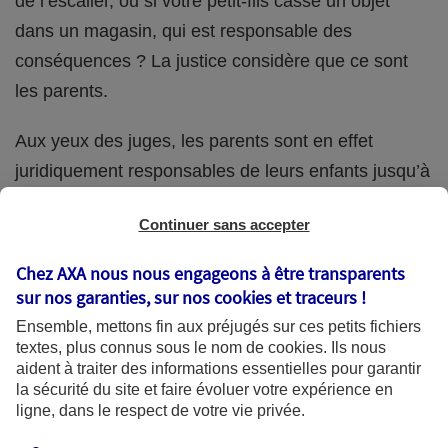
de l’escalier, ou si votre petit-fils casse un objet
dans un magasin, qui est responsable des
conséquences ? La justice considère que ce sont
les parents.
Aux yeux des juges, les parents sont en effet
juridiquement responsables de leurs enfants jusqu’à
la majorité (18 ans) de ces derniers. Et cette
Continuer sans accepter
responsabilité perdure même s’ils confient
ponctuellement la garde de leur enfant à un proche
Chez AXA nous nous engageons à être transparents
(grand-parent, oncle, cousin, ami, voisin, etc.).
sur nos garanties, sur nos
cookies et traceurs
!
Ensemble, mettons fin aux préjugés sur ces petits fichiers
textes, plus connus sous le nom de
cookies
. Ils nous
aident à traiter des informations essentielles pour garantir
Quelle assurance ?
la sécurité du site et faire évoluer votre expérience en
ligne, dans le respect de votre vie privée.
L'assurance habitation des parents et sa garantie