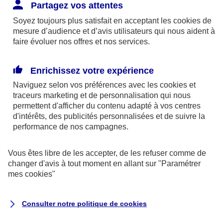
Responsabilité Civile. L'assureur indemnise la
Partagez vos attentes
réparation des dommages causés au tiers : frais
Soyez toujours plus satisfait en acceptant les
cookies
de
médicaux et réparations des dégâts matériels. Si c'est
mesure d’audience et d’avis utilisateurs qui nous aident à
un des petits-enfants qui se blesse tout seul, c'est
faire évoluer nos offres et nos services.
l'assurance protection Familiale (si souscrite) qui
interviendra au titre de la Garantie des Accidents de la
Enrichissez votre expérience
Vie.
Naviguez selon vos préférences avec les
cookies et
traceurs
marketing et de personnalisation qui nous
permettent d'afficher du contenu adapté à vos centres
d'intérêts, des publicités personnalisées et de suivre la
Situation n°2 : l’un de vos petits-enfants est
performance de nos campagnes.
blessé par quelqu’un
Vous êtes libre de les accepter, de les refuser comme de
Bien que vous culpabilisiez certainement de ce qui
changer d'avis à tout moment en allant sur
"Paramétrer
vient d’arriver, vous n’êtes pas responsable. Aux
mes
cookies
"
yeux de la justice, le responsable est la personne
ayant entrainé l’accident. A ce titre, cette personne
Consulter notre politique de
cookies
et son assureur devront s’acquitter des frais