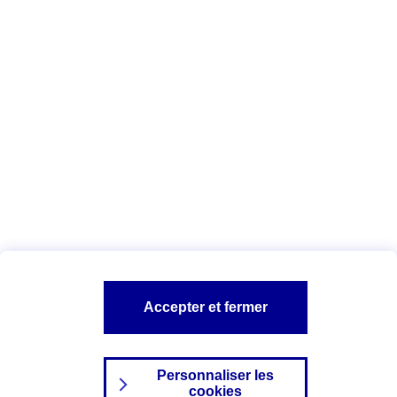
Vous êtes ici :
Complémentaire santé
Assurance des accidents de
la vie
Conseils Complémentaire santé
Assurance
garde petits enfants
A PROPOS D'AXA
TOUT L'UNIVERS PROTECTION DE LA FAMILLE
SITES AXA
Accepter et fermer
Personnaliser les
cookies