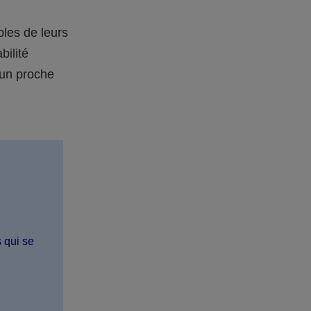
bles de leurs
bilité
 un proche
s qui se