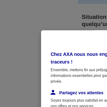
Situation
quelqu’
Bien que vous
responsable. 
l’accident. A
Chez AXA nous nous enga
médicaux et 
traceurs
!
Néanmoins, s
Ensemble, mettons fin aux préjugé
informations essentielles pour gar
a été victime 
privée.
(assurance sc
fonctionner.
Partagez vos attentes
Soyez toujours plus satisfait en 
nos offres et nos services.