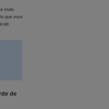
é civile.
els que vous
icule.
rde de