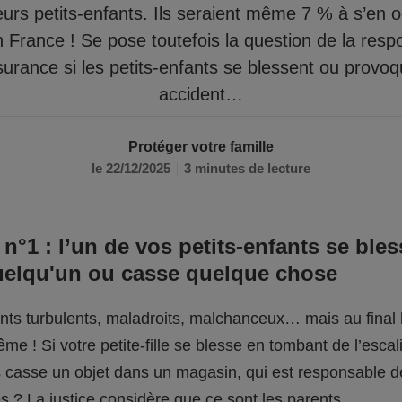
eurs petits-enfants. Ils seraient même 7 % à s’en 
n France ! Se pose toutefois la question de la respo
surance si les petits-enfants se blessent ou provo
accident…
Protéger votre famille
le 22/12/2025
3 minutes de lecture
 n°1 : l’un de vos petits-enfants se bles
uelqu'un ou casse quelque chose
fants turbulents, maladroits, malchanceux… mais au final l
me ! Si votre petite-fille se blesse en tombant de l’escali
ils casse un objet dans un magasin, qui est responsable 
 ? La justice considère que ce sont les parents.