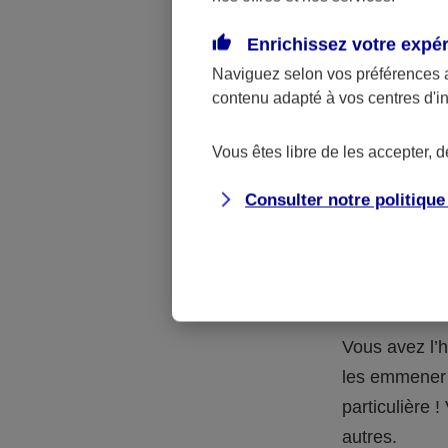
Quelle 
Enrichissez votre expé
Naviguez selon vos préférences 
La respons
contenu adapté à vos centres d'i
l’accident.
accidents d
Vous êtes libre de les accepter, 
Consulter notre politiqu
Situation
petits-en
Vous avez l’h
les emmener 
particulière
autres.