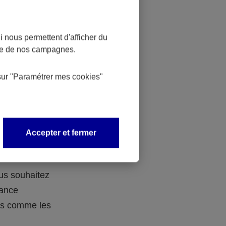
 nous permettent d'afficher du
nce de nos campagnes.
 des
sur
"Paramétrer mes
cookies
"
 avec vos
Accepter et fermer
ous souhaitez
rance
ers comme les