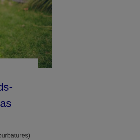
ds-
cas
ourbatures)