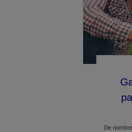
Ga
pa
De nombreu