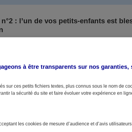
 n°2 : l’un de vos petits-enfants est ble
un
 culpabilisiez certainement de ce qui vient d’arriver, vo
Aux yeux de la justice, le responsable est la personne a
 ce titre, cette personne et son assureur devront s’acquitte
geons à être transparents sur nos garanties,
éventuelles indemnisations en guise de dommage.
i aucun responsable n’a été désigné ou retrouvé pour l’
s sur ces petits fichiers textes, plus connus sous le nom de
co
antir la sécurité du site et faire évoluer votre expérience en lign
votre petit-fils ou petite-fille, seule une assurance spécif
olaire ou garantie des accidents de la vie par exemple) 
acceptant les
cookies
de mesure d’audience et d’avis utilisateurs