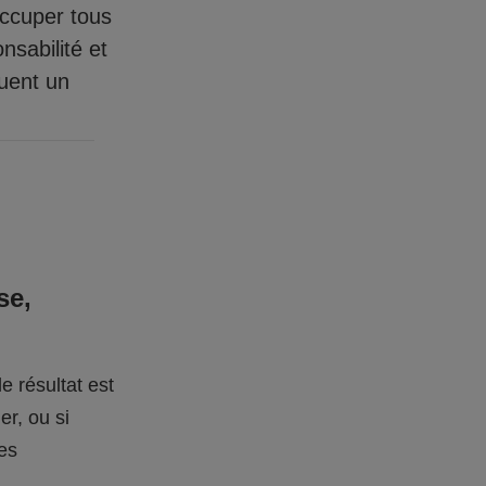
occuper tous
nsabilité et
quent un
se,
e résultat est
er, ou si
des