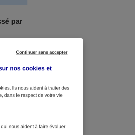
ssé par
us n’êtes pas
Continuer sans accepter
yant entrainé
r des frais
 sur nos
cookies et
accident dont
okies
. Ils nous aident à traiter des
e, dans le respect de votre vie
ique
pourra alors
 qui nous aident à faire évoluer