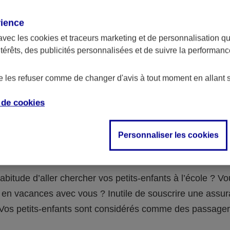
assurance ?
rience
avec les
cookies et traceurs
marketing et de personnalisation qui
abilité civile de la personne désignée comme responsable de
ntérêts, des publicités personnalisées et de suivre la performa
 Ou alors l’assurance spécifique (assurance scolaire ou garantie
e la vie) que vous auriez souscrite pour votre famille.
de les refuser comme de changer d'avis à tout moment en allant 
e de
cookies
 n°3 : vous avez un accident de voiture
Personnaliser les cookies
fants
abitude d’aller chercher vos petits-enfants à l’école ? V
en vacances avec vous ? Inutile de souscrire une assu
 ! Vos petits-enfants sont considérés comme des passag