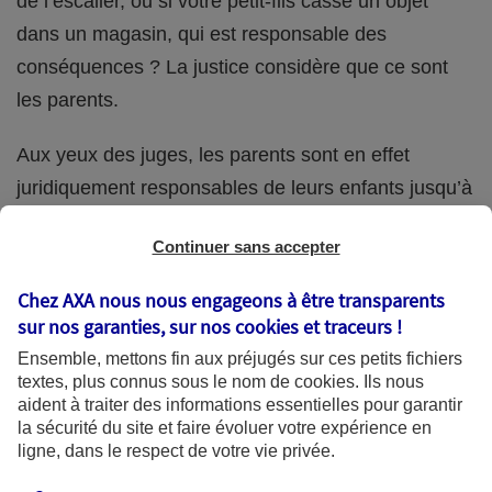
de l’escalier, ou si votre petit-fils casse un objet
dans un magasin, qui est responsable des
conséquences ? La justice considère que ce sont
les parents.
Aux yeux des juges, les parents sont en effet
juridiquement responsables de leurs enfants jusqu’à
la majorité (18 ans) de ces derniers. Et cette
Continuer sans accepter
responsabilité perdure même s’ils confient
ponctuellement la garde de leur enfant à un proche
Chez AXA nous nous engageons à être transparents
(grand-parent, oncle, cousin, ami, voisin, etc.).
sur nos garanties, sur nos
cookies et traceurs
!
Ensemble, mettons fin aux préjugés sur ces petits fichiers
textes, plus connus sous le nom de
cookies
. Ils nous
aident à traiter des informations essentielles pour garantir
Quelle assurance ?
la sécurité du site et faire évoluer votre expérience en
ligne, dans le respect de votre vie privée.
L'assurance habitation des parents et sa garantie