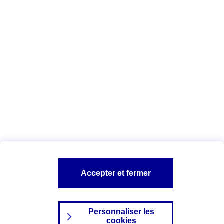
Vous êtes ici :
Complémentaire santé
Assurance des accidents de
la vie
Conseils Complémentaire santé
Assurance
garde petits enfants
A PROPOS D'AXA
TOUT L'UNIVERS PROTECTION DE LA FAMILLE
SITES AXA
Accepter et fermer
Personnaliser les
cookies