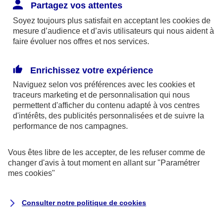
Responsabilité Civile. L'assureur indemnise la
Partagez vos attentes
réparation des dommages causés au tiers : frais
Soyez toujours plus satisfait en acceptant les
cookies
de
médicaux et réparations des dégâts matériels. Si c'est
mesure d’audience et d’avis utilisateurs qui nous aident à
un des petits-enfants qui se blesse tout seul, c'est
faire évoluer nos offres et nos services.
l'assurance protection Familiale (si souscrite) qui
interviendra au titre de la Garantie des Accidents de la
Enrichissez votre expérience
Vie.
Naviguez selon vos préférences avec les
cookies et
traceurs
marketing et de personnalisation qui nous
permettent d'afficher du contenu adapté à vos centres
d'intérêts, des publicités personnalisées et de suivre la
Situation n°2 : l’un de vos petits-enfants est
performance de nos campagnes.
blessé par quelqu’un
Vous êtes libre de les accepter, de les refuser comme de
Bien que vous culpabilisiez certainement de ce qui
changer d'avis à tout moment en allant sur
"Paramétrer
vient d’arriver, vous n’êtes pas responsable. Aux
mes
cookies
"
yeux de la justice, le responsable est la personne
ayant entrainé l’accident. A ce titre, cette personne
Consulter notre politique de
cookies
et son assureur devront s’acquitter des frais