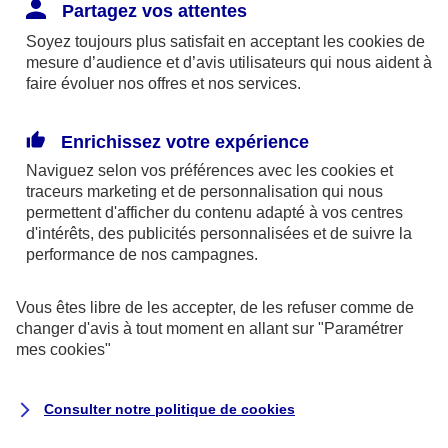
Responsabilité Civile. L'assureur indemnise la
Partagez vos attentes
réparation des dommages causés au tiers : frais
Soyez toujours plus satisfait en acceptant les
cookies
de
médicaux et réparations des dégâts matériels. Si c'est
mesure d’audience et d’avis utilisateurs qui nous aident à
un des petits-enfants qui se blesse tout seul, c'est
faire évoluer nos offres et nos services.
l'assurance protection Familiale (si souscrite) qui
interviendra au titre de la Garantie des Accidents de la
Enrichissez votre expérience
Vie.
Naviguez selon vos préférences avec les
cookies et
traceurs
marketing et de personnalisation qui nous
permettent d'afficher du contenu adapté à vos centres
d'intérêts, des publicités personnalisées et de suivre la
Situation n°2 : l’un de vos petits-enfants est
performance de nos campagnes.
blessé par quelqu’un
Vous êtes libre de les accepter, de les refuser comme de
Bien que vous culpabilisiez certainement de ce qui
changer d'avis à tout moment en allant sur
"Paramétrer
vient d’arriver, vous n’êtes pas responsable. Aux
mes
cookies
"
yeux de la justice, le responsable est la personne
ayant entrainé l’accident. A ce titre, cette personne
Consulter notre politique de
cookies
et son assureur devront s’acquitter des frais