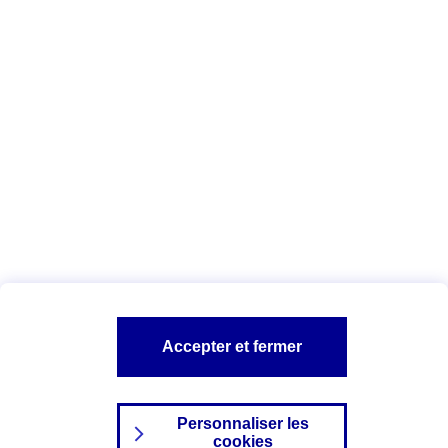
Vous êtes ici :
Complémentaire santé
Assurance des accidents de
la vie
Conseils Complémentaire santé
Assurance
garde petits enfants
A PROPOS D'AXA
TOUT L'UNIVERS PROTECTION DE LA FAMILLE
SITES AXA
Accepter et fermer
Personnaliser les
cookies