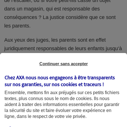
de l’escalier, ou si votre petit-fils casse un objet
dans un magasin, qui est responsable des
conséquences ? La justice considère que ce sont
les parents.
Aux yeux des juges, les parents sont en effet
juridiquement responsables de leurs enfants jusqu’à
la majorité (18 ans) de ces derniers. Et cette
Continuer sans accepter
responsabilité perdure même s’ils confient
ponctuellement la garde de leur enfant à un proche
Chez AXA nous nous engageons à être transparents
(grand-parent, oncle, cousin, ami, voisin, etc.).
sur nos garanties, sur nos
cookies et traceurs
!
Ensemble, mettons fin aux préjugés sur ces petits fichiers
textes, plus connus sous le nom de
cookies
. Ils nous
aident à traiter des informations essentielles pour garantir
Quelle assurance ?
la sécurité du site et faire évoluer votre expérience en
ligne, dans le respect de votre vie privée.
L'assurance habitation des parents et sa garantie