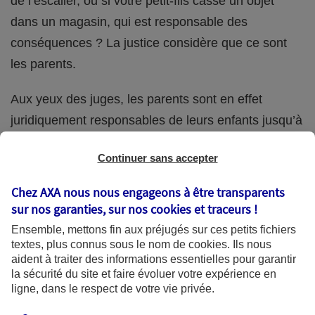
de l’escalier, ou si votre petit-fils casse un objet
dans un magasin, qui est responsable des
conséquences ? La justice considère que ce sont
les parents.
Aux yeux des juges, les parents sont en effet
juridiquement responsables de leurs enfants jusqu’à
la majorité (18 ans) de ces derniers. Et cette
Continuer sans accepter
responsabilité perdure même s’ils confient
ponctuellement la garde de leur enfant à un proche
Chez AXA nous nous engageons à être transparents
(grand-parent, oncle, cousin, ami, voisin, etc.).
sur nos garanties, sur nos
cookies et traceurs
!
Ensemble, mettons fin aux préjugés sur ces petits fichiers
textes, plus connus sous le nom de
cookies
. Ils nous
aident à traiter des informations essentielles pour garantir
Quelle assurance ?
la sécurité du site et faire évoluer votre expérience en
ligne, dans le respect de votre vie privée.
L'assurance habitation des parents et sa garantie