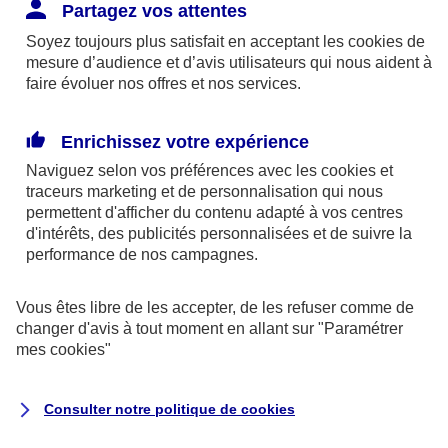
Responsabilité Civile. L'assureur indemnise la
Partagez vos attentes
réparation des dommages causés au tiers : frais
Soyez toujours plus satisfait en acceptant les
cookies
de
médicaux et réparations des dégâts matériels. Si c'est
mesure d’audience et d’avis utilisateurs qui nous aident à
un des petits-enfants qui se blesse tout seul, c'est
faire évoluer nos offres et nos services.
l'assurance protection Familiale (si souscrite) qui
interviendra au titre de la Garantie des Accidents de la
Enrichissez votre expérience
Vie.
Naviguez selon vos préférences avec les
cookies et
traceurs
marketing et de personnalisation qui nous
permettent d'afficher du contenu adapté à vos centres
d'intérêts, des publicités personnalisées et de suivre la
Situation n°2 : l’un de vos petits-enfants est
performance de nos campagnes.
blessé par quelqu’un
Vous êtes libre de les accepter, de les refuser comme de
Bien que vous culpabilisiez certainement de ce qui
changer d'avis à tout moment en allant sur
"Paramétrer
vient d’arriver, vous n’êtes pas responsable. Aux
mes
cookies
"
yeux de la justice, le responsable est la personne
ayant entrainé l’accident. A ce titre, cette personne
Consulter notre politique de
cookies
et son assureur devront s’acquitter des frais