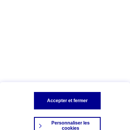
Vous êtes ici :
Complémentaire santé
Assurance des accidents de
la vie
Conseils Complémentaire santé
Assurance
garde petits enfants
A PROPOS D'AXA
TOUT L'UNIVERS PROTECTION DE LA FAMILLE
SITES AXA
Accepter et fermer
Personnaliser les
cookies