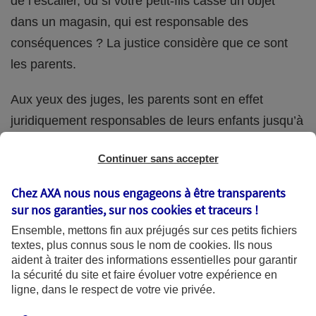
de l’escalier, ou si votre petit-fils casse un objet
dans un magasin, qui est responsable des
conséquences ? La justice considère que ce sont
les parents.
Aux yeux des juges, les parents sont en effet
juridiquement responsables de leurs enfants jusqu’à
la majorité (18 ans) de ces derniers. Et cette
Continuer sans accepter
responsabilité perdure même s’ils confient
ponctuellement la garde de leur enfant à un proche
Chez AXA nous nous engageons à être transparents
(grand-parent, oncle, cousin, ami, voisin, etc.).
sur nos garanties, sur nos
cookies et traceurs
!
Ensemble, mettons fin aux préjugés sur ces petits fichiers
textes, plus connus sous le nom de
cookies
. Ils nous
aident à traiter des informations essentielles pour garantir
Quelle assurance ?
la sécurité du site et faire évoluer votre expérience en
ligne, dans le respect de votre vie privée.
L'assurance habitation des parents et sa garantie