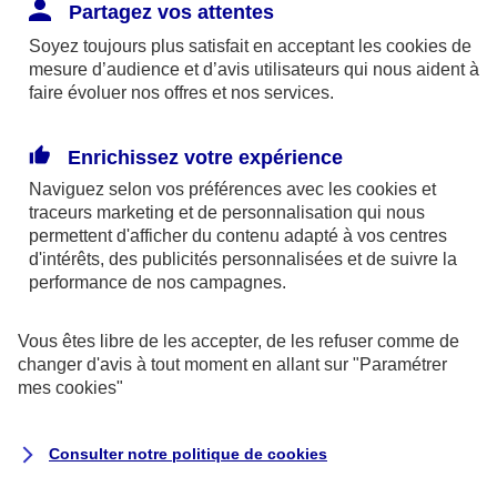
Responsabilité Civile. L'assureur indemnise la
Partagez vos attentes
réparation des dommages causés au tiers : frais
Soyez toujours plus satisfait en acceptant les
cookies
de
médicaux et réparations des dégâts matériels. Si c'est
mesure d’audience et d’avis utilisateurs qui nous aident à
un des petits-enfants qui se blesse tout seul, c'est
faire évoluer nos offres et nos services.
l'assurance protection Familiale (si souscrite) qui
interviendra au titre de la Garantie des Accidents de la
Enrichissez votre expérience
Vie.
Naviguez selon vos préférences avec les
cookies et
traceurs
marketing et de personnalisation qui nous
permettent d'afficher du contenu adapté à vos centres
d'intérêts, des publicités personnalisées et de suivre la
Situation n°2 : l’un de vos petits-enfants est
performance de nos campagnes.
blessé par quelqu’un
Vous êtes libre de les accepter, de les refuser comme de
Bien que vous culpabilisiez certainement de ce qui
changer d'avis à tout moment en allant sur
"Paramétrer
vient d’arriver, vous n’êtes pas responsable. Aux
mes
cookies
"
yeux de la justice, le responsable est la personne
ayant entrainé l’accident. A ce titre, cette personne
Consulter notre politique de
cookies
et son assureur devront s’acquitter des frais