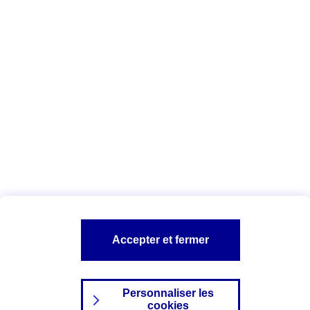
Vous êtes ici :
Complémentaire santé
Assurance des accidents de
la vie
Conseils Complémentaire santé
Assurance
garde petits enfants
A PROPOS D'AXA
TOUT L'UNIVERS PROTECTION DE LA FAMILLE
SITES AXA
Accepter et fermer
Personnaliser les
cookies