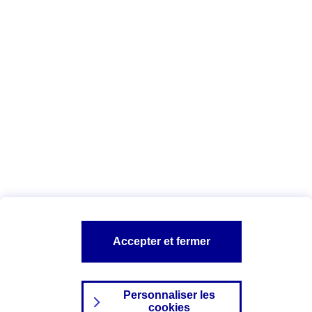
Vous êtes ici :
Complémentaire santé
Assurance des accidents de
la vie
Conseils Complémentaire santé
Assurance
garde petits enfants
A PROPOS D'AXA
TOUT L'UNIVERS PROTECTION DE LA FAMILLE
SITES AXA
Accepter et fermer
Personnaliser les
cookies