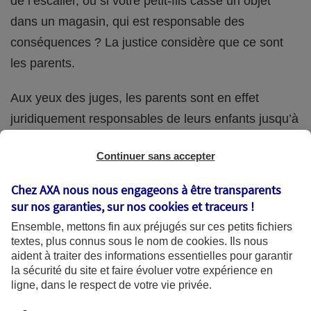
de l’escalier, ou si votre petit-fils casse un objet
dans un magasin, qui est responsable des
conséquences ? La justice considère que ce sont
les parents.
Aux yeux des juges, les parents sont en effet
juridiquement responsables de leurs enfants jusqu’à
la majorité (18 ans) de ces derniers. Et cette
Continuer sans accepter
responsabilité perdure même s’ils confient
ponctuellement la garde de leur enfant à un proche
Chez AXA nous nous engageons à être transparents
(grand-parent, oncle, cousin, ami, voisin, etc.).
sur nos garanties, sur nos
cookies et traceurs
!
Ensemble, mettons fin aux préjugés sur ces petits fichiers
textes, plus connus sous le nom de
cookies
. Ils nous
aident à traiter des informations essentielles pour garantir
Quelle assurance ?
la sécurité du site et faire évoluer votre expérience en
ligne, dans le respect de votre vie privée.
L'assurance habitation des parents et sa garantie