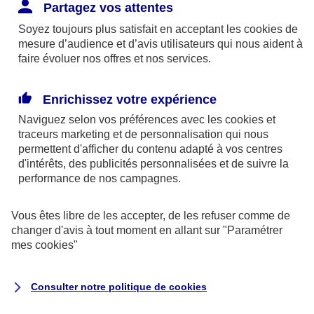
Responsabilité Civile. L'assureur indemnise la
Partagez vos attentes
réparation des dommages causés au tiers : frais
Soyez toujours plus satisfait en acceptant les
cookies
de
médicaux et réparations des dégâts matériels. Si c'est
mesure d’audience et d’avis utilisateurs qui nous aident à
un des petits-enfants qui se blesse tout seul, c'est
faire évoluer nos offres et nos services.
l'assurance protection Familiale (si souscrite) qui
interviendra au titre de la Garantie des Accidents de la
Enrichissez votre expérience
Vie.
Naviguez selon vos préférences avec les
cookies et
traceurs
marketing et de personnalisation qui nous
permettent d'afficher du contenu adapté à vos centres
d'intérêts, des publicités personnalisées et de suivre la
Situation n°2 : l’un de vos petits-enfants est
performance de nos campagnes.
blessé par quelqu’un
Vous êtes libre de les accepter, de les refuser comme de
Bien que vous culpabilisiez certainement de ce qui
changer d'avis à tout moment en allant sur
"Paramétrer
vient d’arriver, vous n’êtes pas responsable. Aux
mes
cookies
"
yeux de la justice, le responsable est la personne
ayant entrainé l’accident. A ce titre, cette personne
Consulter notre politique de
cookies
et son assureur devront s’acquitter des frais