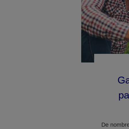
Ga
pa
De nombreu