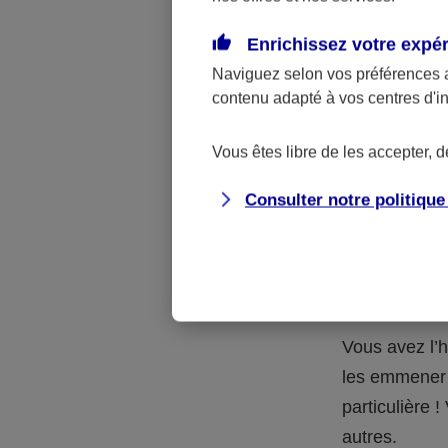
Quelle 
Enrichissez votre expé
Naviguez selon vos préférences 
La respons
contenu adapté à vos centres d'i
l’accident.
accidents d
Vous êtes libre de les accepter, 
Consulter notre politiqu
Situation
petits-en
Vous avez l’h
les emmener 
particulière
autres.