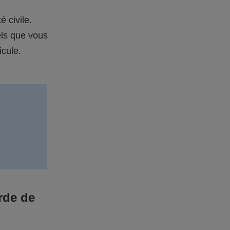
é civile.
els que vous
icule.
rde de