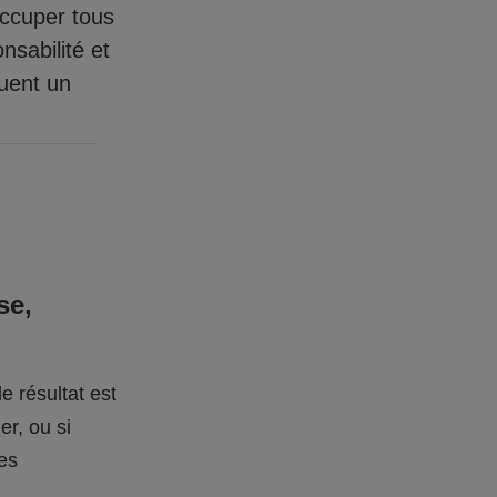
occuper tous
nsabilité et
quent un
se,
e résultat est
er, ou si
des