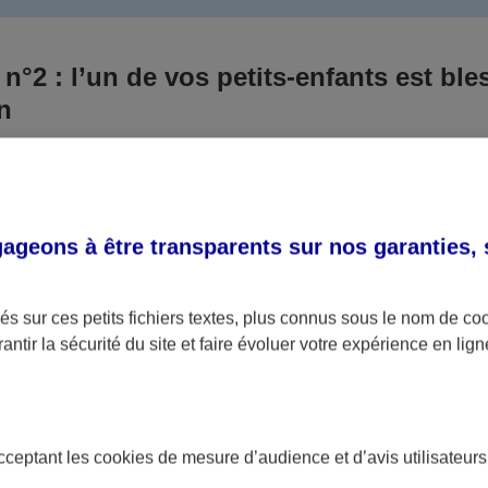
 n°2 : l’un de vos petits-enfants est ble
un
 culpabilisiez certainement de ce qui vient d’arriver, vo
Aux yeux de la justice, le responsable est la personne a
 ce titre, cette personne et son assureur devront s’acquitte
geons à être transparents sur nos garanties,
éventuelles indemnisations en guise de dommage.
i aucun responsable n’a été désigné ou retrouvé pour l’
s sur ces petits fichiers textes, plus connus sous le nom de
co
antir la sécurité du site et faire évoluer votre expérience en lign
votre petit-fils ou petite-fille, seule une assurance spécif
olaire ou garantie des accidents de la vie par exemple) 
acceptant les
cookies
de mesure d’audience et d’avis utilisateurs