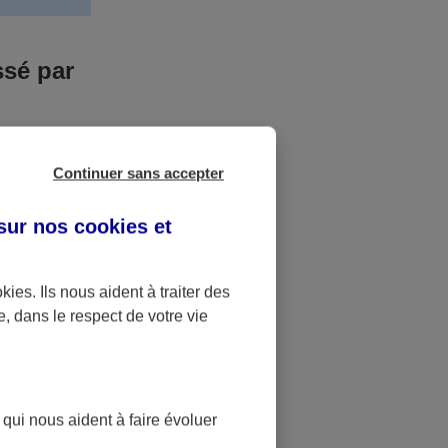
ssé par
us n’êtes pas
Continuer sans accepter
yant entrainé
r des frais
 sur nos
cookies et
accident dont
okies
. Ils nous aident à traiter des
e, dans le respect de votre vie
ique
pourra alors
 qui nous aident à faire évoluer