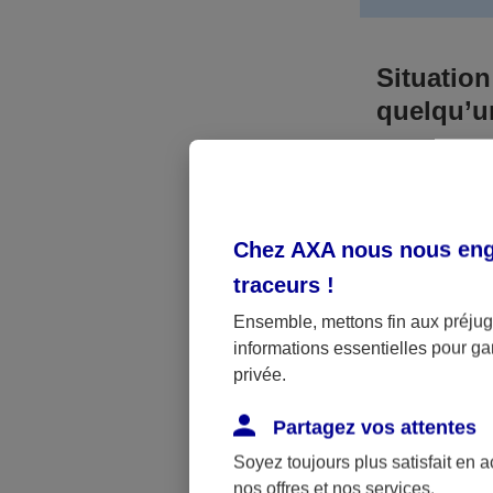
Situation
quelqu’
Bien que vous
responsable. 
l’accident. A
Chez AXA nous nous enga
médicaux et 
traceurs
!
Néanmoins, s
Ensemble, mettons fin aux préjugé
informations essentielles pour gar
a été victime 
privée.
(assurance sc
fonctionner.
Partagez vos attentes
Soyez toujours plus satisfait en 
nos offres et nos services.