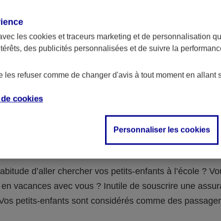
assurance ?
rience
avec les
cookies et traceurs
marketing et de personnalisation qui
abilité civile de la personne désignée comme responsable de
ntérêts, des publicités personnalisées et de suivre la performa
 Ou alors l’assurance spécifique (assurance scolaire ou garantie
e la vie) que vous auriez souscrite pour votre famille.
de les refuser comme de changer d'avis à tout moment en allant 
e de
cookies
 n°3 : vous avez un accident de voiture
Personnaliser les cookies
fants
abitude d’aller chercher vos petits-enfants à l’école ? V
en vacances avec vous ? Inutile de souscrire une assu
 ! Vos petits-enfants sont considérés comme des passag