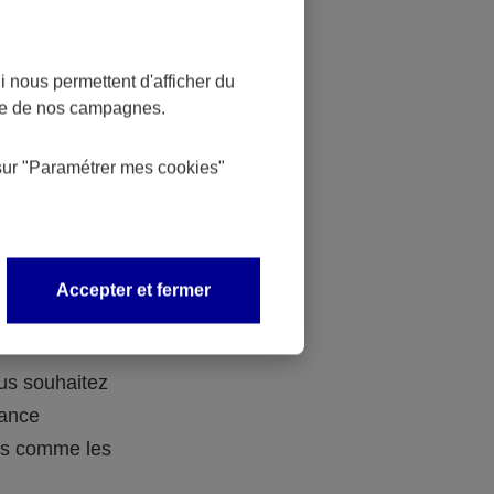
 nous permettent d'afficher du
nce de nos campagnes.
 des
sur
"Paramétrer mes
cookies
"
 avec vos
Accepter et fermer
ous souhaitez
rance
ers comme les