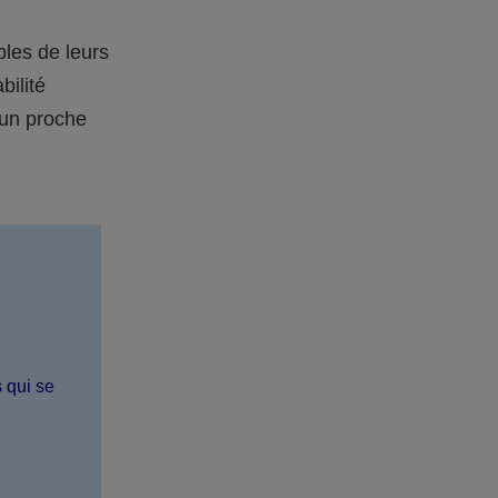
bles de leurs
bilité
 un proche
s qui se