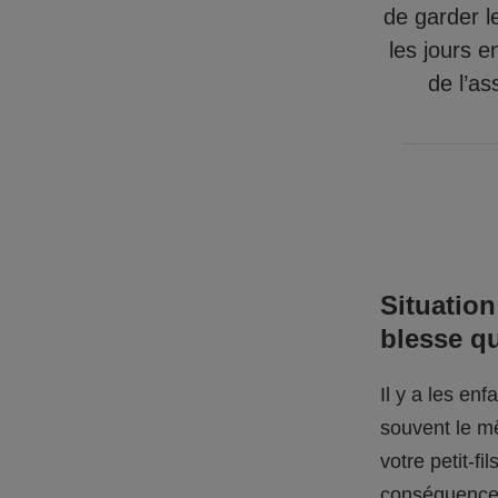
de garder l
les jours e
de l’as
Situation
blesse q
Il y a les en
souvent le mê
votre petit-f
conséquences