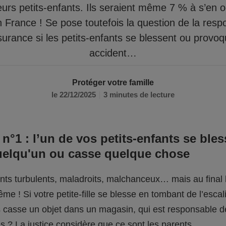
eurs petits-enfants. Ils seraient même 7 % à s’en 
n France ! Se pose toutefois la question de la respo
surance si les petits-enfants se blessent ou provo
accident…
Protéger votre famille
le 22/12/2025
3 minutes de lecture
 n°1 : l’un de vos petits-enfants se bles
uelqu'un ou casse quelque chose
fants turbulents, maladroits, malchanceux… mais au final l
me ! Si votre petite-fille se blesse en tombant de l’escali
ils casse un objet dans un magasin, qui est responsable 
 ? La justice considère que ce sont les parents.