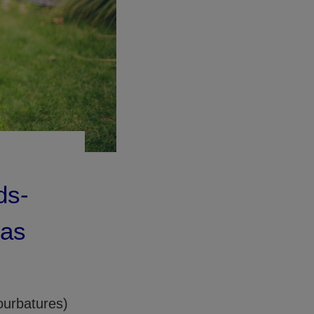
ds-
cas
ourbatures)