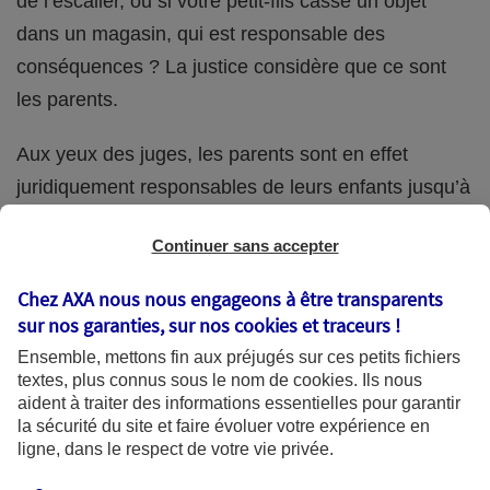
de l’escalier, ou si votre petit-fils casse un objet
dans un magasin, qui est responsable des
conséquences ? La justice considère que ce sont
les parents.
Aux yeux des juges, les parents sont en effet
juridiquement responsables de leurs enfants jusqu’à
la majorité (18 ans) de ces derniers. Et cette
Continuer sans accepter
responsabilité perdure même s’ils confient
ponctuellement la garde de leur enfant à un proche
Chez AXA nous nous engageons à être transparents
(grand-parent, oncle, cousin, ami, voisin, etc.).
sur nos garanties, sur nos
cookies et traceurs
!
Ensemble, mettons fin aux préjugés sur ces petits fichiers
textes, plus connus sous le nom de
cookies
. Ils nous
aident à traiter des informations essentielles pour garantir
Quelle assurance ?
la sécurité du site et faire évoluer votre expérience en
ligne, dans le respect de votre vie privée.
L'assurance habitation des parents et sa garantie