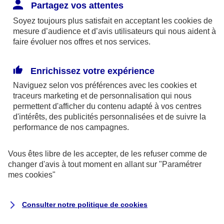
Responsabilité Civile. L'assureur indemnise la
Partagez vos attentes
réparation des dommages causés au tiers : frais
Soyez toujours plus satisfait en acceptant les
cookies
de
médicaux et réparations des dégâts matériels. Si c'est
mesure d’audience et d’avis utilisateurs qui nous aident à
un des petits-enfants qui se blesse tout seul, c'est
faire évoluer nos offres et nos services.
l'assurance protection Familiale (si souscrite) qui
interviendra au titre de la Garantie des Accidents de la
Enrichissez votre expérience
Vie.
Naviguez selon vos préférences avec les
cookies et
traceurs
marketing et de personnalisation qui nous
permettent d'afficher du contenu adapté à vos centres
d'intérêts, des publicités personnalisées et de suivre la
Situation n°2 : l’un de vos petits-enfants est
performance de nos campagnes.
blessé par quelqu’un
Vous êtes libre de les accepter, de les refuser comme de
Bien que vous culpabilisiez certainement de ce qui
changer d'avis à tout moment en allant sur
"Paramétrer
vient d’arriver, vous n’êtes pas responsable. Aux
mes
cookies
"
yeux de la justice, le responsable est la personne
ayant entrainé l’accident. A ce titre, cette personne
Consulter notre politique de
cookies
et son assureur devront s’acquitter des frais