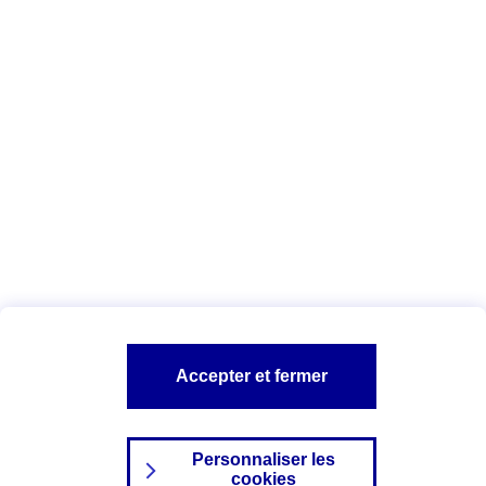
Vous êtes ici :
Complémentaire santé
Assurance des accidents de
la vie
Conseils Complémentaire santé
Assurance
garde petits enfants
A PROPOS D'AXA
TOUT L'UNIVERS PROTECTION DE LA FAMILLE
SITES AXA
Accepter et fermer
Personnaliser les
cookies