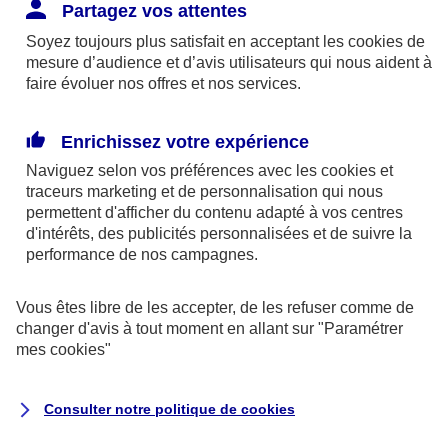
Responsabilité Civile. L'assureur indemnise la
Partagez vos attentes
réparation des dommages causés au tiers : frais
Soyez toujours plus satisfait en acceptant les
cookies
de
médicaux et réparations des dégâts matériels. Si c'est
mesure d’audience et d’avis utilisateurs qui nous aident à
un des petits-enfants qui se blesse tout seul, c'est
faire évoluer nos offres et nos services.
l'assurance protection Familiale (si souscrite) qui
interviendra au titre de la Garantie des Accidents de la
Enrichissez votre expérience
Vie.
Naviguez selon vos préférences avec les
cookies et
traceurs
marketing et de personnalisation qui nous
permettent d'afficher du contenu adapté à vos centres
d'intérêts, des publicités personnalisées et de suivre la
Situation n°2 : l’un de vos petits-enfants est
performance de nos campagnes.
blessé par quelqu’un
Vous êtes libre de les accepter, de les refuser comme de
Bien que vous culpabilisiez certainement de ce qui
changer d'avis à tout moment en allant sur
"Paramétrer
vient d’arriver, vous n’êtes pas responsable. Aux
mes
cookies
"
yeux de la justice, le responsable est la personne
ayant entrainé l’accident. A ce titre, cette personne
Consulter notre politique de
cookies
et son assureur devront s’acquitter des frais