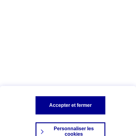
Vous êtes ici :
Complémentaire santé
Assurance des accidents de
la vie
Conseils Complémentaire santé
Assurance
garde petits enfants
A PROPOS D'AXA
TOUT L'UNIVERS PROTECTION DE LA FAMILLE
SITES AXA
Accepter et fermer
Personnaliser les
cookies