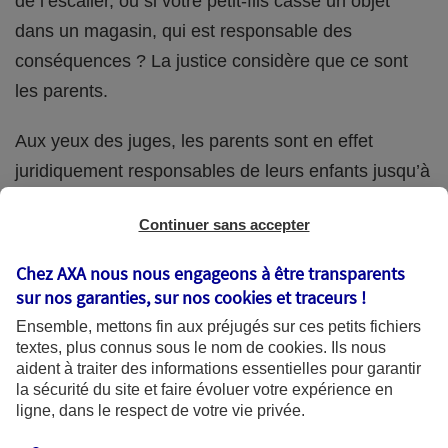
de l’escalier, ou si votre petit-fils casse un objet
dans un magasin, qui est responsable des
conséquences ? La justice considère que ce sont
les parents.
Aux yeux des juges, les parents sont en effet
juridiquement responsables de leurs enfants jusqu’à
la majorité (18 ans) de ces derniers. Et cette
Continuer sans accepter
responsabilité perdure même s’ils confient
ponctuellement la garde de leur enfant à un proche
Chez AXA nous nous engageons à être transparents
(grand-parent, oncle, cousin, ami, voisin, etc.).
sur nos garanties, sur nos
cookies et traceurs
!
Ensemble, mettons fin aux préjugés sur ces petits fichiers
textes, plus connus sous le nom de
cookies
. Ils nous
aident à traiter des informations essentielles pour garantir
Quelle assurance ?
la sécurité du site et faire évoluer votre expérience en
ligne, dans le respect de votre vie privée.
L'assurance habitation des parents et sa garantie