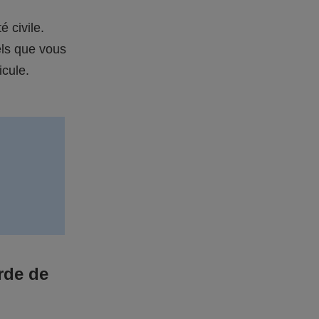
é civile.
els que vous
icule.
rde de