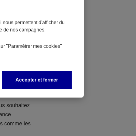
 nous permettent d'afficher du
nce de nos campagnes.
 des
sur
"Paramétrer mes
cookies
"
 avec vos
Accepter et fermer
ous souhaitez
rance
ers comme les