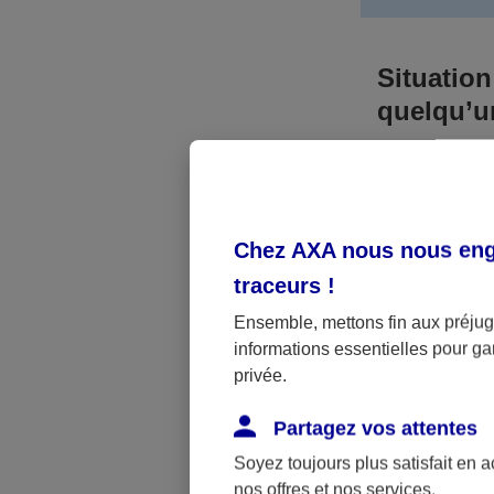
Situation
quelqu’
Bien que vous
responsable. 
l’accident. A
Chez AXA nous nous enga
médicaux et 
traceurs
!
Néanmoins, s
Ensemble, mettons fin aux préjugé
informations essentielles pour gar
a été victime 
privée.
(assurance sc
fonctionner.
Partagez vos attentes
Soyez toujours plus satisfait en 
nos offres et nos services.