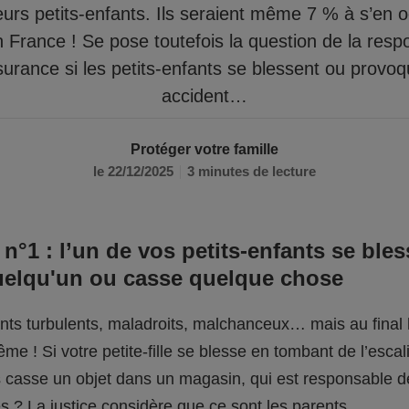
eurs petits-enfants. Ils seraient même 7 % à s’en 
n France ! Se pose toutefois la question de la respo
surance si les petits-enfants se blessent ou provo
accident…
Protéger votre famille
le 22/12/2025
3 minutes de lecture
 n°1 : l’un de vos petits-enfants se bles
uelqu'un ou casse quelque chose
fants turbulents, maladroits, malchanceux… mais au final l
me ! Si votre petite-fille se blesse en tombant de l’escali
ils casse un objet dans un magasin, qui est responsable 
 ? La justice considère que ce sont les parents.