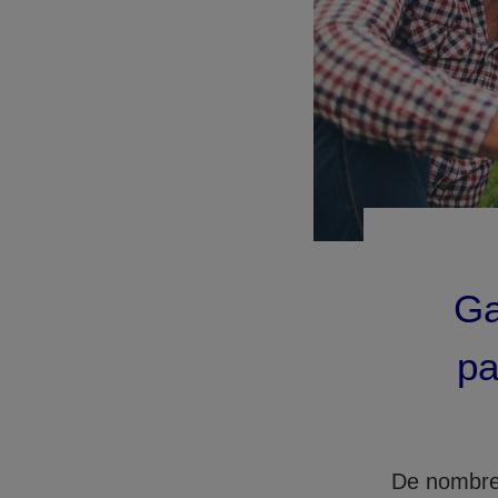
Ga
pa
De nombreu