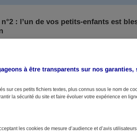
 n°2 : l’un de vos petits-enfants est ble
un
 culpabilisiez certainement de ce qui vient d’arriver, vo
Aux yeux de la justice, le responsable est la personne a
 ce titre, cette personne et son assureur devront s’acquitte
geons à être transparents sur nos garanties,
éventuelles indemnisations en guise de dommage.
i aucun responsable n’a été désigné ou retrouvé pour l’
s sur ces petits fichiers textes, plus connus sous le nom de
co
antir la sécurité du site et faire évoluer votre expérience en lign
votre petit-fils ou petite-fille, seule une assurance spécif
olaire ou garantie des accidents de la vie par exemple) 
acceptant les
cookies
de mesure d’audience et d’avis utilisateurs