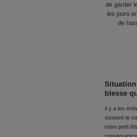
de garder l
les jours e
de l’as
Situation
blesse q
Il y a les en
souvent le mê
votre petit-f
conséquences