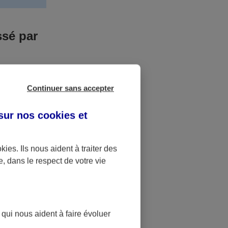
ssé par
us n’êtes pas
Continuer sans accepter
yant entrainé
r des frais
 sur nos
cookies et
accident dont
okies
. Ils nous aident à traiter des
e, dans le respect de votre vie
ique
pourra alors
 qui nous aident à faire évoluer