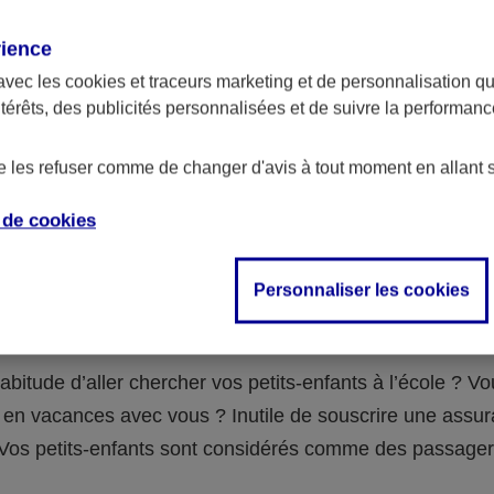
assurance ?
rience
avec les
cookies et traceurs
marketing et de personnalisation qui
abilité civile de la personne désignée comme responsable de
ntérêts, des publicités personnalisées et de suivre la performa
 Ou alors l’assurance spécifique (assurance scolaire ou garantie
e la vie) que vous auriez souscrite pour votre famille.
de les refuser comme de changer d'avis à tout moment en allant 
e de
cookies
 n°3 : vous avez un accident de voiture
Personnaliser les cookies
fants
abitude d’aller chercher vos petits-enfants à l’école ? V
en vacances avec vous ? Inutile de souscrire une assu
 ! Vos petits-enfants sont considérés comme des passag