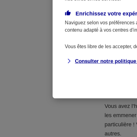
Quelle 
Enrichissez votre expé
Naviguez selon vos préférences 
La respons
contenu adapté à vos centres d'i
l’accident.
accidents d
Vous êtes libre de les accepter, 
Consulter notre politiqu
Situation
petits-en
Vous avez l’h
les emmener 
particulière
autres.