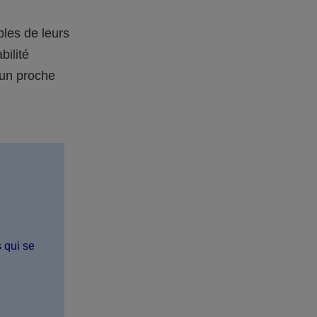
bles de leurs
bilité
 un proche
s qui se