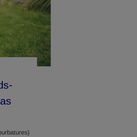
ds-
cas
ourbatures)