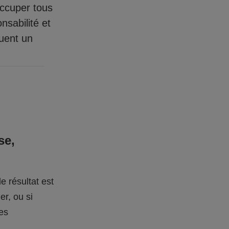
occuper tous
nsabilité et
quent un
se,
e résultat est
er, ou si
des