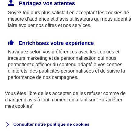
Responsabilité Civile. L'assureur indemnise la
Partagez vos attentes
réparation des dommages causés au tiers : frais
Soyez toujours plus satisfait en acceptant les
cookies
de
médicaux et réparations des dégâts matériels. Si c'est
mesure d’audience et d’avis utilisateurs qui nous aident à
un des petits-enfants qui se blesse tout seul, c'est
faire évoluer nos offres et nos services.
l'assurance protection Familiale (si souscrite) qui
interviendra au titre de la Garantie des Accidents de la
Enrichissez votre expérience
Vie.
Naviguez selon vos préférences avec les
cookies et
traceurs
marketing et de personnalisation qui nous
permettent d'afficher du contenu adapté à vos centres
d'intérêts, des publicités personnalisées et de suivre la
Situation n°2 : l’un de vos petits-enfants est
performance de nos campagnes.
blessé par quelqu’un
Vous êtes libre de les accepter, de les refuser comme de
Bien que vous culpabilisiez certainement de ce qui
changer d'avis à tout moment en allant sur
"Paramétrer
vient d’arriver, vous n’êtes pas responsable. Aux
mes
cookies
"
yeux de la justice, le responsable est la personne
ayant entrainé l’accident. A ce titre, cette personne
Consulter notre politique de
cookies
et son assureur devront s’acquitter des frais