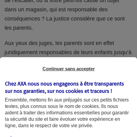
de l’escalier, ou si votre petit-fils casse un objet
dans un magasin, qui est responsable des
conséquences ? La justice considère que ce sont
les parents.
Aux yeux des juges, les parents sont en effet
juridiquement responsables de leurs enfants jusqu’à
la majorité (18 ans) de ces derniers. Et cette
Continuer sans accepter
responsabilité perdure même s’ils confient
ponctuellement la garde de leur enfant à un proche
Chez AXA nous nous engageons à être transparents
(grand-parent, oncle, cousin, ami, voisin, etc.).
sur nos garanties, sur nos
cookies et traceurs
!
Ensemble, mettons fin aux préjugés sur ces petits fichiers
textes, plus connus sous le nom de
cookies
. Ils nous
aident à traiter des informations essentielles pour garantir
Quelle assurance ?
la sécurité du site et faire évoluer votre expérience en
ligne, dans le respect de votre vie privée.
L'assurance habitation des parents et sa garantie