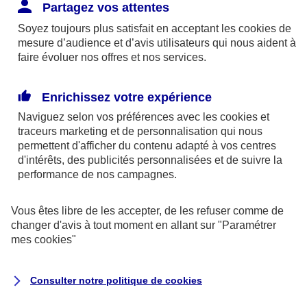
Responsabilité Civile. L'assureur indemnise la
Partagez vos attentes
réparation des dommages causés au tiers : frais
Soyez toujours plus satisfait en acceptant les
cookies
de
médicaux et réparations des dégâts matériels. Si c'est
mesure d’audience et d’avis utilisateurs qui nous aident à
un des petits-enfants qui se blesse tout seul, c'est
faire évoluer nos offres et nos services.
l'assurance protection Familiale (si souscrite) qui
interviendra au titre de la Garantie des Accidents de la
Enrichissez votre expérience
Vie.
Naviguez selon vos préférences avec les
cookies et
traceurs
marketing et de personnalisation qui nous
permettent d'afficher du contenu adapté à vos centres
d'intérêts, des publicités personnalisées et de suivre la
Situation n°2 : l’un de vos petits-enfants est
performance de nos campagnes.
blessé par quelqu’un
Vous êtes libre de les accepter, de les refuser comme de
Bien que vous culpabilisiez certainement de ce qui
changer d'avis à tout moment en allant sur
"Paramétrer
vient d’arriver, vous n’êtes pas responsable. Aux
mes
cookies
"
yeux de la justice, le responsable est la personne
ayant entrainé l’accident. A ce titre, cette personne
Consulter notre politique de
cookies
et son assureur devront s’acquitter des frais