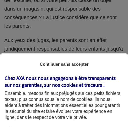
de l’escalier, ou si votre petit-fils casse un objet
dans un magasin, qui est responsable des
conséquences ? La justice considère que ce sont
les parents.
Aux yeux des juges, les parents sont en effet
juridiquement responsables de leurs enfants jusqu’à
la majorité (18 ans) de ces derniers. Et cette
Continuer sans accepter
responsabilité perdure même s’ils confient
ponctuellement la garde de leur enfant à un proche
Chez AXA nous nous engageons à être transparents
(grand-parent, oncle, cousin, ami, voisin, etc.).
sur nos garanties, sur nos
cookies et traceurs
!
Ensemble, mettons fin aux préjugés sur ces petits fichiers
textes, plus connus sous le nom de
cookies
. Ils nous
aident à traiter des informations essentielles pour garantir
Quelle assurance ?
la sécurité du site et faire évoluer votre expérience en
ligne, dans le respect de votre vie privée.
L'assurance habitation des parents et sa garantie