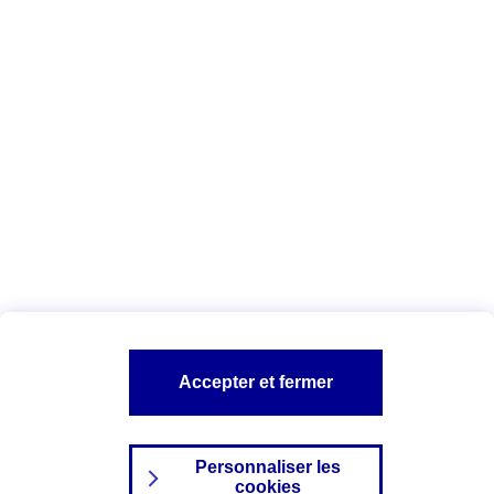
Vous êtes ici :
Complémentaire santé
Assurance des accidents de
la vie
Conseils Complémentaire santé
Assurance
garde petits enfants
A PROPOS D'AXA
TOUT L'UNIVERS PROTECTION DE LA FAMILLE
SITES AXA
Accepter et fermer
Personnaliser les
cookies