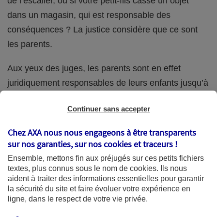
de l’escalier, ou si votre petit-fils casse un objet
dans un magasin, qui est responsable des
conséquences ? La justice considère que ce sont
les parents.
Aux yeux des juges, les parents sont en effet
juridiquement responsables de leurs enfants jusqu’à
la majorité (18 ans) de ces derniers. Et cette
Continuer sans accepter
responsabilité perdure même s’ils confient
ponctuellement la garde de leur enfant à un proche
Chez AXA nous nous engageons à être transparents
(grand-parent, oncle, cousin, ami, voisin, etc.).
sur nos garanties, sur nos
cookies et traceurs
!
Ensemble, mettons fin aux préjugés sur ces petits fichiers
textes, plus connus sous le nom de
cookies
. Ils nous
aident à traiter des informations essentielles pour garantir
Quelle assurance ?
la sécurité du site et faire évoluer votre expérience en
ligne, dans le respect de votre vie privée.
L'assurance habitation des parents et sa garantie