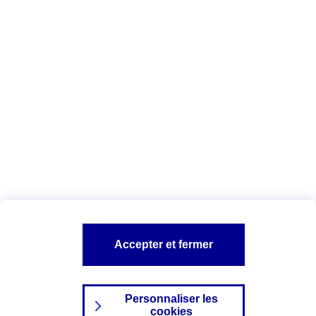
Vous êtes ici :
Complémentaire santé
Assurance des accidents de
la vie
Conseils Complémentaire santé
Assurance
garde petits enfants
A PROPOS D'AXA
TOUT L'UNIVERS PROTECTION DE LA FAMILLE
SITES AXA
Accepter et fermer
Personnaliser les
cookies