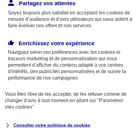
Responsabilité Civile. L'assureur indemnise la
Partagez vos attentes
réparation des dommages causés au tiers : frais
Soyez toujours plus satisfait en acceptant les
cookies
de
médicaux et réparations des dégâts matériels. Si c'est
mesure d’audience et d’avis utilisateurs qui nous aident à
un des petits-enfants qui se blesse tout seul, c'est
faire évoluer nos offres et nos services.
l'assurance protection Familiale (si souscrite) qui
interviendra au titre de la Garantie des Accidents de la
Enrichissez votre expérience
Vie.
Naviguez selon vos préférences avec les
cookies et
traceurs
marketing et de personnalisation qui nous
permettent d'afficher du contenu adapté à vos centres
d'intérêts, des publicités personnalisées et de suivre la
Situation n°2 : l’un de vos petits-enfants est
performance de nos campagnes.
blessé par quelqu’un
Vous êtes libre de les accepter, de les refuser comme de
Bien que vous culpabilisiez certainement de ce qui
changer d'avis à tout moment en allant sur
"Paramétrer
vient d’arriver, vous n’êtes pas responsable. Aux
mes
cookies
"
yeux de la justice, le responsable est la personne
ayant entrainé l’accident. A ce titre, cette personne
Consulter notre politique de
cookies
et son assureur devront s’acquitter des frais