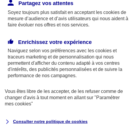
Responsabilité Civile. L'assureur indemnise la
Partagez vos attentes
réparation des dommages causés au tiers : frais
Soyez toujours plus satisfait en acceptant les
cookies
de
médicaux et réparations des dégâts matériels. Si c'est
mesure d’audience et d’avis utilisateurs qui nous aident à
un des petits-enfants qui se blesse tout seul, c'est
faire évoluer nos offres et nos services.
l'assurance protection Familiale (si souscrite) qui
interviendra au titre de la Garantie des Accidents de la
Enrichissez votre expérience
Vie.
Naviguez selon vos préférences avec les
cookies et
traceurs
marketing et de personnalisation qui nous
permettent d'afficher du contenu adapté à vos centres
d'intérêts, des publicités personnalisées et de suivre la
Situation n°2 : l’un de vos petits-enfants est
performance de nos campagnes.
blessé par quelqu’un
Vous êtes libre de les accepter, de les refuser comme de
Bien que vous culpabilisiez certainement de ce qui
changer d'avis à tout moment en allant sur
"Paramétrer
vient d’arriver, vous n’êtes pas responsable. Aux
mes
cookies
"
yeux de la justice, le responsable est la personne
ayant entrainé l’accident. A ce titre, cette personne
Consulter notre politique de
cookies
et son assureur devront s’acquitter des frais