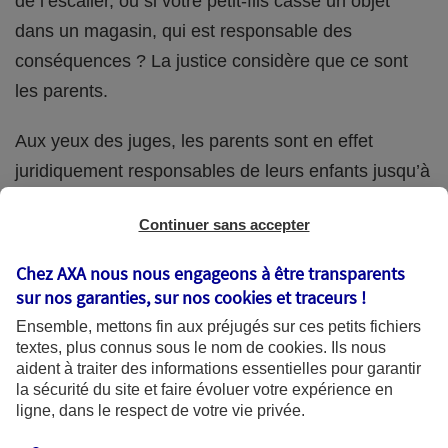
de l’escalier, ou si votre petit-fils casse un objet
dans un magasin, qui est responsable des
conséquences ? La justice considère que ce sont
les parents.
Aux yeux des juges, les parents sont en effet
juridiquement responsables de leurs enfants jusqu’à
la majorité (18 ans) de ces derniers. Et cette
Continuer sans accepter
responsabilité perdure même s’ils confient
ponctuellement la garde de leur enfant à un proche
Chez AXA nous nous engageons à être transparents
(grand-parent, oncle, cousin, ami, voisin, etc.).
sur nos garanties, sur nos
cookies et traceurs
!
Ensemble, mettons fin aux préjugés sur ces petits fichiers
textes, plus connus sous le nom de
cookies
. Ils nous
aident à traiter des informations essentielles pour garantir
Quelle assurance ?
la sécurité du site et faire évoluer votre expérience en
ligne, dans le respect de votre vie privée.
L'assurance habitation des parents et sa garantie