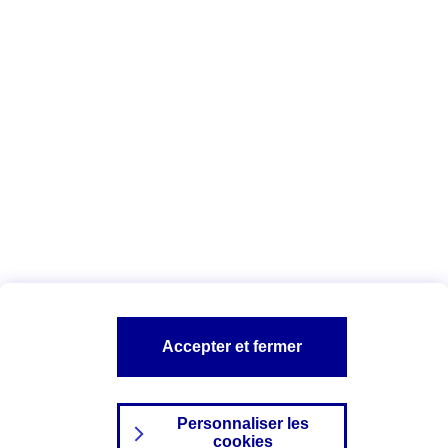
Vous êtes ici :
Complémentaire santé
Assurance des accidents de
la vie
Conseils Complémentaire santé
Assurance
garde petits enfants
A PROPOS D'AXA
TOUT L'UNIVERS PROTECTION DE LA FAMILLE
SITES AXA
Accepter et fermer
Personnaliser les
cookies