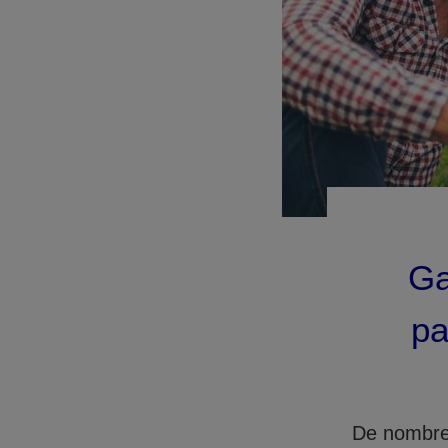
Ga
pa
De nombreu