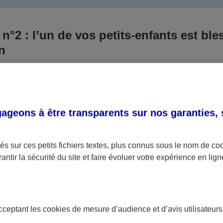
 n°2 : l’un de vos petits-enfants est ble
un
 culpabilisiez certainement de ce qui vient d’arriver, vo
Aux yeux de la justice, le responsable est la personne a
 ce titre, cette personne et son assureur devront s’acquitte
geons à être transparents sur nos garanties,
éventuelles indemnisations en guise de dommage.
i aucun responsable n’a été désigné ou retrouvé pour l’
s sur ces petits fichiers textes, plus connus sous le nom de
co
antir la sécurité du site et faire évoluer votre expérience en lign
votre petit-fils ou petite-fille, seule une assurance spécif
olaire ou garantie des accidents de la vie par exemple) 
acceptant les
cookies
de mesure d’audience et d’avis utilisateurs