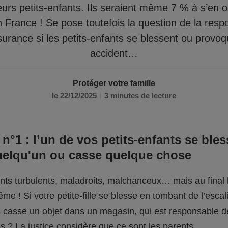
eurs petits-enfants. Ils seraient même 7 % à s’en 
n France ! Se pose toutefois la question de la respo
surance si les petits-enfants se blessent ou provo
accident…
Protéger votre famille
le 22/12/2025
3 minutes de lecture
 n°1 : l’un de vos petits-enfants se bles
uelqu'un ou casse quelque chose
fants turbulents, maladroits, malchanceux… mais au final l
me ! Si votre petite-fille se blesse en tombant de l’escali
ils casse un objet dans un magasin, qui est responsable 
 ? La justice considère que ce sont les parents.