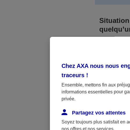
Situation
quelqu’
Bien que vous
responsable. 
l’accident. A
Chez AXA nous nous enga
médicaux et 
traceurs
!
Néanmoins, s
Ensemble, mettons fin aux préjugé
informations essentielles pour gar
a été victime 
privée.
(assurance sc
fonctionner.
Partagez vos attentes
Soyez toujours plus satisfait en 
nos offres et nos services.