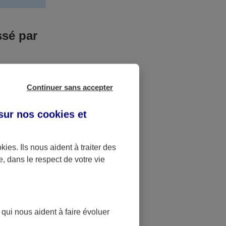
ssé par
us n’êtes pas
Continuer sans accepter
yant entrainé
r des frais
 sur nos
cookies et
accident dont
okies
. Ils nous aident à traiter des
e, dans le respect de votre vie
ique
pourra alors
 qui nous aident à faire évoluer