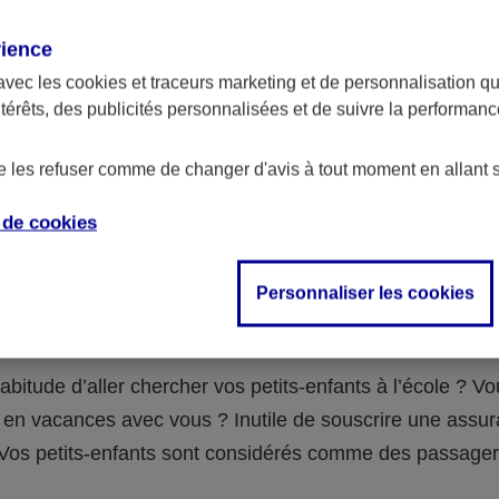
assurance ?
rience
avec les
cookies et traceurs
marketing et de personnalisation qui
abilité civile de la personne désignée comme responsable de
ntérêts, des publicités personnalisées et de suivre la performa
 Ou alors l’assurance spécifique (assurance scolaire ou garantie
e la vie) que vous auriez souscrite pour votre famille.
de les refuser comme de changer d'avis à tout moment en allant 
e de
cookies
 n°3 : vous avez un accident de voiture
Personnaliser les cookies
fants
abitude d’aller chercher vos petits-enfants à l’école ? V
en vacances avec vous ? Inutile de souscrire une assu
 ! Vos petits-enfants sont considérés comme des passag