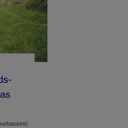
ds-
cas
ourbatures)