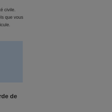
é civile.
els que vous
icule.
rde de