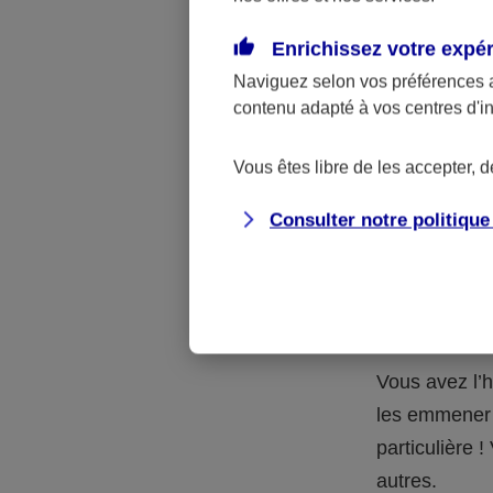
Quelle 
Enrichissez votre expé
Naviguez selon vos préférences 
La respons
contenu adapté à vos centres d'i
l’accident.
accidents d
Vous êtes libre de les accepter, 
Consulter notre politiqu
Situation
petits-en
Vous avez l’h
les emmener 
particulière
autres.