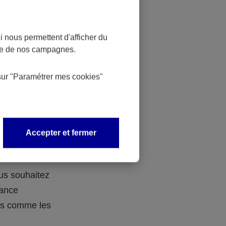
 nous permettent d'afficher du
nce de nos campagnes.
 des
sur
"Paramétrer mes
cookies
"
 avec vos
Accepter et fermer
ous souhaitez
rance
ers comme les