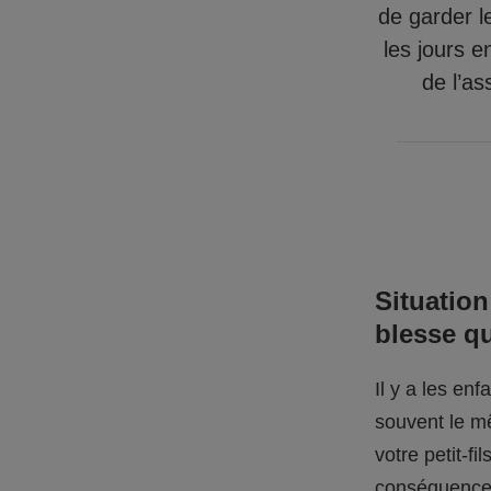
de garder l
les jours e
de l’as
Situation
blesse q
Il y a les en
souvent le mê
votre petit-f
conséquences