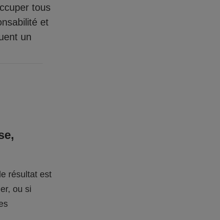
occuper tous
nsabilité et
quent un
se,
e résultat est
er, ou si
des