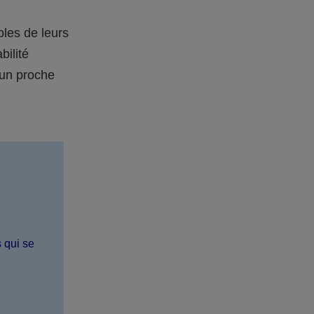
bles de leurs
bilité
 un proche
s qui se