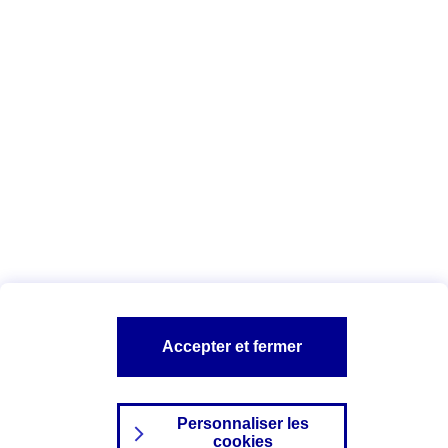
Vous êtes ici :
Complémentaire santé
Assurance des accidents de
la vie
Conseils Complémentaire santé
Assurance
garde petits enfants
A PROPOS D'AXA
TOUT L'UNIVERS PROTECTION DE LA FAMILLE
SITES AXA
Accepter et fermer
Personnaliser les
cookies