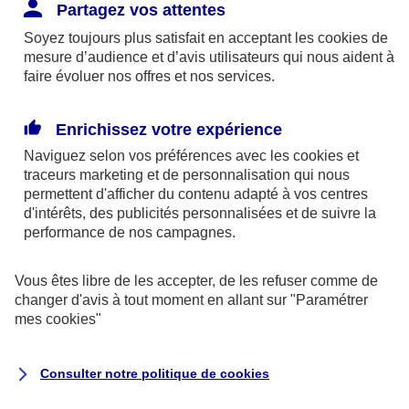
Responsabilité Civile. L'assureur indemnise la
Partagez vos attentes
réparation des dommages causés au tiers : frais
Soyez toujours plus satisfait en acceptant les
cookies
de
médicaux et réparations des dégâts matériels. Si c'est
mesure d’audience et d’avis utilisateurs qui nous aident à
un des petits-enfants qui se blesse tout seul, c'est
faire évoluer nos offres et nos services.
l'assurance protection Familiale (si souscrite) qui
interviendra au titre de la Garantie des Accidents de la
Enrichissez votre expérience
Vie.
Naviguez selon vos préférences avec les
cookies et
traceurs
marketing et de personnalisation qui nous
permettent d'afficher du contenu adapté à vos centres
d'intérêts, des publicités personnalisées et de suivre la
Situation n°2 : l’un de vos petits-enfants est
performance de nos campagnes.
blessé par quelqu’un
Vous êtes libre de les accepter, de les refuser comme de
Bien que vous culpabilisiez certainement de ce qui
changer d'avis à tout moment en allant sur
"Paramétrer
vient d’arriver, vous n’êtes pas responsable. Aux
mes
cookies
"
yeux de la justice, le responsable est la personne
ayant entrainé l’accident. A ce titre, cette personne
Consulter notre politique de
cookies
et son assureur devront s’acquitter des frais