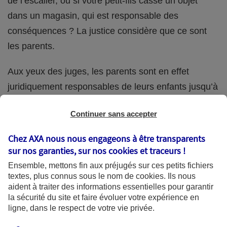
de l’escalier, ou si votre petit-fils casse un objet
dans un magasin, qui est responsable des
conséquences ? La justice considère que ce sont
les parents.
Aux yeux des juges, les parents sont en effet
juridiquement responsables de leurs enfants jusqu’à
la majorité (18 ans) de ces derniers. Et cette
Continuer sans accepter
responsabilité perdure même s’ils confient
ponctuellement la garde de leur enfant à un proche
Chez AXA nous nous engageons à être transparents
(grand-parent, oncle, cousin, ami, voisin, etc.).
sur nos garanties, sur nos
cookies et traceurs
!
Ensemble, mettons fin aux préjugés sur ces petits fichiers
textes, plus connus sous le nom de
cookies
. Ils nous
aident à traiter des informations essentielles pour garantir
Quelle assurance ?
la sécurité du site et faire évoluer votre expérience en
ligne, dans le respect de votre vie privée.
L'assurance habitation des parents et sa garantie