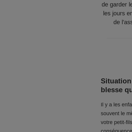
de garder l
les jours e
de l’as
Situation
blesse q
Il y a les en
souvent le mê
votre petit-f
conséquences