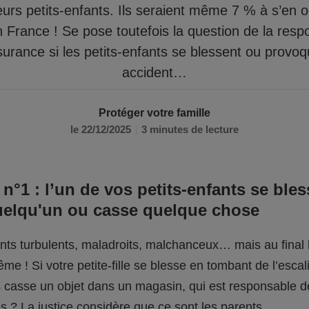
eurs petits-enfants. Ils seraient même 7 % à s’en 
n France ! Se pose toutefois la question de la respo
surance si les petits-enfants se blessent ou provo
accident…
Protéger votre famille
le 22/12/2025
3 minutes de lecture
 n°1 : l’un de vos petits-enfants se bles
uelqu'un ou casse quelque chose
fants turbulents, maladroits, malchanceux… mais au final l
me ! Si votre petite-fille se blesse en tombant de l’escali
ils casse un objet dans un magasin, qui est responsable 
 ? La justice considère que ce sont les parents.