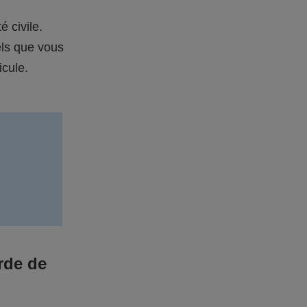
é civile.
els que vous
icule.
rde de