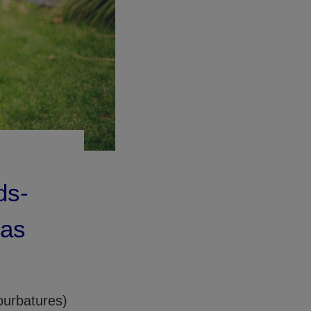
ds-
cas
ourbatures)