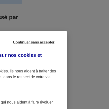
ssé par
us n’êtes pas
Continuer sans accepter
yant entrainé
r des frais
 sur nos
cookies et
accident dont
okies
. Ils nous aident à traiter des
e, dans le respect de votre vie
ique
pourra alors
 qui nous aident à faire évoluer