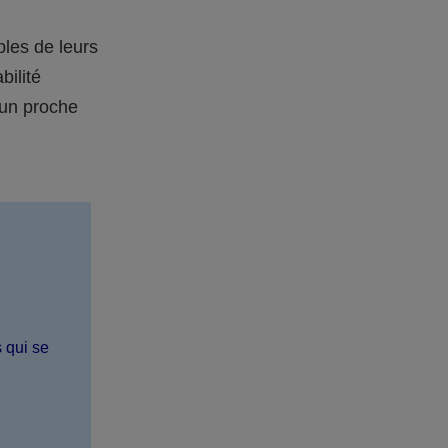
bles de leurs
bilité
 un proche
s qui se