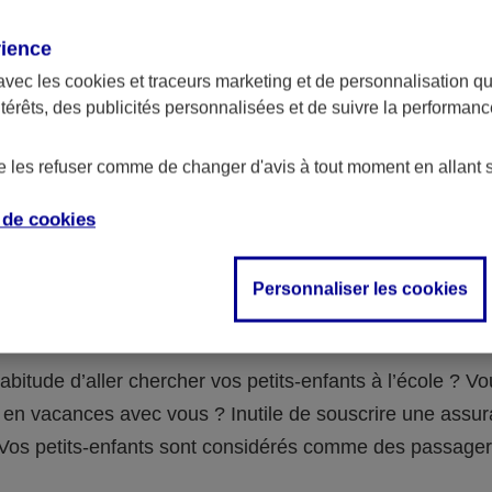
assurance ?
rience
avec les
cookies et traceurs
marketing et de personnalisation qui
abilité civile de la personne désignée comme responsable de
ntérêts, des publicités personnalisées et de suivre la performa
 Ou alors l’assurance spécifique (assurance scolaire ou garantie
e la vie) que vous auriez souscrite pour votre famille.
de les refuser comme de changer d'avis à tout moment en allant 
e de
cookies
 n°3 : vous avez un accident de voiture
Personnaliser les cookies
fants
abitude d’aller chercher vos petits-enfants à l’école ? V
en vacances avec vous ? Inutile de souscrire une assu
 ! Vos petits-enfants sont considérés comme des passag