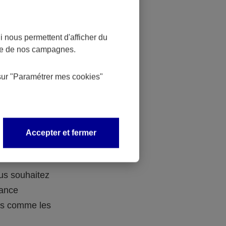
 nous permettent d'afficher du
nce de nos campagnes.
 des
sur
"Paramétrer mes
cookies
"
 avec vos
Accepter et fermer
ous souhaitez
rance
ers comme les