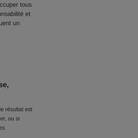
occuper tous
nsabilité et
quent un
se,
e résultat est
er, ou si
des