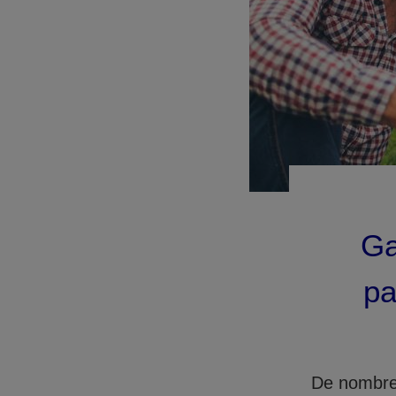
Ga
pa
De nombreu