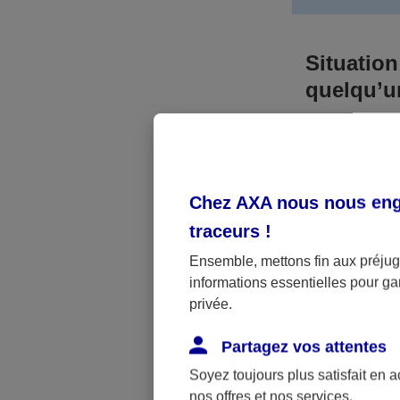
Situation
quelqu’
Bien que vous
responsable. 
l’accident. A
Chez AXA nous nous enga
médicaux et 
traceurs
!
Néanmoins, s
Ensemble, mettons fin aux préjugé
informations essentielles pour gar
a été victime 
privée.
(assurance sc
fonctionner.
Partagez vos attentes
Soyez toujours plus satisfait en 
nos offres et nos services.