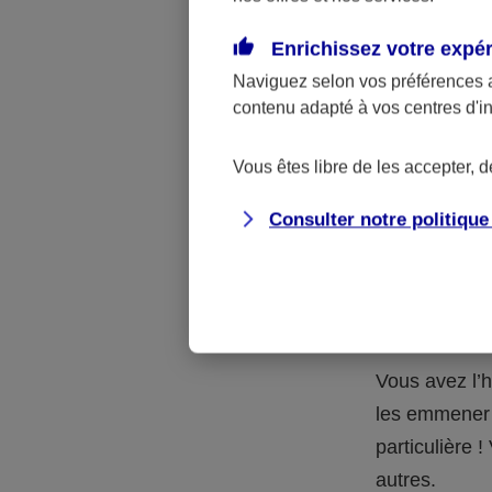
Quelle 
Enrichissez votre expé
Naviguez selon vos préférences 
La respons
contenu adapté à vos centres d'i
l’accident.
accidents d
Vous êtes libre de les accepter, 
Consulter notre politiqu
Situation
petits-en
Vous avez l’h
les emmener 
particulière
autres.