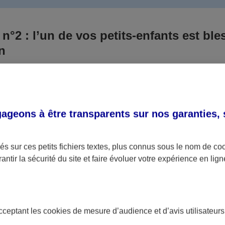
 n°2 : l’un de vos petits-enfants est ble
un
 culpabilisiez certainement de ce qui vient d’arriver, vo
Aux yeux de la justice, le responsable est la personne a
 ce titre, cette personne et son assureur devront s’acquitte
geons à être transparents sur nos garanties,
éventuelles indemnisations en guise de dommage.
i aucun responsable n’a été désigné ou retrouvé pour l’
s sur ces petits fichiers textes, plus connus sous le nom de
co
antir la sécurité du site et faire évoluer votre expérience en lign
votre petit-fils ou petite-fille, seule une assurance spécif
olaire ou garantie des accidents de la vie par exemple) 
acceptant les
cookies
de mesure d’audience et d’avis utilisateurs