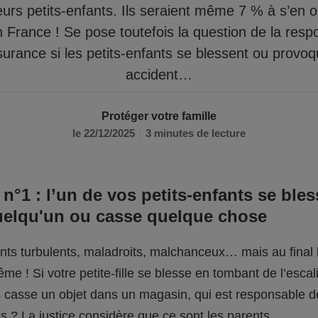
eurs petits-enfants. Ils seraient même 7 % à s’en 
n France ! Se pose toutefois la question de la respo
surance si les petits-enfants se blessent ou provo
accident…
Protéger votre famille
le 22/12/2025
3 minutes de lecture
 n°1 : l’un de vos petits-enfants se bles
uelqu'un ou casse quelque chose
fants turbulents, maladroits, malchanceux… mais au final l
me ! Si votre petite-fille se blesse en tombant de l’escali
ils casse un objet dans un magasin, qui est responsable 
 ? La justice considère que ce sont les parents.