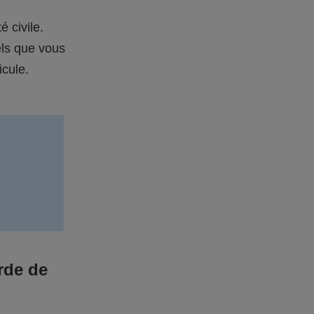
é civile.
els que vous
icule.
rde de