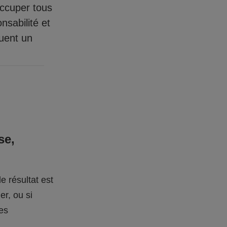
occuper tous
nsabilité et
quent un
se,
e résultat est
er, ou si
des