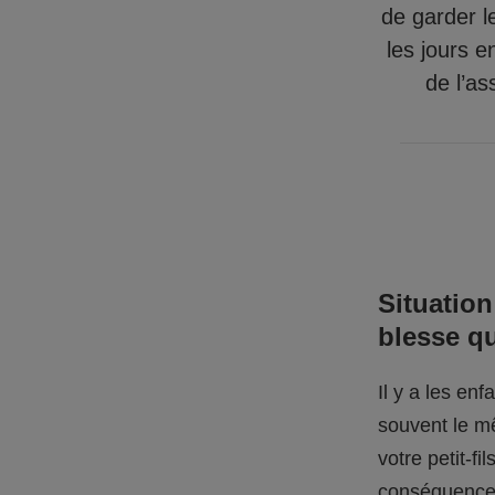
de garder l
les jours e
de l’as
Situation
blesse q
Il y a les en
souvent le mê
votre petit-f
conséquences