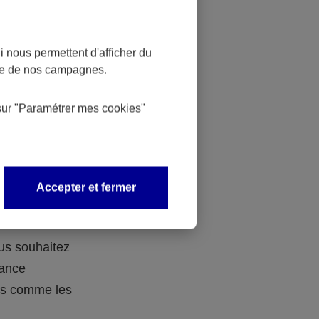
 nous permettent d'afficher du
nce de nos campagnes.
 des
sur
"Paramétrer mes
cookies
"
 avec vos
Accepter et fermer
ous souhaitez
rance
ers comme les