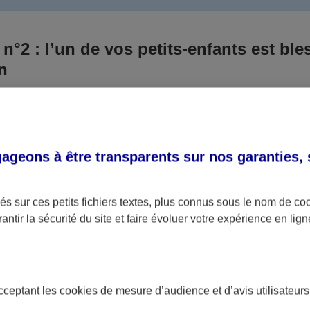
 n°2 : l’un de vos petits-enfants est ble
un
 culpabilisiez certainement de ce qui vient d’arriver, vo
Aux yeux de la justice, le responsable est la personne a
 ce titre, cette personne et son assureur devront s’acquitte
geons à être transparents sur nos garanties,
éventuelles indemnisations en guise de dommage.
i aucun responsable n’a été désigné ou retrouvé pour l’
s sur ces petits fichiers textes, plus connus sous le nom de
co
antir la sécurité du site et faire évoluer votre expérience en lign
votre petit-fils ou petite-fille, seule une assurance spécif
olaire ou garantie des accidents de la vie par exemple) 
acceptant les
cookies
de mesure d’audience et d’avis utilisateurs