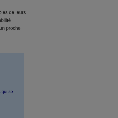
bles de leurs
bilité
 un proche
s qui se