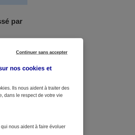
ssé par
us n’êtes pas
Continuer sans accepter
yant entrainé
r des frais
 sur nos
cookies et
accident dont
okies
. Ils nous aident à traiter des
e, dans le respect de votre vie
ique
pourra alors
 qui nous aident à faire évoluer