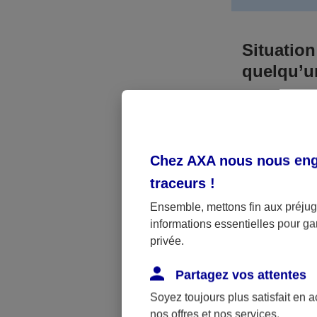
Situation
quelqu’
Bien que vous
responsable. 
l’accident. A
Chez AXA nous nous enga
médicaux et 
traceurs
!
Néanmoins, s
Ensemble, mettons fin aux préjugé
informations essentielles pour gar
a été victime 
privée.
(assurance sc
fonctionner.
Partagez vos attentes
Soyez toujours plus satisfait en 
nos offres et nos services.