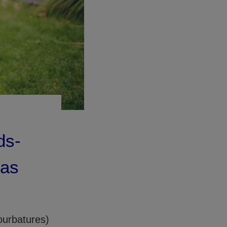
ds-
cas
ourbatures)