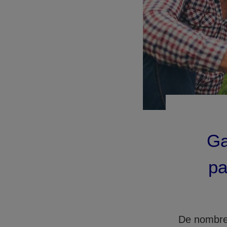
Ga
pa
De nombreu