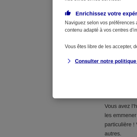
Quelle 
Enrichissez votre expé
Naviguez selon vos préférences 
La respons
contenu adapté à vos centres d'i
l’accident.
accidents d
Vous êtes libre de les accepter, 
Consulter notre politiqu
Situation
petits-en
Vous avez l’h
les emmener 
particulière
autres.