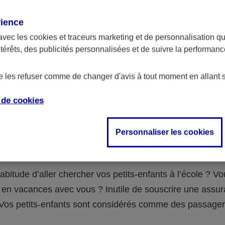
assurance ?
rience
avec les
cookies et traceurs
marketing et de personnalisation qui
abilité civile de la personne désignée comme responsable de
ntérêts, des publicités personnalisées et de suivre la performa
 Ou alors l’assurance spécifique (assurance scolaire ou garantie
e la vie) que vous auriez souscrite pour votre famille.
de les refuser comme de changer d'avis à tout moment en allant 
e de
cookies
 n°3 : vous avez un accident de voiture
Personnaliser les cookies
fants
abitude d’aller chercher vos petits-enfants à l’école ? V
en vacances avec vous ? Inutile de souscrire une assu
 ! Vos petits-enfants sont considérés comme des passag