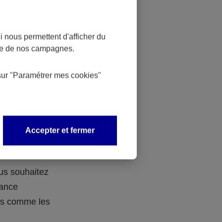
 nous permettent d'afficher du
nce de nos campagnes.
 des
sur
"Paramétrer mes
cookies
"
 avec vos
Accepter et fermer
ous souhaitez
rance
ers comme les