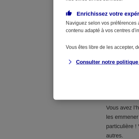
Quelle 
Enrichissez votre expé
Naviguez selon vos préférences 
La respons
contenu adapté à vos centres d'i
l’accident.
accidents d
Vous êtes libre de les accepter, 
Consulter notre politiqu
Situation
petits-en
Vous avez l’h
les emmener 
particulière
autres.