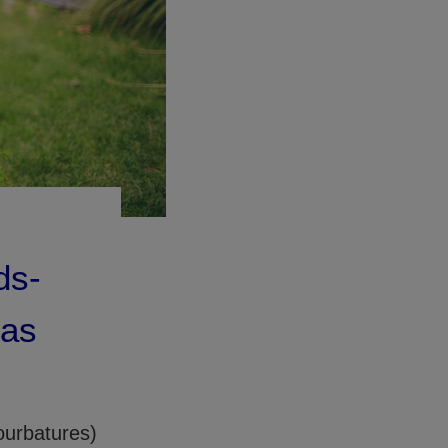
ds-
cas
ourbatures)