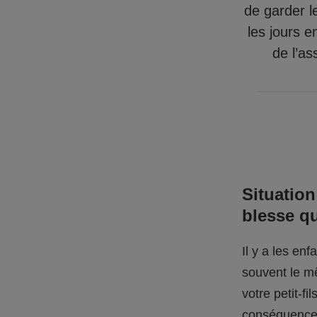
de garder l
les jours e
de l’as
Situation
blesse q
Il y a les en
souvent le mê
votre petit-f
conséquences