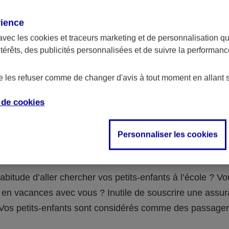
assurance ?
rience
avec les
cookies et traceurs
marketing et de personnalisation qui
abilité civile de la personne désignée comme responsable de
ntérêts, des publicités personnalisées et de suivre la performa
 Ou alors l’assurance spécifique (assurance scolaire ou garantie
e la vie) que vous auriez souscrite pour votre famille.
de les refuser comme de changer d'avis à tout moment en allant 
e de
cookies
 n°3 : vous avez un accident de voiture
Personnaliser les cookies
fants
abitude d’aller chercher vos petits-enfants à l’école ? V
en vacances avec vous ? Inutile de souscrire une assu
 ! Vos petits-enfants sont considérés comme des passag