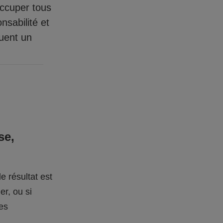
occuper tous
nsabilité et
quent un
se,
e résultat est
er, ou si
des