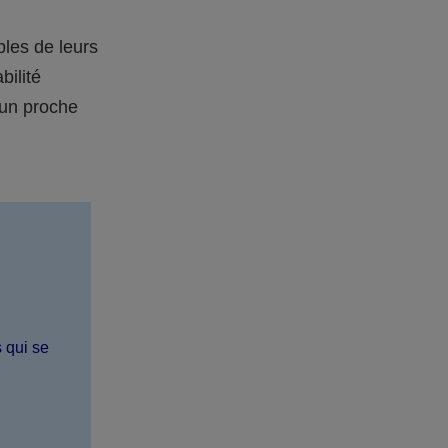
bles de leurs
bilité
 un proche
s qui se