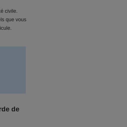
é civile.
els que vous
icule.
rde de