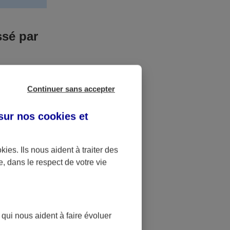
ssé par
us n’êtes pas
Continuer sans accepter
yant entrainé
r des frais
 sur nos
cookies et
accident dont
okies
. Ils nous aident à traiter des
e, dans le respect de votre vie
ique
pourra alors
 qui nous aident à faire évoluer