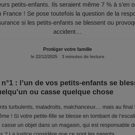
eurs petits-enfants. Ils seraient même 7 % à s’en 
n France ! Se pose toutefois la question de la respo
surance si les petits-enfants se blessent ou provo
accident…
Protéger votre famille
le 22/12/2025
3 minutes de lecture
 n°1 : l’un de vos petits-enfants se bles
uelqu'un ou casse quelque chose
fants turbulents, maladroits, malchanceux… mais au final l
me ! Si votre petite-fille se blesse en tombant de l’escali
ils casse un objet dans un magasin, qui est responsable 
 ? La justice considère que ce sont les parents.