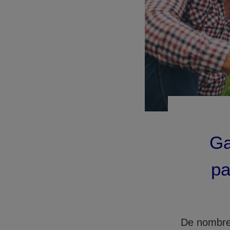
Ga
pa
De nombreu