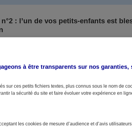
 n°2 : l’un de vos petits-enfants est ble
un
 culpabilisiez certainement de ce qui vient d’arriver, vo
Aux yeux de la justice, le responsable est la personne a
 ce titre, cette personne et son assureur devront s’acquitte
geons à être transparents sur nos garanties,
éventuelles indemnisations en guise de dommage.
i aucun responsable n’a été désigné ou retrouvé pour l’
s sur ces petits fichiers textes, plus connus sous le nom de
co
antir la sécurité du site et faire évoluer votre expérience en lign
votre petit-fils ou petite-fille, seule une assurance spécif
olaire ou garantie des accidents de la vie par exemple) 
acceptant les
cookies
de mesure d’audience et d’avis utilisateurs