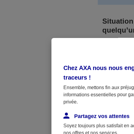
Situation
quelqu’
Bien que vous
responsable. 
l’accident. A
Chez AXA nous nous enga
médicaux et 
traceurs
!
Néanmoins, s
Ensemble, mettons fin aux préjugé
informations essentielles pour gar
a été victime 
privée.
(assurance sc
fonctionner.
Partagez vos attentes
Soyez toujours plus satisfait en 
nos offres et nos services.