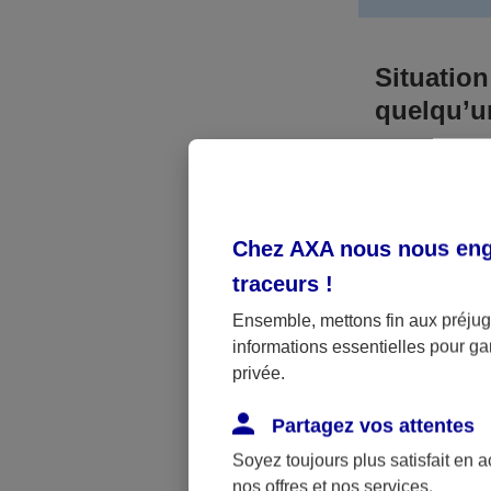
Situation
quelqu’
Bien que vous
responsable. 
l’accident. A
Chez AXA nous nous enga
médicaux et 
traceurs
!
Néanmoins, s
Ensemble, mettons fin aux préjugé
informations essentielles pour gar
a été victime 
privée.
(assurance sc
fonctionner.
Partagez vos attentes
Soyez toujours plus satisfait en 
nos offres et nos services.