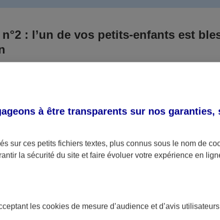
 n°2 : l’un de vos petits-enfants est ble
un
 culpabilisiez certainement de ce qui vient d’arriver, vo
Aux yeux de la justice, le responsable est la personne a
 ce titre, cette personne et son assureur devront s’acquitte
geons à être transparents sur nos garanties,
éventuelles indemnisations en guise de dommage.
i aucun responsable n’a été désigné ou retrouvé pour l’
s sur ces petits fichiers textes, plus connus sous le nom de
co
antir la sécurité du site et faire évoluer votre expérience en lign
votre petit-fils ou petite-fille, seule une assurance spécif
olaire ou garantie des accidents de la vie par exemple) 
acceptant les
cookies
de mesure d’audience et d’avis utilisateurs