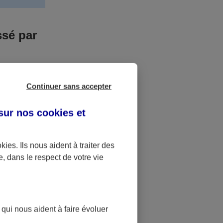
ssé par
us n’êtes pas
Continuer sans accepter
yant entrainé
r des frais
 sur nos
cookies et
accident dont
okies
. Ils nous aident à traiter des
e, dans le respect de votre vie
ique
pourra alors
 qui nous aident à faire évoluer