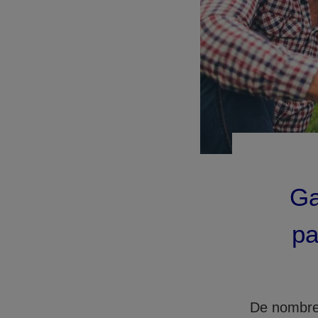
Ga
pa
De nombreu