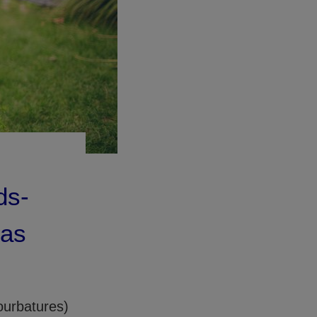
ds-
cas
ourbatures)