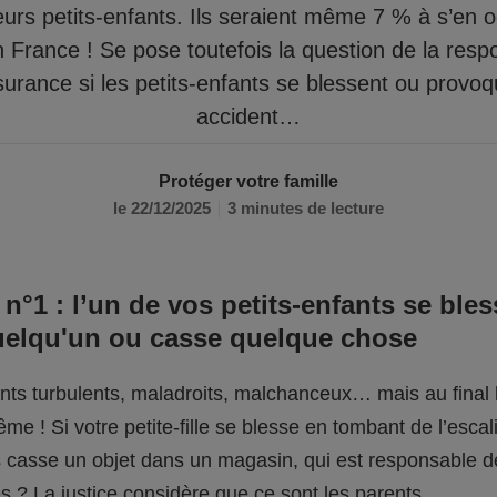
eurs petits-enfants. Ils seraient même 7 % à s’en 
n France ! Se pose toutefois la question de la respo
surance si les petits-enfants se blessent ou provo
accident…
Protéger votre famille
le 22/12/2025
3 minutes de lecture
 n°1 : l’un de vos petits-enfants se bles
uelqu'un ou casse quelque chose
fants turbulents, maladroits, malchanceux… mais au final l
me ! Si votre petite-fille se blesse en tombant de l’escali
ils casse un objet dans un magasin, qui est responsable 
 ? La justice considère que ce sont les parents.