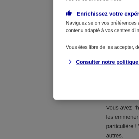
Quelle 
Enrichissez votre expé
Naviguez selon vos préférences 
La respons
contenu adapté à vos centres d'i
l’accident.
accidents d
Vous êtes libre de les accepter, 
Consulter notre politiqu
Situation
petits-en
Vous avez l’h
les emmener 
particulière
autres.