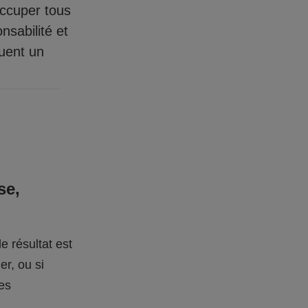
occuper tous
nsabilité et
quent un
se,
e résultat est
er, ou si
des