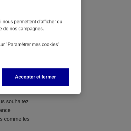
 nous permettent d'afficher du
nce de nos campagnes.
 des
sur
"Paramétrer mes
cookies
"
 avec vos
Accepter et fermer
ous souhaitez
rance
ers comme les