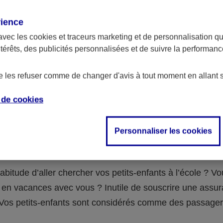
assurance ?
rience
avec les
cookies et traceurs
marketing et de personnalisation qui
abilité civile de la personne désignée comme responsable de
ntérêts, des publicités personnalisées et de suivre la performa
 Ou alors l’assurance spécifique (assurance scolaire ou garantie
e la vie) que vous auriez souscrite pour votre famille.
de les refuser comme de changer d'avis à tout moment en allant 
e de
cookies
 n°3 : vous avez un accident de voiture
Personnaliser les cookies
fants
abitude d’aller chercher vos petits-enfants à l’école ? V
en vacances avec vous ? Inutile de souscrire une assu
 ! Vos petits-enfants sont considérés comme des passag