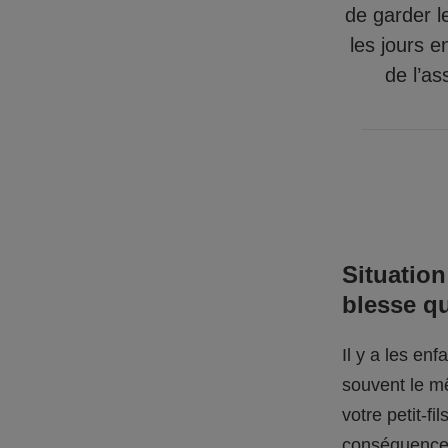
de garder l
les jours e
de l’as
Situation
blesse q
Il y a les en
souvent le mê
votre petit-f
conséquences