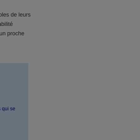
bles de leurs
bilité
 un proche
s qui se