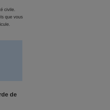
é civile.
els que vous
icule.
rde de