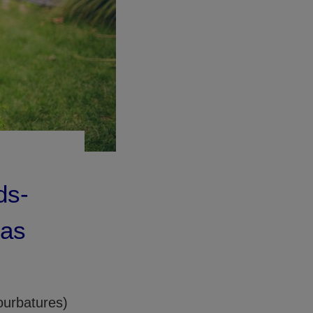
ds-
cas
ourbatures)