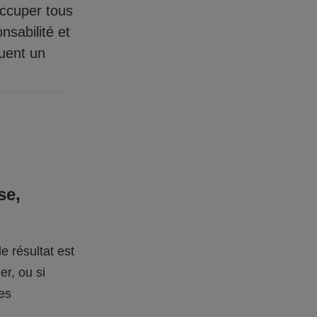
occuper tous
nsabilité et
quent un
se,
e résultat est
er, ou si
des