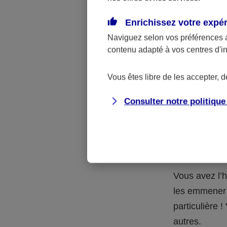
Quelle 
Enrichissez votre expé
Naviguez selon vos préférences 
La respons
contenu adapté à vos centres d'i
l’accident.
accidents d
Vous êtes libre de les accepter, 
Consulter notre politiqu
Situation
petits-en
Vous avez l’h
les emmener 
particulière
autres.