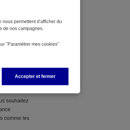
 nous permettent d'afficher du
nce de nos campagnes.
 des
sur
"Paramétrer mes
cookies
"
 avec vos
Accepter et fermer
ous souhaitez
rance
ers comme les