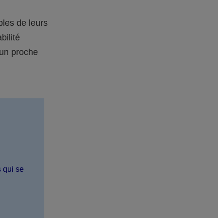
bles de leurs
bilité
 un proche
s qui se