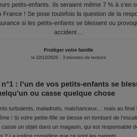
eurs petits-enfants. Ils seraient même 7 % à s’en 
n France ! Se pose toutefois la question de la respo
surance si les petits-enfants se blessent ou provo
accident…
Protéger votre famille
le 22/12/2025
3 minutes de lecture
 n°1 : l’un de vos petits-enfants se bles
uelqu'un ou casse quelque chose
fants turbulents, maladroits, malchanceux… mais au final l
me ! Si votre petite-fille se blesse en tombant de l’escali
ils casse un objet dans un magasin, qui est responsable 
 ? La justice considère que ce sont les parents.