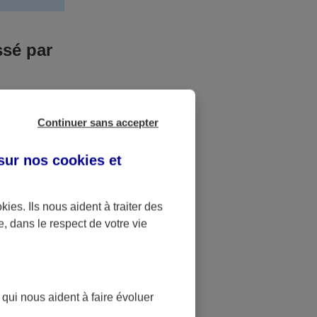
ssé par
us n’êtes pas
Continuer sans accepter
yant entrainé
r des frais
 sur nos
cookies et
accident dont
okies
. Ils nous aident à traiter des
e, dans le respect de votre vie
ique
pourra alors
 qui nous aident à faire évoluer