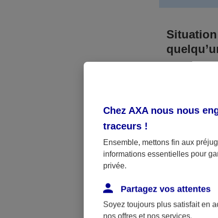
Situation
quelqu’
Bien que vous
responsable. 
l’accident. A
Chez AXA nous nous enga
médicaux et 
traceurs
!
Néanmoins, s
Ensemble, mettons fin aux préjugé
informations essentielles pour gar
a été victime 
privée.
(assurance sc
fonctionner.
Partagez vos attentes
Soyez toujours plus satisfait en 
nos offres et nos services.