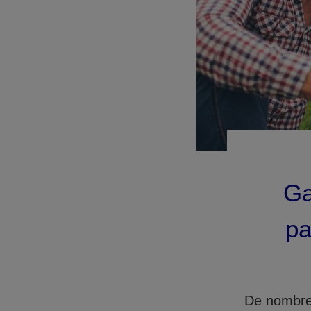
Ga
pa
De nombreu