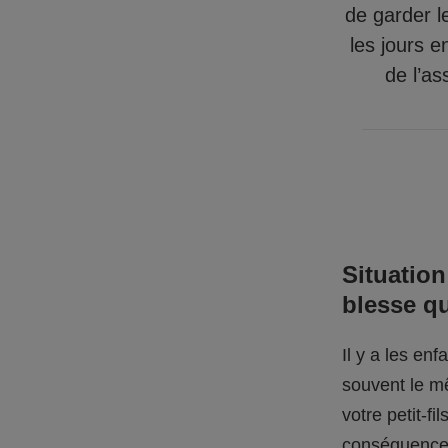
de garder l
les jours e
de l’as
Situation
blesse q
Il y a les en
souvent le mê
votre petit-f
conséquences