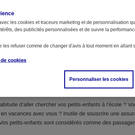
assurance ?
rience
avec les
cookies et traceurs
marketing et de personnalisation qui
abilité civile de la personne désignée comme responsable de
ntérêts, des publicités personnalisées et de suivre la performa
 Ou alors l’assurance spécifique (assurance scolaire ou garantie
e la vie) que vous auriez souscrite pour votre famille.
de les refuser comme de changer d'avis à tout moment en allant 
e de
cookies
 n°3 : vous avez un accident de voiture
Personnaliser les cookies
fants
abitude d’aller chercher vos petits-enfants à l’école ? V
en vacances avec vous ? Inutile de souscrire une assu
 ! Vos petits-enfants sont considérés comme des passag