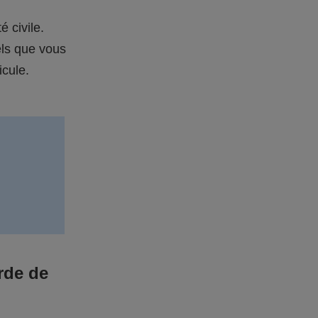
é civile.
els que vous
icule.
rde de