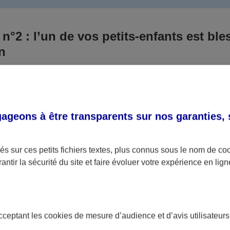
 n°2 : l’un de vos petits-enfants est ble
un
 culpabilisiez certainement de ce qui vient d’arriver, vo
Aux yeux de la justice, le responsable est la personne a
 ce titre, cette personne et son assureur devront s’acquitte
geons à être transparents sur nos garanties,
éventuelles indemnisations en guise de dommage.
i aucun responsable n’a été désigné ou retrouvé pour l’
s sur ces petits fichiers textes, plus connus sous le nom de
co
antir la sécurité du site et faire évoluer votre expérience en lign
votre petit-fils ou petite-fille, seule une assurance spécif
olaire ou garantie des accidents de la vie par exemple) 
acceptant les
cookies
de mesure d’audience et d’avis utilisateurs