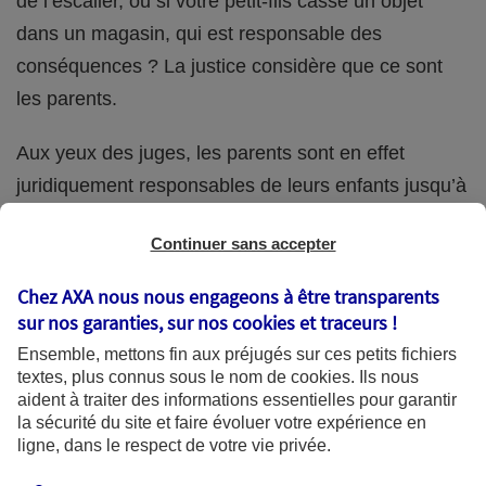
de l’escalier, ou si votre petit-fils casse un objet
dans un magasin, qui est responsable des
conséquences ? La justice considère que ce sont
les parents.
Aux yeux des juges, les parents sont en effet
juridiquement responsables de leurs enfants jusqu’à
la majorité (18 ans) de ces derniers. Et cette
Continuer sans accepter
responsabilité perdure même s’ils confient
ponctuellement la garde de leur enfant à un proche
Chez AXA nous nous engageons à être transparents
(grand-parent, oncle, cousin, ami, voisin, etc.).
sur nos garanties, sur nos
cookies et traceurs
!
Ensemble, mettons fin aux préjugés sur ces petits fichiers
textes, plus connus sous le nom de
cookies
. Ils nous
aident à traiter des informations essentielles pour garantir
Quelle assurance ?
la sécurité du site et faire évoluer votre expérience en
ligne, dans le respect de votre vie privée.
L'assurance habitation des parents et sa garantie