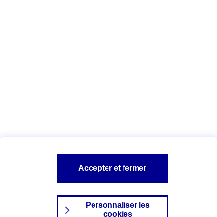
Vous êtes ici :
Complémentaire santé
Assurance des accidents de
la vie
Conseils Complémentaire santé
Assurance
garde petits enfants
A PROPOS D'AXA
TOUT L'UNIVERS PROTECTION DE LA FAMILLE
SITES AXA
Accepter et fermer
Personnaliser les
cookies