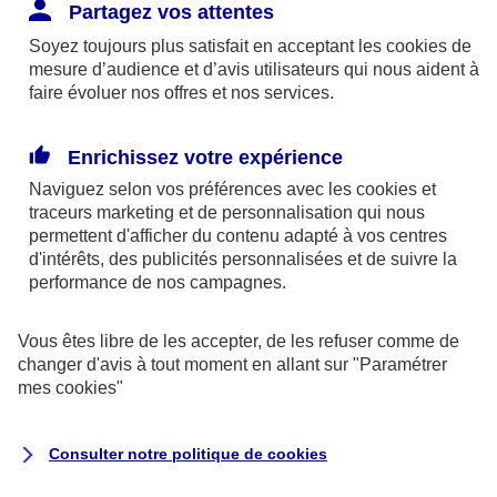
Responsabilité Civile. L'assureur indemnise la
Partagez vos attentes
réparation des dommages causés au tiers : frais
Soyez toujours plus satisfait en acceptant les
cookies
de
médicaux et réparations des dégâts matériels. Si c'est
mesure d’audience et d’avis utilisateurs qui nous aident à
un des petits-enfants qui se blesse tout seul, c'est
faire évoluer nos offres et nos services.
l'assurance protection Familiale (si souscrite) qui
interviendra au titre de la Garantie des Accidents de la
Enrichissez votre expérience
Vie.
Naviguez selon vos préférences avec les
cookies et
traceurs
marketing et de personnalisation qui nous
permettent d'afficher du contenu adapté à vos centres
d'intérêts, des publicités personnalisées et de suivre la
Situation n°2 : l’un de vos petits-enfants est
performance de nos campagnes.
blessé par quelqu’un
Vous êtes libre de les accepter, de les refuser comme de
Bien que vous culpabilisiez certainement de ce qui
changer d'avis à tout moment en allant sur
"Paramétrer
vient d’arriver, vous n’êtes pas responsable. Aux
mes
cookies
"
yeux de la justice, le responsable est la personne
ayant entrainé l’accident. A ce titre, cette personne
Consulter notre politique de
cookies
et son assureur devront s’acquitter des frais