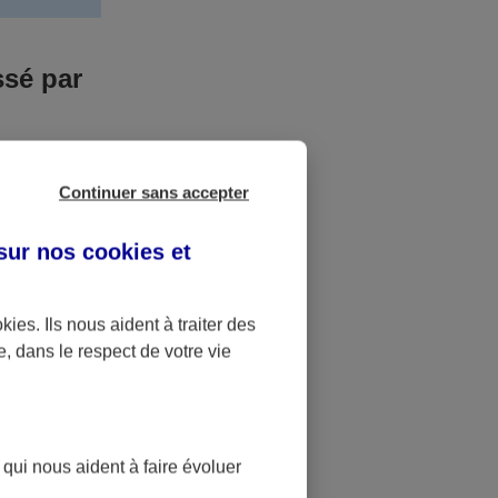
ssé par
us n’êtes pas
Continuer sans accepter
yant entrainé
r des frais
 sur nos
cookies et
accident dont
okies
. Ils nous aident à traiter des
e, dans le respect de votre vie
ique
pourra alors
 qui nous aident à faire évoluer