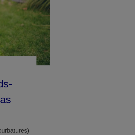
ds-
cas
ourbatures)