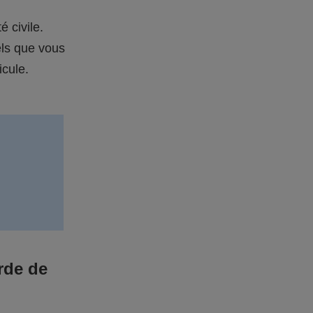
é civile.
els que vous
icule.
rde de