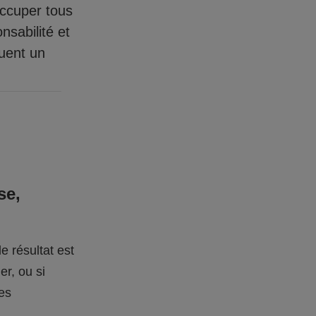
occuper tous
nsabilité et
quent un
se,
e résultat est
er, ou si
des