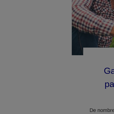
Ga
pa
De nombreu