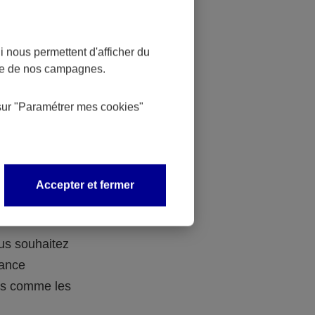
 nous permettent d'afficher du
nce de nos campagnes.
 des
sur
"Paramétrer mes
cookies
"
 avec vos
Accepter et fermer
ous souhaitez
rance
ers comme les