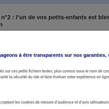
 n°2 : l’un de vos petits-enfants est ble
un
 culpabilisiez certainement de ce qui vient d’arriver, vo
Aux yeux de la justice, le responsable est la personne a
 ce titre, cette personne et son assureur devront s’acquitte
geons à être transparents sur nos garanties,
éventuelles indemnisations en guise de dommage.
i aucun responsable n’a été désigné ou retrouvé pour l’
s sur ces petits fichiers textes, plus connus sous le nom de
co
antir la sécurité du site et faire évoluer votre expérience en lign
votre petit-fils ou petite-fille, seule une assurance spécif
olaire ou garantie des accidents de la vie par exemple) 
acceptant les
cookies
de mesure d’audience et d’avis utilisateurs