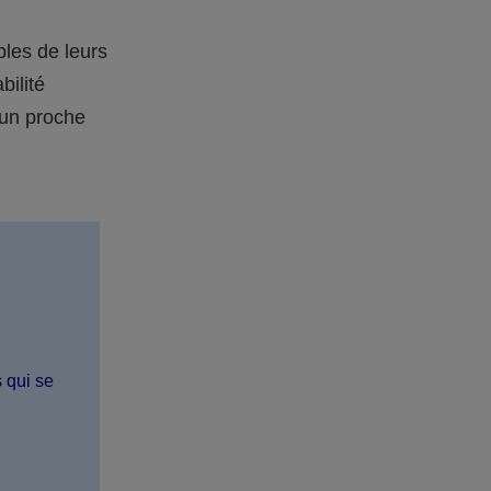
bles de leurs
bilité
 un proche
s qui se