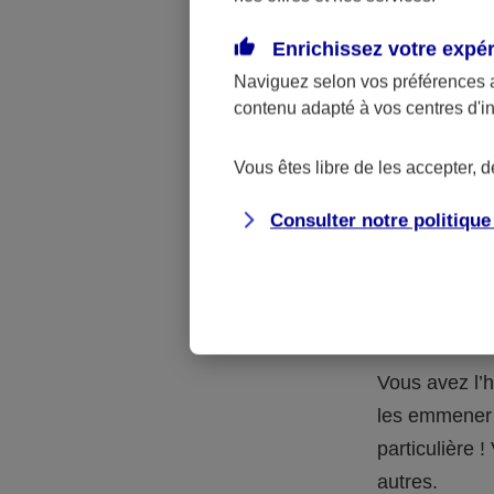
Quelle 
Enrichissez votre expé
Naviguez selon vos préférences 
La respons
contenu adapté à vos centres d'i
l’accident.
accidents d
Vous êtes libre de les accepter, 
Consulter notre politiqu
Situation
petits-en
Vous avez l’h
les emmener 
particulière
autres.