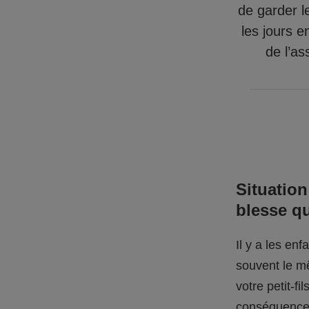
de garder l
les jours e
de l’as
Situation
blesse q
Il y a les en
souvent le mê
votre petit-f
conséquences