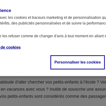
assurance ?
rience
avec les
cookies et traceurs
marketing et de personnalisation qui
abilité civile de la personne désignée comme responsable de
ntérêts, des publicités personnalisées et de suivre la performa
 Ou alors l’assurance spécifique (assurance scolaire ou garantie
e la vie) que vous auriez souscrite pour votre famille.
de les refuser comme de changer d'avis à tout moment en allant 
e de
cookies
 n°3 : vous avez un accident de voiture
Personnaliser les cookies
fants
abitude d’aller chercher vos petits-enfants à l’école ? V
en vacances avec vous ? Inutile de souscrire une assu
 ! Vos petits-enfants sont considérés comme des passag