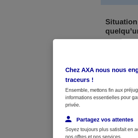
Situation
quelqu’
Bien que vous
responsable. 
l’accident. A
Chez AXA nous nous enga
médicaux et 
traceurs
!
Néanmoins, s
Ensemble, mettons fin aux préjugé
informations essentielles pour gar
a été victime 
privée.
(assurance sc
fonctionner.
Partagez vos attentes
Soyez toujours plus satisfait en 
nos offres et nos services.