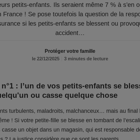
eurs petits-enfants. Ils seraient même 7 % à s’en 
n France ! Se pose toutefois la question de la respo
surance si les petits-enfants se blessent ou provo
accident…
Protéger votre famille
le 22/12/2025
3 minutes de lecture
 n°1 : l’un de vos petits-enfants se bles
uelqu'un ou casse quelque chose
fants turbulents, maladroits, malchanceux… mais au final l
me ! Si votre petite-fille se blesse en tombant de l’escali
ils casse un objet dans un magasin, qui est responsable 
 ? La justice considère que ce sont les parents.