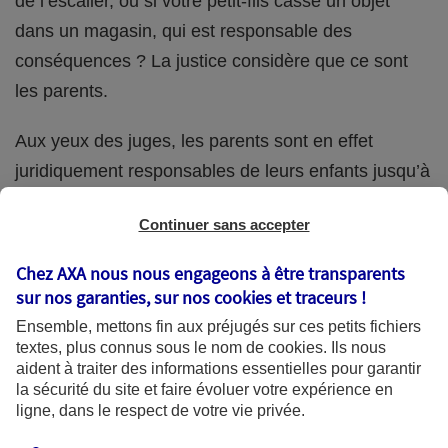
de l’escalier, ou si votre petit-fils casse un objet
dans un magasin, qui est responsable des
conséquences ? La justice considère que ce sont
les parents.
Aux yeux des juges, les parents sont en effet
juridiquement responsables de leurs enfants jusqu’à
la majorité (18 ans) de ces derniers. Et cette
Continuer sans accepter
responsabilité perdure même s’ils confient
ponctuellement la garde de leur enfant à un proche
Chez AXA nous nous engageons à être transparents
(grand-parent, oncle, cousin, ami, voisin, etc.).
sur nos garanties, sur nos
cookies et traceurs
!
Ensemble, mettons fin aux préjugés sur ces petits fichiers
textes, plus connus sous le nom de
cookies
. Ils nous
aident à traiter des informations essentielles pour garantir
Quelle assurance ?
la sécurité du site et faire évoluer votre expérience en
ligne, dans le respect de votre vie privée.
L'assurance habitation des parents et sa garantie