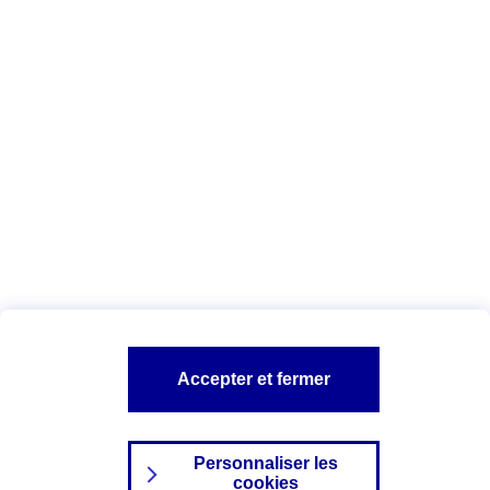
Vous êtes ici :
Complémentaire santé
Assurance des accidents de
la vie
Conseils Complémentaire santé
Assurance
garde petits enfants
A PROPOS D'AXA
TOUT L'UNIVERS PROTECTION DE LA FAMILLE
SITES AXA
Accepter et fermer
Personnaliser les
cookies