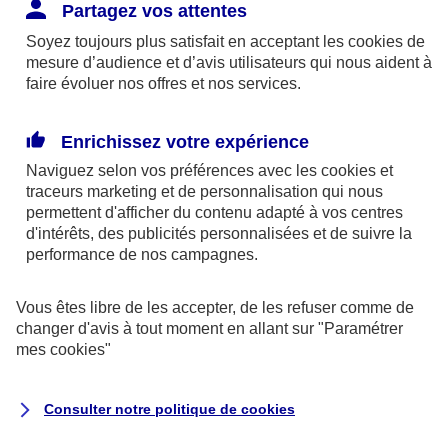
Responsabilité Civile. L'assureur indemnise la
Partagez vos attentes
réparation des dommages causés au tiers : frais
Soyez toujours plus satisfait en acceptant les
cookies
de
médicaux et réparations des dégâts matériels. Si c'est
mesure d’audience et d’avis utilisateurs qui nous aident à
un des petits-enfants qui se blesse tout seul, c'est
faire évoluer nos offres et nos services.
l'assurance protection Familiale (si souscrite) qui
interviendra au titre de la Garantie des Accidents de la
Enrichissez votre expérience
Vie.
Naviguez selon vos préférences avec les
cookies et
traceurs
marketing et de personnalisation qui nous
permettent d'afficher du contenu adapté à vos centres
d'intérêts, des publicités personnalisées et de suivre la
Situation n°2 : l’un de vos petits-enfants est
performance de nos campagnes.
blessé par quelqu’un
Vous êtes libre de les accepter, de les refuser comme de
Bien que vous culpabilisiez certainement de ce qui
changer d'avis à tout moment en allant sur
"Paramétrer
vient d’arriver, vous n’êtes pas responsable. Aux
mes
cookies
"
yeux de la justice, le responsable est la personne
ayant entrainé l’accident. A ce titre, cette personne
Consulter notre politique de
cookies
et son assureur devront s’acquitter des frais