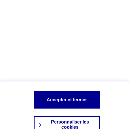
Vous êtes ici :
Complémentaire santé
Assurance des accidents de
la vie
Conseils Complémentaire santé
Assurance
garde petits enfants
A PROPOS D'AXA
TOUT L'UNIVERS PROTECTION DE LA FAMILLE
SITES AXA
Accepter et fermer
Personnaliser les
cookies