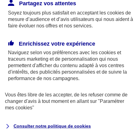
Responsabilité Civile. L'assureur indemnise la
Partagez vos attentes
réparation des dommages causés au tiers : frais
Soyez toujours plus satisfait en acceptant les
cookies
de
médicaux et réparations des dégâts matériels. Si c'est
mesure d’audience et d’avis utilisateurs qui nous aident à
un des petits-enfants qui se blesse tout seul, c'est
faire évoluer nos offres et nos services.
l'assurance protection Familiale (si souscrite) qui
interviendra au titre de la Garantie des Accidents de la
Enrichissez votre expérience
Vie.
Naviguez selon vos préférences avec les
cookies et
traceurs
marketing et de personnalisation qui nous
permettent d'afficher du contenu adapté à vos centres
d'intérêts, des publicités personnalisées et de suivre la
Situation n°2 : l’un de vos petits-enfants est
performance de nos campagnes.
blessé par quelqu’un
Vous êtes libre de les accepter, de les refuser comme de
Bien que vous culpabilisiez certainement de ce qui
changer d'avis à tout moment en allant sur
"Paramétrer
vient d’arriver, vous n’êtes pas responsable. Aux
mes
cookies
"
yeux de la justice, le responsable est la personne
ayant entrainé l’accident. A ce titre, cette personne
Consulter notre politique de
cookies
et son assureur devront s’acquitter des frais