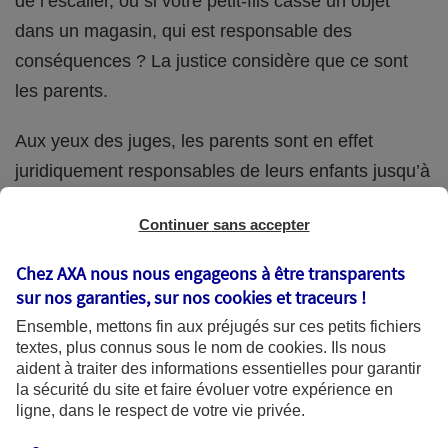
de l’escalier, ou si votre petit-fils casse un objet
dans un magasin, qui est responsable des
conséquences ? La justice considère que ce sont
les parents.
Aux yeux des juges, les parents sont en effet
juridiquement responsables de leurs enfants jusqu’à
la majorité (18 ans) de ces derniers. Et cette
Continuer sans accepter
responsabilité perdure même s’ils confient
ponctuellement la garde de leur enfant à un proche
Chez AXA nous nous engageons à être transparents
(grand-parent, oncle, cousin, ami, voisin, etc.).
sur nos garanties, sur nos
cookies et traceurs
!
Ensemble, mettons fin aux préjugés sur ces petits fichiers
textes, plus connus sous le nom de
cookies
. Ils nous
aident à traiter des informations essentielles pour garantir
Quelle assurance ?
la sécurité du site et faire évoluer votre expérience en
ligne, dans le respect de votre vie privée.
L'assurance habitation des parents et sa garantie