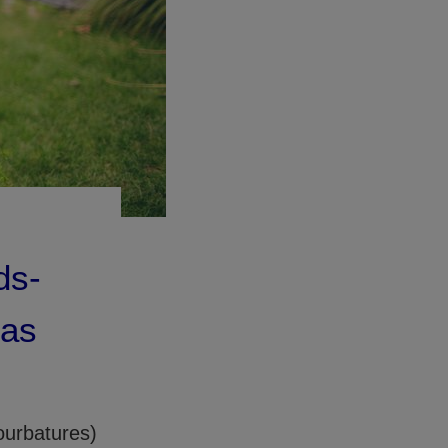
ds-
cas
ourbatures)