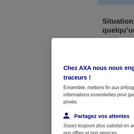
Situation
quelqu’
Bien que vous
responsable. 
l’accident. A
Chez AXA nous nous enga
médicaux et 
traceurs
!
Néanmoins, s
Ensemble, mettons fin aux préjugé
informations essentielles pour gar
a été victime 
privée.
(assurance sc
fonctionner.
Partagez vos attentes
Soyez toujours plus satisfait en 
nos offres et nos services.