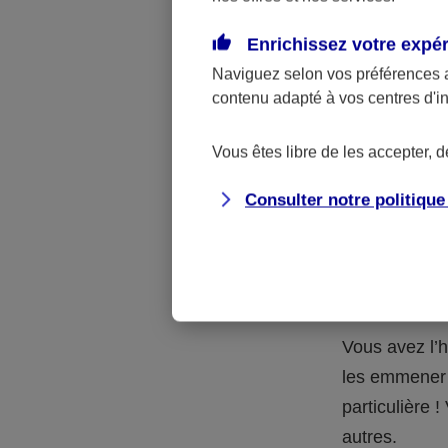
Quelle 
Enrichissez votre expé
Naviguez selon vos préférences 
La respons
contenu adapté à vos centres d'i
l’accident.
accidents d
Vous êtes libre de les accepter, 
Consulter notre politiqu
Situation
petits-en
Vous avez l’h
les emmener 
particulière
autres.