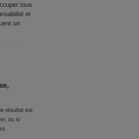
occuper tous
nsabilité et
quent un
se,
e résultat est
er, ou si
des