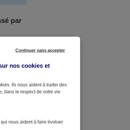
ssé par
us n’êtes pas
Continuer sans accepter
yant entrainé
r des frais
 sur nos
cookies et
accident dont
okies
. Ils nous aident à traiter des
e, dans le respect de votre vie
ique
pourra alors
 qui nous aident à faire évoluer