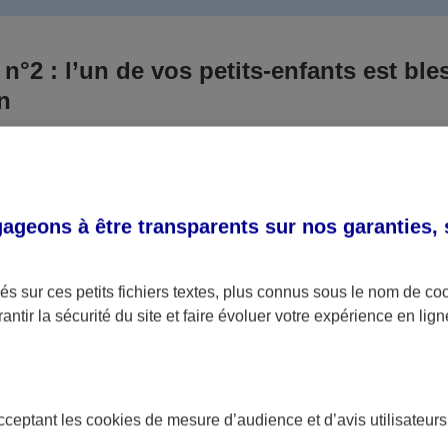
 n°2 : l’un de vos petits-enfants est ble
un
 culpabilisiez certainement de ce qui vient d’arriver, vo
Aux yeux de la justice, le responsable est la personne a
 ce titre, cette personne et son assureur devront s’acquitte
geons à être transparents sur nos garanties,
éventuelles indemnisations en guise de dommage.
i aucun responsable n’a été désigné ou retrouvé pour l’
s sur ces petits fichiers textes, plus connus sous le nom de
co
antir la sécurité du site et faire évoluer votre expérience en lign
votre petit-fils ou petite-fille, seule une assurance spécif
olaire ou garantie des accidents de la vie par exemple) 
acceptant les
cookies
de mesure d’audience et d’avis utilisateurs