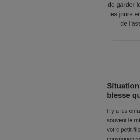
de garder l
les jours e
de l’as
Situation
blesse q
Il y a les en
souvent le mê
votre petit-f
conséquences