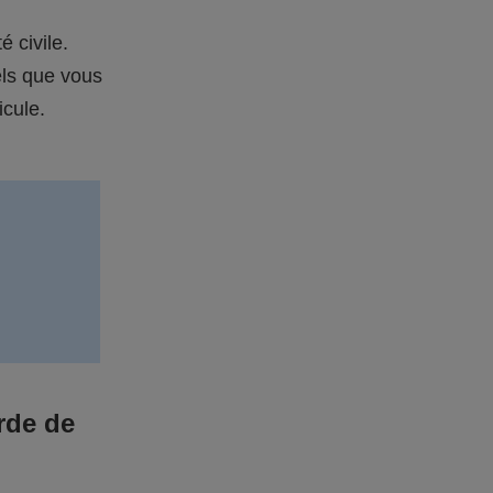
é civile.
els que vous
icule.
rde de