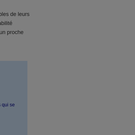
bles de leurs
bilité
 un proche
s qui se