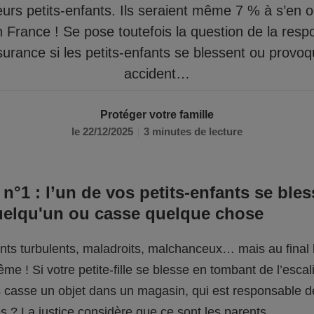
eurs petits-enfants. Ils seraient même 7 % à s’en 
n France ! Se pose toutefois la question de la respo
surance si les petits-enfants se blessent ou provo
accident…
Protéger votre famille
le 22/12/2025
3 minutes de lecture
 n°1 : l’un de vos petits-enfants se bles
uelqu'un ou casse quelque chose
fants turbulents, maladroits, malchanceux… mais au final l
me ! Si votre petite-fille se blesse en tombant de l’escali
ils casse un objet dans un magasin, qui est responsable 
 ? La justice considère que ce sont les parents.