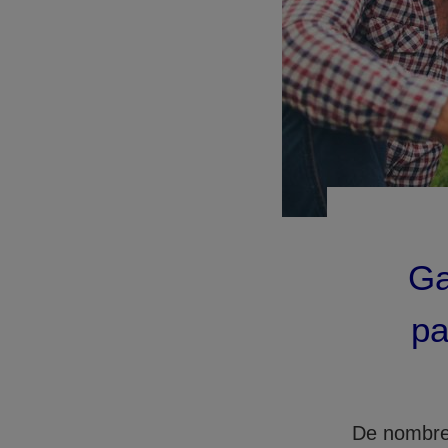
Ga
pa
De nombreu