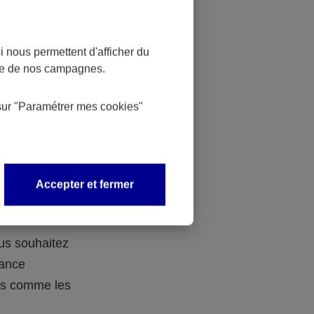
 nous permettent d'afficher du
nce de nos campagnes.
 des
sur
"Paramétrer mes
cookies
"
 avec vos
Accepter et fermer
ous souhaitez
rance
ers comme les