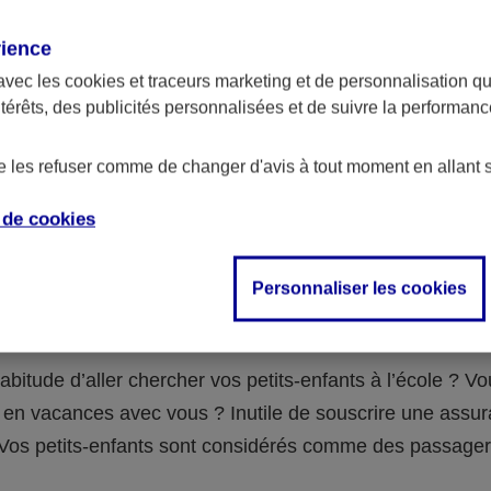
assurance ?
rience
avec les
cookies et traceurs
marketing et de personnalisation qui
abilité civile de la personne désignée comme responsable de
ntérêts, des publicités personnalisées et de suivre la performa
 Ou alors l’assurance spécifique (assurance scolaire ou garantie
e la vie) que vous auriez souscrite pour votre famille.
de les refuser comme de changer d'avis à tout moment en allant 
e de
cookies
 n°3 : vous avez un accident de voiture
Personnaliser les cookies
fants
abitude d’aller chercher vos petits-enfants à l’école ? V
en vacances avec vous ? Inutile de souscrire une assu
 ! Vos petits-enfants sont considérés comme des passag