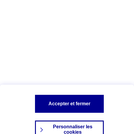
Vous êtes ici :
Complémentaire santé
Assurance des accidents de
la vie
Conseils Complémentaire santé
Assurance
garde petits enfants
A PROPOS D'AXA
TOUT L'UNIVERS PROTECTION DE LA FAMILLE
SITES AXA
Accepter et fermer
Personnaliser les
cookies