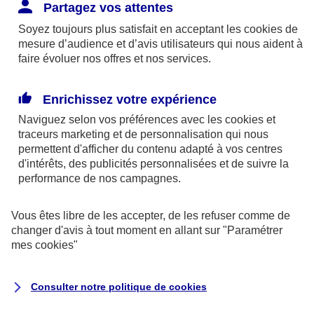
Responsabilité Civile. L'assureur indemnise la
Partagez vos attentes
réparation des dommages causés au tiers : frais
Soyez toujours plus satisfait en acceptant les
cookies
de
médicaux et réparations des dégâts matériels. Si c'est
mesure d’audience et d’avis utilisateurs qui nous aident à
un des petits-enfants qui se blesse tout seul, c'est
faire évoluer nos offres et nos services.
l'assurance protection Familiale (si souscrite) qui
interviendra au titre de la Garantie des Accidents de la
Enrichissez votre expérience
Vie.
Naviguez selon vos préférences avec les
cookies et
traceurs
marketing et de personnalisation qui nous
permettent d'afficher du contenu adapté à vos centres
d'intérêts, des publicités personnalisées et de suivre la
Situation n°2 : l’un de vos petits-enfants est
performance de nos campagnes.
blessé par quelqu’un
Vous êtes libre de les accepter, de les refuser comme de
Bien que vous culpabilisiez certainement de ce qui
changer d'avis à tout moment en allant sur
"Paramétrer
vient d’arriver, vous n’êtes pas responsable. Aux
mes
cookies
"
yeux de la justice, le responsable est la personne
ayant entrainé l’accident. A ce titre, cette personne
Consulter notre politique de
cookies
et son assureur devront s’acquitter des frais