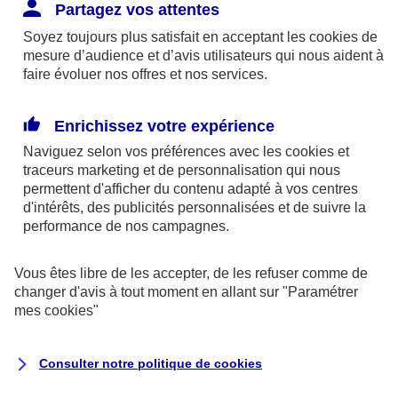
Responsabilité Civile. L'assureur indemnise la
Partagez vos attentes
réparation des dommages causés au tiers : frais
Soyez toujours plus satisfait en acceptant les
cookies
de
médicaux et réparations des dégâts matériels. Si c'est
mesure d’audience et d’avis utilisateurs qui nous aident à
un des petits-enfants qui se blesse tout seul, c'est
faire évoluer nos offres et nos services.
l'assurance protection Familiale (si souscrite) qui
interviendra au titre de la Garantie des Accidents de la
Enrichissez votre expérience
Vie.
Naviguez selon vos préférences avec les
cookies et
traceurs
marketing et de personnalisation qui nous
permettent d'afficher du contenu adapté à vos centres
d'intérêts, des publicités personnalisées et de suivre la
Situation n°2 : l’un de vos petits-enfants est
performance de nos campagnes.
blessé par quelqu’un
Vous êtes libre de les accepter, de les refuser comme de
Bien que vous culpabilisiez certainement de ce qui
changer d'avis à tout moment en allant sur
"Paramétrer
vient d’arriver, vous n’êtes pas responsable. Aux
mes
cookies
"
yeux de la justice, le responsable est la personne
ayant entrainé l’accident. A ce titre, cette personne
Consulter notre politique de
cookies
et son assureur devront s’acquitter des frais