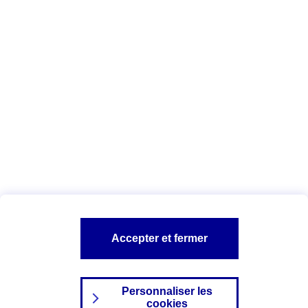
Vous êtes ici :
Complémentaire santé
Assurance des accidents de
la vie
Conseils Complémentaire santé
Assurance
garde petits enfants
A PROPOS D'AXA
TOUT L'UNIVERS PROTECTION DE LA FAMILLE
SITES AXA
Accepter et fermer
Personnaliser les
cookies