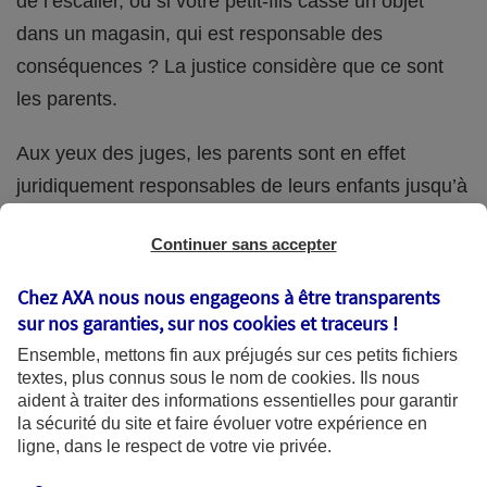
de l’escalier, ou si votre petit-fils casse un objet
dans un magasin, qui est responsable des
conséquences ? La justice considère que ce sont
les parents.
Aux yeux des juges, les parents sont en effet
juridiquement responsables de leurs enfants jusqu’à
la majorité (18 ans) de ces derniers. Et cette
Continuer sans accepter
responsabilité perdure même s’ils confient
ponctuellement la garde de leur enfant à un proche
Chez AXA nous nous engageons à être transparents
(grand-parent, oncle, cousin, ami, voisin, etc.).
sur nos garanties, sur nos
cookies et traceurs
!
Ensemble, mettons fin aux préjugés sur ces petits fichiers
textes, plus connus sous le nom de
cookies
. Ils nous
aident à traiter des informations essentielles pour garantir
Quelle assurance ?
la sécurité du site et faire évoluer votre expérience en
ligne, dans le respect de votre vie privée.
L'assurance habitation des parents et sa garantie