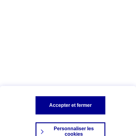
Vous êtes ici :
Complémentaire santé
Assurance des accidents de
la vie
Conseils Complémentaire santé
Assurance
garde petits enfants
A PROPOS D'AXA
TOUT L'UNIVERS PROTECTION DE LA FAMILLE
SITES AXA
Accepter et fermer
Personnaliser les
cookies