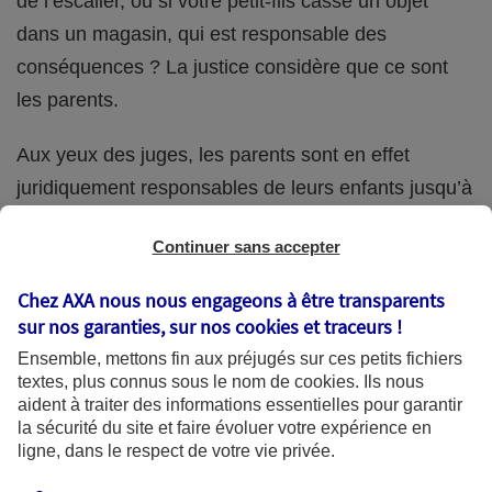
de l’escalier, ou si votre petit-fils casse un objet
dans un magasin, qui est responsable des
conséquences ? La justice considère que ce sont
les parents.
Aux yeux des juges, les parents sont en effet
juridiquement responsables de leurs enfants jusqu’à
la majorité (18 ans) de ces derniers. Et cette
Continuer sans accepter
responsabilité perdure même s’ils confient
ponctuellement la garde de leur enfant à un proche
Chez AXA nous nous engageons à être transparents
(grand-parent, oncle, cousin, ami, voisin, etc.).
sur nos garanties, sur nos
cookies et traceurs
!
Ensemble, mettons fin aux préjugés sur ces petits fichiers
textes, plus connus sous le nom de
cookies
. Ils nous
aident à traiter des informations essentielles pour garantir
Quelle assurance ?
la sécurité du site et faire évoluer votre expérience en
ligne, dans le respect de votre vie privée.
L'assurance habitation des parents et sa garantie