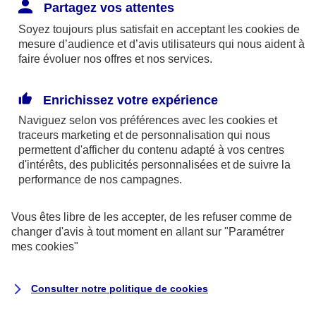
Responsabilité Civile. L'assureur indemnise la
Partagez vos attentes
réparation des dommages causés au tiers : frais
Soyez toujours plus satisfait en acceptant les
cookies
de
médicaux et réparations des dégâts matériels. Si c'est
mesure d’audience et d’avis utilisateurs qui nous aident à
un des petits-enfants qui se blesse tout seul, c'est
faire évoluer nos offres et nos services.
l'assurance protection Familiale (si souscrite) qui
interviendra au titre de la Garantie des Accidents de la
Enrichissez votre expérience
Vie.
Naviguez selon vos préférences avec les
cookies et
traceurs
marketing et de personnalisation qui nous
permettent d'afficher du contenu adapté à vos centres
d'intérêts, des publicités personnalisées et de suivre la
Situation n°2 : l’un de vos petits-enfants est
performance de nos campagnes.
blessé par quelqu’un
Vous êtes libre de les accepter, de les refuser comme de
Bien que vous culpabilisiez certainement de ce qui
changer d'avis à tout moment en allant sur
"Paramétrer
vient d’arriver, vous n’êtes pas responsable. Aux
mes
cookies
"
yeux de la justice, le responsable est la personne
ayant entrainé l’accident. A ce titre, cette personne
Consulter notre politique de
cookies
et son assureur devront s’acquitter des frais