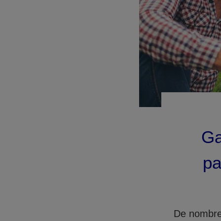
Ga
pa
De nombreu