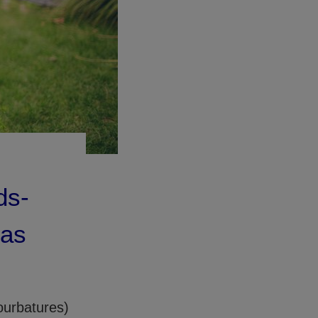
ds-
cas
ourbatures)