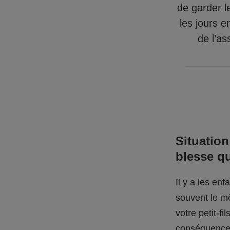
de garder l
les jours e
de l’as
Situation
blesse q
Il y a les en
souvent le mê
votre petit-f
conséquences