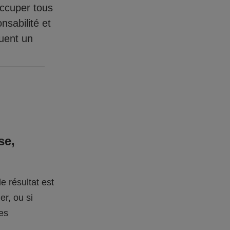
occuper tous
nsabilité et
quent un
se,
e résultat est
er, ou si
des