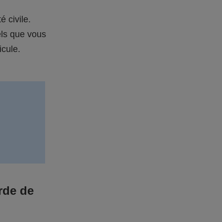
é civile.
els que vous
icule.
rde de