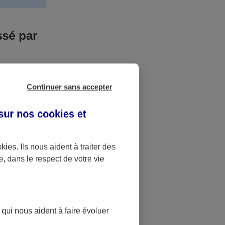
ssé par
us n’êtes pas
Continuer sans accepter
yant entrainé
r des frais
 sur nos
cookies et
accident dont
okies
. Ils nous aident à traiter des
e, dans le respect de votre vie
ique
pourra alors
 qui nous aident à faire évoluer