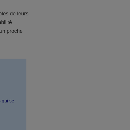
bles de leurs
bilité
 un proche
s qui se