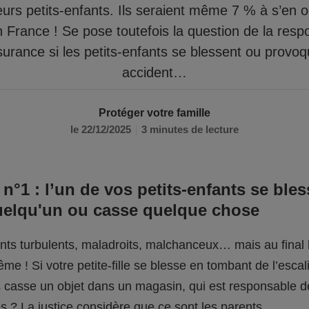
eurs petits-enfants. Ils seraient même 7 % à s’en 
n France ! Se pose toutefois la question de la respo
surance si les petits-enfants se blessent ou provo
accident…
Protéger votre famille
le 22/12/2025
3 minutes de lecture
 n°1 : l’un de vos petits-enfants se bles
uelqu'un ou casse quelque chose
fants turbulents, maladroits, malchanceux… mais au final l
me ! Si votre petite-fille se blesse en tombant de l’escali
ils casse un objet dans un magasin, qui est responsable 
 ? La justice considère que ce sont les parents.