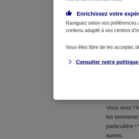
Quelle 
Enrichissez votre expé
Naviguez selon vos préférences 
La respons
contenu adapté à vos centres d'i
l’accident.
accidents d
Vous êtes libre de les accepter, 
Consulter notre politiqu
Situation
petits-en
Vous avez l’h
les emmener 
particulière
autres.