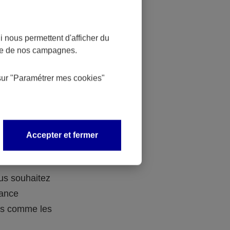
 nous permettent d'afficher du
nce de nos campagnes.
 des
sur
"Paramétrer mes
cookies
"
 avec vos
Accepter et fermer
ous souhaitez
rance
ers comme les