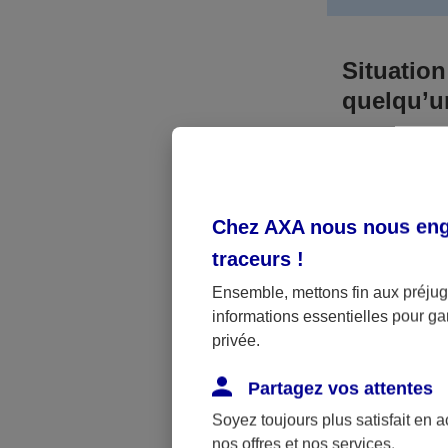
Situation
quelqu’
Bien que vous
responsable. 
l’accident. A
Chez AXA nous nous enga
médicaux et 
traceurs
!
Néanmoins, s
Ensemble, mettons fin aux préjugé
informations essentielles pour gar
a été victime 
privée.
(assurance sc
fonctionner.
Partagez vos attentes
Soyez toujours plus satisfait en 
nos offres et nos services.