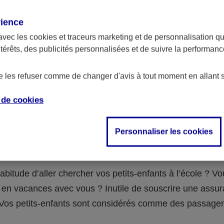
assurance ?
rience
avec les
cookies et traceurs
marketing et de personnalisation qui
abilité civile de la personne désignée comme responsable de
ntérêts, des publicités personnalisées et de suivre la performa
 Ou alors l’assurance spécifique (assurance scolaire ou garantie
e la vie) que vous auriez souscrite pour votre famille.
de les refuser comme de changer d'avis à tout moment en allant 
e de
cookies
 n°3 : vous avez un accident de voiture
Personnaliser les cookies
fants
abitude d’aller chercher vos petits-enfants à l’école ? V
en vacances avec vous ? Inutile de souscrire une assu
 ! Vos petits-enfants sont considérés comme des passag