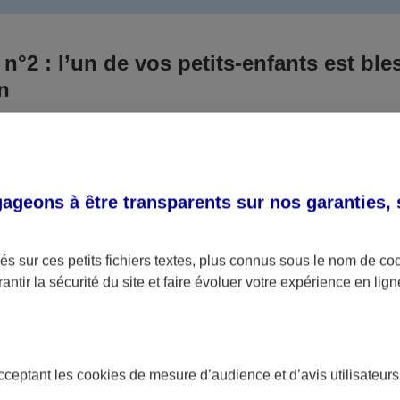
 n°2 : l’un de vos petits-enfants est ble
un
 culpabilisiez certainement de ce qui vient d’arriver, vo
Aux yeux de la justice, le responsable est la personne a
 ce titre, cette personne et son assureur devront s’acquitte
geons à être transparents sur nos garanties,
éventuelles indemnisations en guise de dommage.
i aucun responsable n’a été désigné ou retrouvé pour l’
s sur ces petits fichiers textes, plus connus sous le nom de
co
antir la sécurité du site et faire évoluer votre expérience en lign
votre petit-fils ou petite-fille, seule une assurance spécif
olaire ou garantie des accidents de la vie par exemple) 
acceptant les
cookies
de mesure d’audience et d’avis utilisateurs