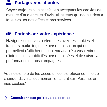
Responsabilité Civile. L'assureur indemnise la
Partagez vos attentes
réparation des dommages causés au tiers : frais
Soyez toujours plus satisfait en acceptant les
cookies
de
médicaux et réparations des dégâts matériels. Si c'est
mesure d’audience et d’avis utilisateurs qui nous aident à
un des petits-enfants qui se blesse tout seul, c'est
faire évoluer nos offres et nos services.
l'assurance protection Familiale (si souscrite) qui
interviendra au titre de la Garantie des Accidents de la
Enrichissez votre expérience
Vie.
Naviguez selon vos préférences avec les
cookies et
traceurs
marketing et de personnalisation qui nous
permettent d'afficher du contenu adapté à vos centres
d'intérêts, des publicités personnalisées et de suivre la
Situation n°2 : l’un de vos petits-enfants est
performance de nos campagnes.
blessé par quelqu’un
Vous êtes libre de les accepter, de les refuser comme de
Bien que vous culpabilisiez certainement de ce qui
changer d'avis à tout moment en allant sur
"Paramétrer
vient d’arriver, vous n’êtes pas responsable. Aux
mes
cookies
"
yeux de la justice, le responsable est la personne
ayant entrainé l’accident. A ce titre, cette personne
Consulter notre politique de
cookies
et son assureur devront s’acquitter des frais