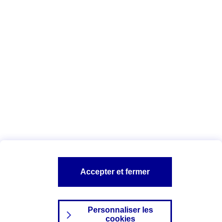
Vous êtes ici :
Complémentaire santé
Assurance des accidents de
la vie
Conseils Complémentaire santé
Assurance
garde petits enfants
A PROPOS D'AXA
TOUT L'UNIVERS PROTECTION DE LA FAMILLE
SITES AXA
Accepter et fermer
Personnaliser les
cookies