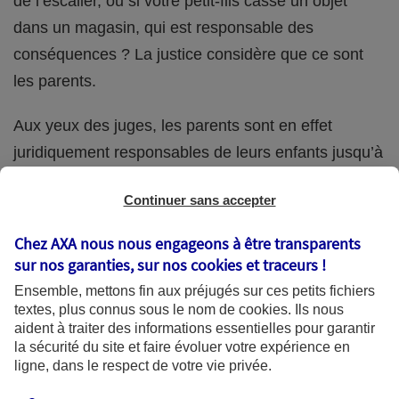
de l’escalier, ou si votre petit-fils casse un objet
dans un magasin, qui est responsable des
conséquences ? La justice considère que ce sont
les parents.
Aux yeux des juges, les parents sont en effet
juridiquement responsables de leurs enfants jusqu’à
la majorité (18 ans) de ces derniers. Et cette
Continuer sans accepter
responsabilité perdure même s’ils confient
ponctuellement la garde de leur enfant à un proche
Chez AXA nous nous engageons à être transparents
(grand-parent, oncle, cousin, ami, voisin, etc.).
sur nos garanties, sur nos
cookies et traceurs
!
Ensemble, mettons fin aux préjugés sur ces petits fichiers
textes, plus connus sous le nom de
cookies
. Ils nous
aident à traiter des informations essentielles pour garantir
Quelle assurance ?
la sécurité du site et faire évoluer votre expérience en
ligne, dans le respect de votre vie privée.
L'assurance habitation des parents et sa garantie