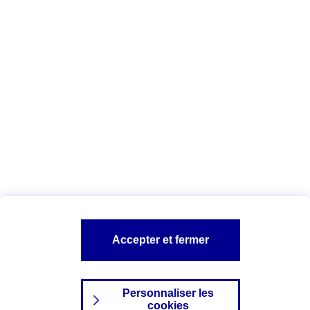
Vous êtes ici :
Complémentaire santé
Assurance des accidents de
la vie
Conseils Complémentaire santé
Assurance
garde petits enfants
A PROPOS D'AXA
TOUT L'UNIVERS PROTECTION DE LA FAMILLE
SITES AXA
Accepter et fermer
Personnaliser les
cookies