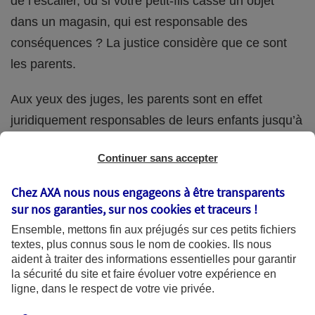
de l’escalier, ou si votre petit-fils casse un objet
dans un magasin, qui est responsable des
conséquences ? La justice considère que ce sont
les parents.
Aux yeux des juges, les parents sont en effet
juridiquement responsables de leurs enfants jusqu’à
la majorité (18 ans) de ces derniers. Et cette
Continuer sans accepter
responsabilité perdure même s’ils confient
ponctuellement la garde de leur enfant à un proche
Chez AXA nous nous engageons à être transparents
(grand-parent, oncle, cousin, ami, voisin, etc.).
sur nos garanties, sur nos
cookies et traceurs
!
Ensemble, mettons fin aux préjugés sur ces petits fichiers
textes, plus connus sous le nom de
cookies
. Ils nous
aident à traiter des informations essentielles pour garantir
Quelle assurance ?
la sécurité du site et faire évoluer votre expérience en
ligne, dans le respect de votre vie privée.
L'assurance habitation des parents et sa garantie