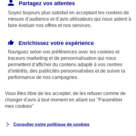
Responsabilité Civile. L'assureur indemnise la
Partagez vos attentes
réparation des dommages causés au tiers : frais
Soyez toujours plus satisfait en acceptant les
cookies
de
médicaux et réparations des dégâts matériels. Si c'est
mesure d’audience et d’avis utilisateurs qui nous aident à
un des petits-enfants qui se blesse tout seul, c'est
faire évoluer nos offres et nos services.
l'assurance protection Familiale (si souscrite) qui
interviendra au titre de la Garantie des Accidents de la
Enrichissez votre expérience
Vie.
Naviguez selon vos préférences avec les
cookies et
traceurs
marketing et de personnalisation qui nous
permettent d'afficher du contenu adapté à vos centres
d'intérêts, des publicités personnalisées et de suivre la
Situation n°2 : l’un de vos petits-enfants est
performance de nos campagnes.
blessé par quelqu’un
Vous êtes libre de les accepter, de les refuser comme de
Bien que vous culpabilisiez certainement de ce qui
changer d'avis à tout moment en allant sur
"Paramétrer
vient d’arriver, vous n’êtes pas responsable. Aux
mes
cookies
"
yeux de la justice, le responsable est la personne
ayant entrainé l’accident. A ce titre, cette personne
Consulter notre politique de
cookies
et son assureur devront s’acquitter des frais