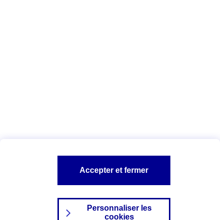
Vous êtes ici :
Complémentaire santé
Assurance des accidents de
la vie
Conseils Complémentaire santé
Assurance
garde petits enfants
A PROPOS D'AXA
TOUT L'UNIVERS PROTECTION DE LA FAMILLE
SITES AXA
Accepter et fermer
Personnaliser les
cookies