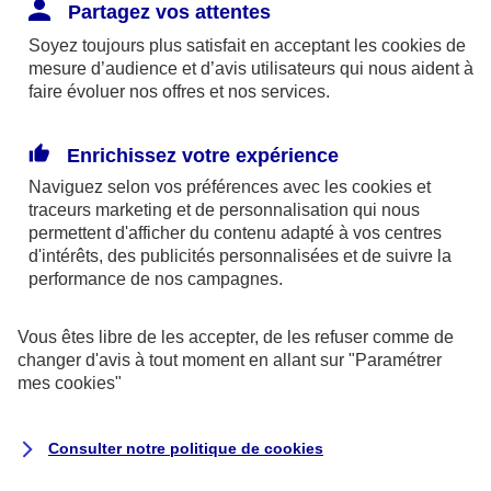
Responsabilité Civile. L'assureur indemnise la
Partagez vos attentes
réparation des dommages causés au tiers : frais
Soyez toujours plus satisfait en acceptant les
cookies
de
médicaux et réparations des dégâts matériels. Si c'est
mesure d’audience et d’avis utilisateurs qui nous aident à
un des petits-enfants qui se blesse tout seul, c'est
faire évoluer nos offres et nos services.
l'assurance protection Familiale (si souscrite) qui
interviendra au titre de la Garantie des Accidents de la
Enrichissez votre expérience
Vie.
Naviguez selon vos préférences avec les
cookies et
traceurs
marketing et de personnalisation qui nous
permettent d'afficher du contenu adapté à vos centres
d'intérêts, des publicités personnalisées et de suivre la
Situation n°2 : l’un de vos petits-enfants est
performance de nos campagnes.
blessé par quelqu’un
Vous êtes libre de les accepter, de les refuser comme de
Bien que vous culpabilisiez certainement de ce qui
changer d'avis à tout moment en allant sur
"Paramétrer
vient d’arriver, vous n’êtes pas responsable. Aux
mes
cookies
"
yeux de la justice, le responsable est la personne
ayant entrainé l’accident. A ce titre, cette personne
Consulter notre politique de
cookies
et son assureur devront s’acquitter des frais