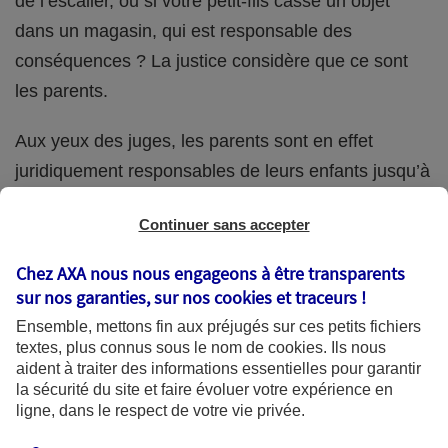
de l’escalier, ou si votre petit-fils casse un objet
dans un magasin, qui est responsable des
conséquences ? La justice considère que ce sont
les parents.
Aux yeux des juges, les parents sont en effet
juridiquement responsables de leurs enfants jusqu’à
la majorité (18 ans) de ces derniers. Et cette
Continuer sans accepter
responsabilité perdure même s’ils confient
ponctuellement la garde de leur enfant à un proche
Chez AXA nous nous engageons à être transparents
(grand-parent, oncle, cousin, ami, voisin, etc.).
sur nos garanties, sur nos
cookies et traceurs
!
Ensemble, mettons fin aux préjugés sur ces petits fichiers
textes, plus connus sous le nom de
cookies
. Ils nous
aident à traiter des informations essentielles pour garantir
Quelle assurance ?
la sécurité du site et faire évoluer votre expérience en
ligne, dans le respect de votre vie privée.
L'assurance habitation des parents et sa garantie