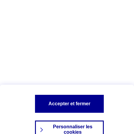
Vous êtes ici :
Complémentaire santé
Assurance des accidents de
la vie
Conseils Complémentaire santé
Assurance
garde petits enfants
A PROPOS D'AXA
TOUT L'UNIVERS PROTECTION DE LA FAMILLE
SITES AXA
Accepter et fermer
Personnaliser les
cookies