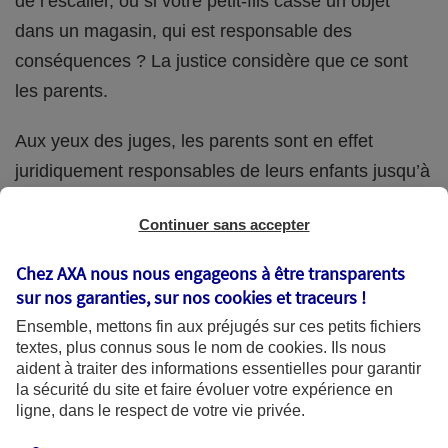
de l’escalier, ou si votre petit-fils casse un objet
dans un magasin, qui est responsable des
conséquences ? La justice considère que ce sont
les parents.
Aux yeux des juges, les parents sont en effet
juridiquement responsables de leurs enfants jusqu’à
la majorité (18 ans) de ces derniers. Et cette
Continuer sans accepter
responsabilité perdure même s’ils confient
ponctuellement la garde de leur enfant à un proche
Chez AXA nous nous engageons à être transparents
(grand-parent, oncle, cousin, ami, voisin, etc.).
sur nos garanties, sur nos
cookies et traceurs
!
Ensemble, mettons fin aux préjugés sur ces petits fichiers
textes, plus connus sous le nom de
cookies
. Ils nous
aident à traiter des informations essentielles pour garantir
Quelle assurance ?
la sécurité du site et faire évoluer votre expérience en
ligne, dans le respect de votre vie privée.
L'assurance habitation des parents et sa garantie