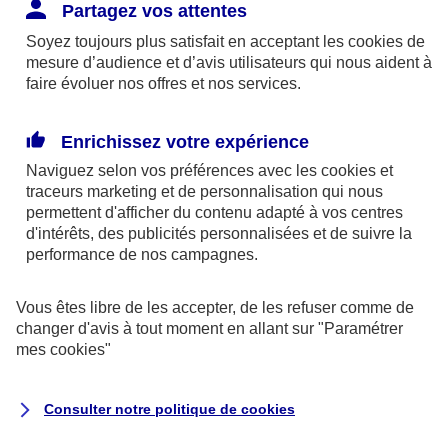
Responsabilité Civile. L'assureur indemnise la
Partagez vos attentes
réparation des dommages causés au tiers : frais
Soyez toujours plus satisfait en acceptant les
cookies
de
médicaux et réparations des dégâts matériels. Si c'est
mesure d’audience et d’avis utilisateurs qui nous aident à
un des petits-enfants qui se blesse tout seul, c'est
faire évoluer nos offres et nos services.
l'assurance protection Familiale (si souscrite) qui
interviendra au titre de la Garantie des Accidents de la
Enrichissez votre expérience
Vie.
Naviguez selon vos préférences avec les
cookies et
traceurs
marketing et de personnalisation qui nous
permettent d'afficher du contenu adapté à vos centres
d'intérêts, des publicités personnalisées et de suivre la
Situation n°2 : l’un de vos petits-enfants est
performance de nos campagnes.
blessé par quelqu’un
Vous êtes libre de les accepter, de les refuser comme de
Bien que vous culpabilisiez certainement de ce qui
changer d'avis à tout moment en allant sur
"Paramétrer
vient d’arriver, vous n’êtes pas responsable. Aux
mes
cookies
"
yeux de la justice, le responsable est la personne
ayant entrainé l’accident. A ce titre, cette personne
Consulter notre politique de
cookies
et son assureur devront s’acquitter des frais