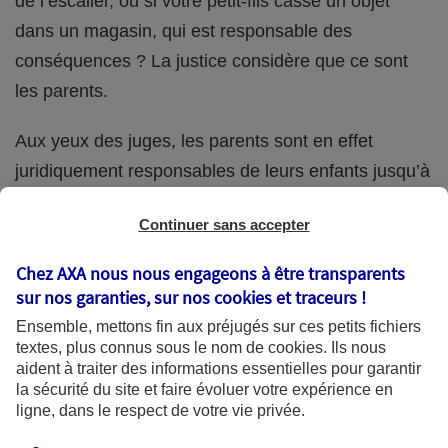
de l’escalier, ou si votre petit-fils casse un objet
dans un magasin, qui est responsable des
conséquences ? La justice considère que ce sont
les parents.
Aux yeux des juges, les parents sont en effet
juridiquement responsables de leurs enfants jusqu’à
la majorité (18 ans) de ces derniers. Et cette
Continuer sans accepter
responsabilité perdure même s’ils confient
ponctuellement la garde de leur enfant à un proche
Chez AXA nous nous engageons à être transparents
(grand-parent, oncle, cousin, ami, voisin, etc.).
sur nos garanties, sur nos
cookies et traceurs
!
Ensemble, mettons fin aux préjugés sur ces petits fichiers
textes, plus connus sous le nom de
cookies
. Ils nous
aident à traiter des informations essentielles pour garantir
Quelle assurance ?
la sécurité du site et faire évoluer votre expérience en
ligne, dans le respect de votre vie privée.
L'assurance habitation des parents et sa garantie