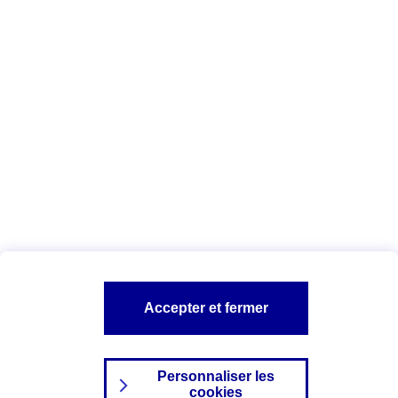
Vous êtes ici :
Complémentaire santé
Assurance des accidents de
la vie
Conseils Complémentaire santé
Assurance
garde petits enfants
A PROPOS D'AXA
TOUT L'UNIVERS PROTECTION DE LA FAMILLE
SITES AXA
Accepter et fermer
Personnaliser les
cookies