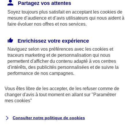
Responsabilité Civile. L'assureur indemnise la
Partagez vos attentes
réparation des dommages causés au tiers : frais
Soyez toujours plus satisfait en acceptant les
cookies
de
médicaux et réparations des dégâts matériels. Si c'est
mesure d’audience et d’avis utilisateurs qui nous aident à
un des petits-enfants qui se blesse tout seul, c'est
faire évoluer nos offres et nos services.
l'assurance protection Familiale (si souscrite) qui
interviendra au titre de la Garantie des Accidents de la
Enrichissez votre expérience
Vie.
Naviguez selon vos préférences avec les
cookies et
traceurs
marketing et de personnalisation qui nous
permettent d'afficher du contenu adapté à vos centres
d'intérêts, des publicités personnalisées et de suivre la
Situation n°2 : l’un de vos petits-enfants est
performance de nos campagnes.
blessé par quelqu’un
Vous êtes libre de les accepter, de les refuser comme de
Bien que vous culpabilisiez certainement de ce qui
changer d'avis à tout moment en allant sur
"Paramétrer
vient d’arriver, vous n’êtes pas responsable. Aux
mes
cookies
"
yeux de la justice, le responsable est la personne
ayant entrainé l’accident. A ce titre, cette personne
Consulter notre politique de
cookies
et son assureur devront s’acquitter des frais