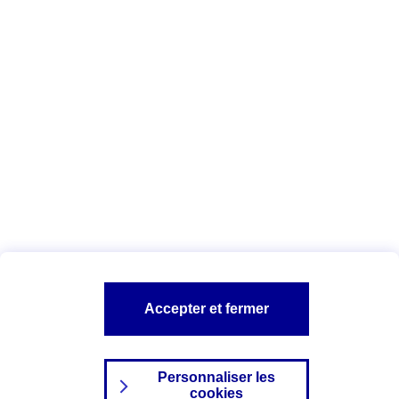
Vous êtes ici :
Complémentaire santé
Assurance des accidents de
la vie
Conseils Complémentaire santé
Assurance
garde petits enfants
A PROPOS D'AXA
TOUT L'UNIVERS PROTECTION DE LA FAMILLE
SITES AXA
Accepter et fermer
Personnaliser les
cookies