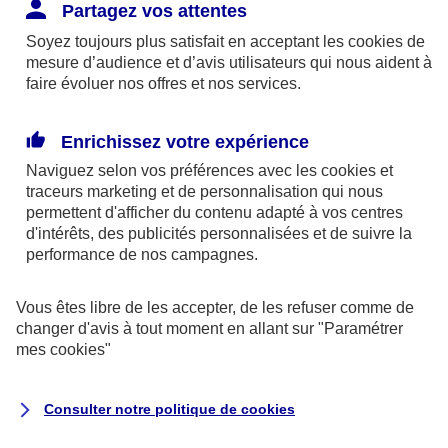
Responsabilité Civile. L'assureur indemnise la
Partagez vos attentes
réparation des dommages causés au tiers : frais
Soyez toujours plus satisfait en acceptant les
cookies
de
médicaux et réparations des dégâts matériels. Si c'est
mesure d’audience et d’avis utilisateurs qui nous aident à
un des petits-enfants qui se blesse tout seul, c'est
faire évoluer nos offres et nos services.
l'assurance protection Familiale (si souscrite) qui
interviendra au titre de la Garantie des Accidents de la
Enrichissez votre expérience
Vie.
Naviguez selon vos préférences avec les
cookies et
traceurs
marketing et de personnalisation qui nous
permettent d'afficher du contenu adapté à vos centres
d'intérêts, des publicités personnalisées et de suivre la
Situation n°2 : l’un de vos petits-enfants est
performance de nos campagnes.
blessé par quelqu’un
Vous êtes libre de les accepter, de les refuser comme de
Bien que vous culpabilisiez certainement de ce qui
changer d'avis à tout moment en allant sur
"Paramétrer
vient d’arriver, vous n’êtes pas responsable. Aux
mes
cookies
"
yeux de la justice, le responsable est la personne
ayant entrainé l’accident. A ce titre, cette personne
Consulter notre politique de
cookies
et son assureur devront s’acquitter des frais