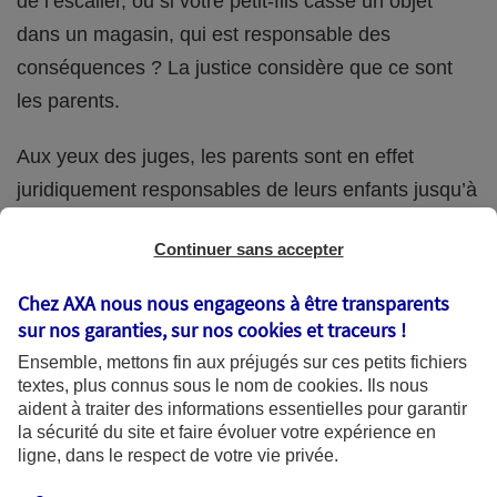
de l’escalier, ou si votre petit-fils casse un objet
dans un magasin, qui est responsable des
conséquences ? La justice considère que ce sont
les parents.
Aux yeux des juges, les parents sont en effet
juridiquement responsables de leurs enfants jusqu’à
la majorité (18 ans) de ces derniers. Et cette
Continuer sans accepter
responsabilité perdure même s’ils confient
ponctuellement la garde de leur enfant à un proche
Chez AXA nous nous engageons à être transparents
(grand-parent, oncle, cousin, ami, voisin, etc.).
sur nos garanties, sur nos
cookies et traceurs
!
Ensemble, mettons fin aux préjugés sur ces petits fichiers
textes, plus connus sous le nom de
cookies
. Ils nous
aident à traiter des informations essentielles pour garantir
Quelle assurance ?
la sécurité du site et faire évoluer votre expérience en
ligne, dans le respect de votre vie privée.
L'assurance habitation des parents et sa garantie