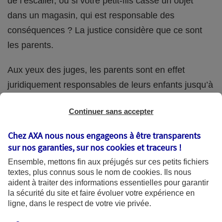
de l’escalier, ou si votre petit-fils casse un objet
dans un magasin, qui est responsable des
conséquences ? La justice considère que ce sont
les parents.
Aux yeux des juges, les parents sont en effet
juridiquement responsables de leurs enfants jusqu’à
la majorité (18 ans) de ces derniers. Et cette
Continuer sans accepter
responsabilité perdure même s’ils confient
ponctuellement la garde de leur enfant à un proche
Chez AXA nous nous engageons à être transparents
(grand-parent, oncle, cousin, ami, voisin, etc.).
sur nos garanties, sur nos
cookies et traceurs
!
Ensemble, mettons fin aux préjugés sur ces petits fichiers
textes, plus connus sous le nom de
cookies
. Ils nous
aident à traiter des informations essentielles pour garantir
Quelle assurance ?
la sécurité du site et faire évoluer votre expérience en
ligne, dans le respect de votre vie privée.
L'assurance habitation des parents et sa garantie