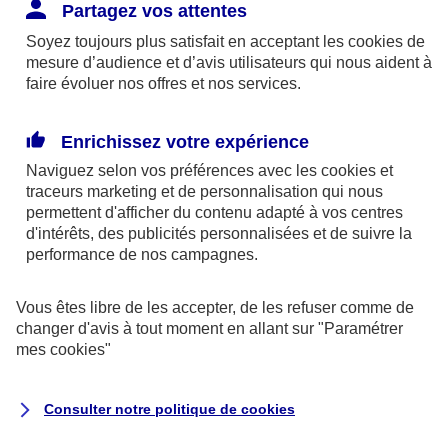
Responsabilité Civile. L'assureur indemnise la
Partagez vos attentes
réparation des dommages causés au tiers : frais
Soyez toujours plus satisfait en acceptant les
cookies
de
médicaux et réparations des dégâts matériels. Si c'est
mesure d’audience et d’avis utilisateurs qui nous aident à
un des petits-enfants qui se blesse tout seul, c'est
faire évoluer nos offres et nos services.
l'assurance protection Familiale (si souscrite) qui
interviendra au titre de la Garantie des Accidents de la
Enrichissez votre expérience
Vie.
Naviguez selon vos préférences avec les
cookies et
traceurs
marketing et de personnalisation qui nous
permettent d'afficher du contenu adapté à vos centres
d'intérêts, des publicités personnalisées et de suivre la
Situation n°2 : l’un de vos petits-enfants est
performance de nos campagnes.
blessé par quelqu’un
Vous êtes libre de les accepter, de les refuser comme de
Bien que vous culpabilisiez certainement de ce qui
changer d'avis à tout moment en allant sur
"Paramétrer
vient d’arriver, vous n’êtes pas responsable. Aux
mes
cookies
"
yeux de la justice, le responsable est la personne
ayant entrainé l’accident. A ce titre, cette personne
Consulter notre politique de
cookies
et son assureur devront s’acquitter des frais