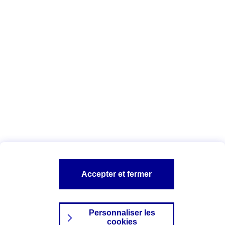
Vous êtes ici :
Complémentaire santé
Assurance des accidents de
la vie
Conseils Complémentaire santé
Assurance
garde petits enfants
A PROPOS D'AXA
TOUT L'UNIVERS PROTECTION DE LA FAMILLE
SITES AXA
Accepter et fermer
Personnaliser les
cookies