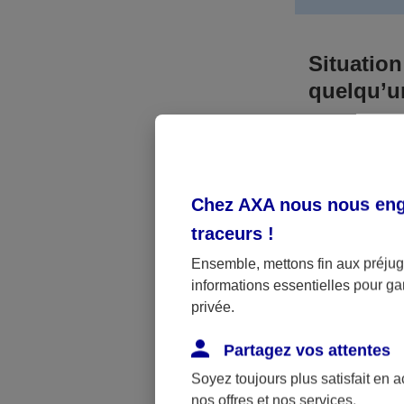
Situation
quelqu’
Bien que vous
responsable. 
l’accident. A
Chez AXA nous nous enga
médicaux et 
traceurs
!
Néanmoins, s
Ensemble, mettons fin aux préjugé
informations essentielles pour gar
a été victime 
privée.
(assurance sc
fonctionner.
Partagez vos attentes
Soyez toujours plus satisfait en 
nos offres et nos services.