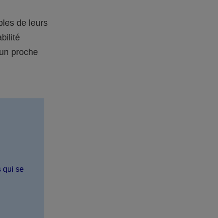
bles de leurs
bilité
 un proche
s qui se