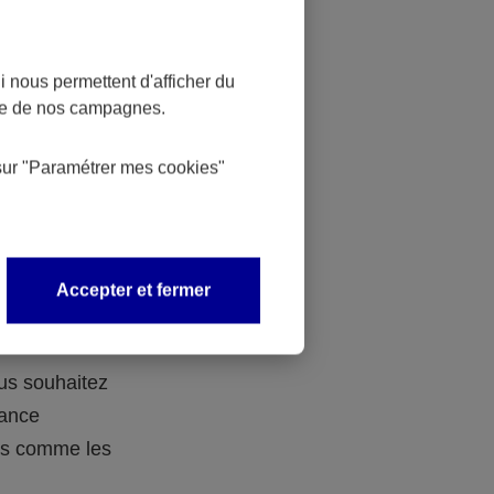
 nous permettent d'afficher du
nce de nos campagnes.
 des
sur
"Paramétrer mes
cookies
"
 avec vos
Accepter et fermer
ous souhaitez
rance
ers comme les