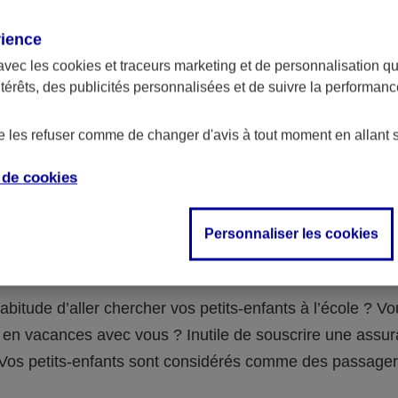
assurance ?
rience
avec les
cookies et traceurs
marketing et de personnalisation qui
abilité civile de la personne désignée comme responsable de
ntérêts, des publicités personnalisées et de suivre la performa
 Ou alors l’assurance spécifique (assurance scolaire ou garantie
e la vie) que vous auriez souscrite pour votre famille.
de les refuser comme de changer d'avis à tout moment en allant 
e de
cookies
 n°3 : vous avez un accident de voiture
Personnaliser les cookies
fants
abitude d’aller chercher vos petits-enfants à l’école ? V
en vacances avec vous ? Inutile de souscrire une assu
 ! Vos petits-enfants sont considérés comme des passag