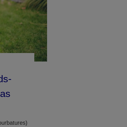
ds-
cas
ourbatures)