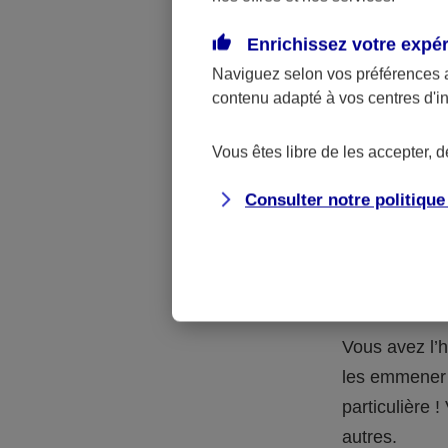
Quelle 
Enrichissez votre expé
Naviguez selon vos préférences 
La respons
contenu adapté à vos centres d'i
l’accident.
accidents d
Vous êtes libre de les accepter, 
Consulter notre politiqu
Situation
petits-en
Vous avez l’h
les emmener 
particulière
autres.