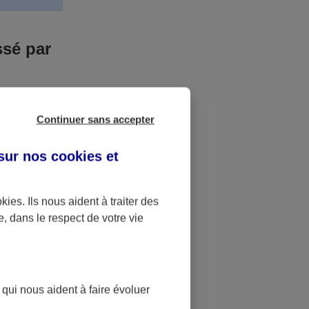
ssé par
us n’êtes pas
Continuer sans accepter
yant entrainé
r des frais
 sur nos
cookies et
accident dont
okies
. Ils nous aident à traiter des
e, dans le respect de votre vie
ique
pourra alors
 qui nous aident à faire évoluer