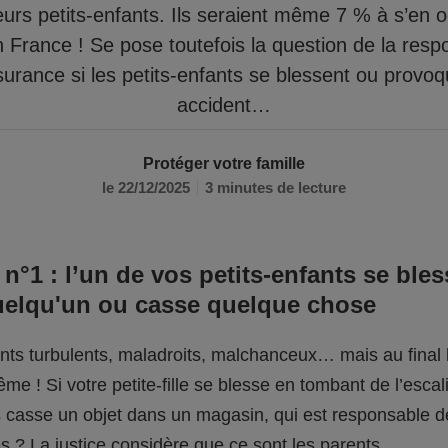
eurs petits-enfants. Ils seraient même 7 % à s’en 
n France ! Se pose toutefois la question de la respo
surance si les petits-enfants se blessent ou provo
accident…
Protéger votre famille
le 22/12/2025
3 minutes de lecture
 n°1 : l’un de vos petits-enfants se bles
uelqu'un ou casse quelque chose
fants turbulents, maladroits, malchanceux… mais au final l
me ! Si votre petite-fille se blesse en tombant de l’escali
ils casse un objet dans un magasin, qui est responsable 
 ? La justice considère que ce sont les parents.