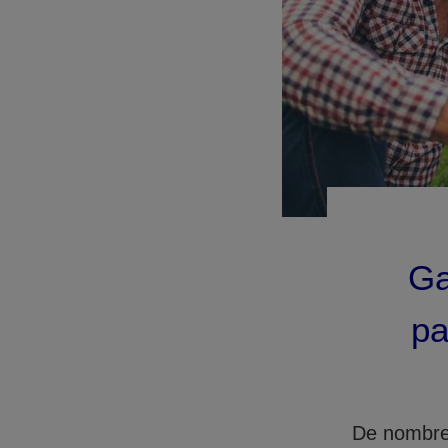
Ga
pa
De nombreu