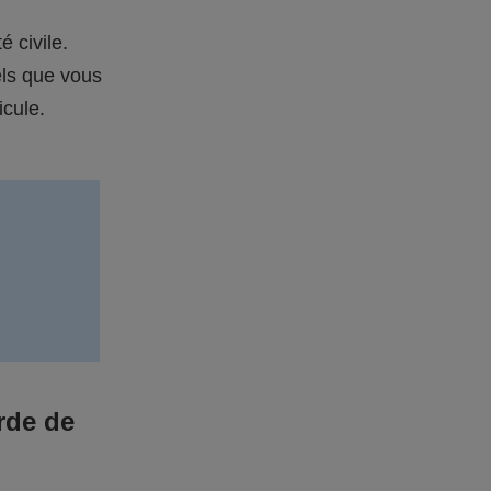
é civile.
els que vous
icule.
rde de