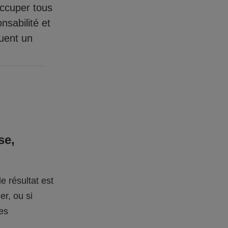
occuper tous
nsabilité et
quent un
se,
e résultat est
er, ou si
des