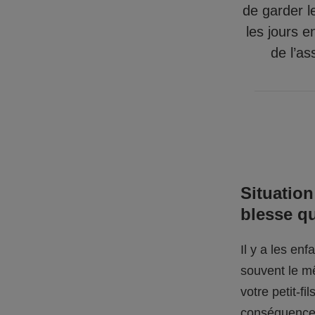
de garder l
les jours e
de l’as
Situation
blesse q
Il y a les en
souvent le mê
votre petit-f
conséquences