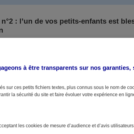
 n°2 : l’un de vos petits-enfants est ble
un
 culpabilisiez certainement de ce qui vient d’arriver, vo
Aux yeux de la justice, le responsable est la personne a
 ce titre, cette personne et son assureur devront s’acquitte
geons à être transparents sur nos garanties,
éventuelles indemnisations en guise de dommage.
i aucun responsable n’a été désigné ou retrouvé pour l’
s sur ces petits fichiers textes, plus connus sous le nom de
co
antir la sécurité du site et faire évoluer votre expérience en lign
votre petit-fils ou petite-fille, seule une assurance spécif
olaire ou garantie des accidents de la vie par exemple) 
acceptant les
cookies
de mesure d’audience et d’avis utilisateurs