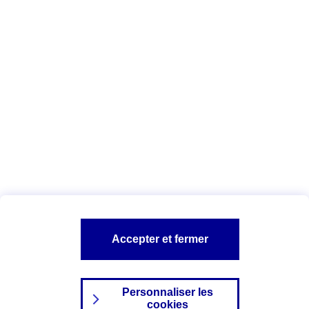
Vous êtes ici :
Complémentaire santé
Assurance des accidents de
la vie
Conseils Complémentaire santé
Assurance
garde petits enfants
A PROPOS D'AXA
TOUT L'UNIVERS PROTECTION DE LA FAMILLE
SITES AXA
Accepter et fermer
Personnaliser les
cookies