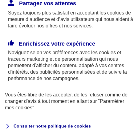
Responsabilité Civile. L'assureur indemnise la
Partagez vos attentes
réparation des dommages causés au tiers : frais
Soyez toujours plus satisfait en acceptant les
cookies
de
médicaux et réparations des dégâts matériels. Si c'est
mesure d’audience et d’avis utilisateurs qui nous aident à
un des petits-enfants qui se blesse tout seul, c'est
faire évoluer nos offres et nos services.
l'assurance protection Familiale (si souscrite) qui
interviendra au titre de la Garantie des Accidents de la
Enrichissez votre expérience
Vie.
Naviguez selon vos préférences avec les
cookies et
traceurs
marketing et de personnalisation qui nous
permettent d'afficher du contenu adapté à vos centres
d'intérêts, des publicités personnalisées et de suivre la
Situation n°2 : l’un de vos petits-enfants est
performance de nos campagnes.
blessé par quelqu’un
Vous êtes libre de les accepter, de les refuser comme de
Bien que vous culpabilisiez certainement de ce qui
changer d'avis à tout moment en allant sur
"Paramétrer
vient d’arriver, vous n’êtes pas responsable. Aux
mes
cookies
"
yeux de la justice, le responsable est la personne
ayant entrainé l’accident. A ce titre, cette personne
Consulter notre politique de
cookies
et son assureur devront s’acquitter des frais