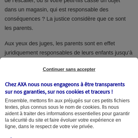
de l’escalier, ou si votre petit-fils casse un objet
dans un magasin, qui est responsable des
conséquences ? La justice considère que ce sont
les parents.
Aux yeux des juges, les parents sont en effet
juridiquement responsables de leurs enfants jusqu’à
la majorité (18 ans) de ces derniers. Et cette
Continuer sans accepter
responsabilité perdure même s’ils confient
ponctuellement la garde de leur enfant à un proche
Chez AXA nous nous engageons à être transparents
(grand-parent, oncle, cousin, ami, voisin, etc.).
sur nos garanties, sur nos
cookies et traceurs
!
Ensemble, mettons fin aux préjugés sur ces petits fichiers
textes, plus connus sous le nom de
cookies
. Ils nous
aident à traiter des informations essentielles pour garantir
Quelle assurance ?
la sécurité du site et faire évoluer votre expérience en
ligne, dans le respect de votre vie privée.
L'assurance habitation des parents et sa garantie