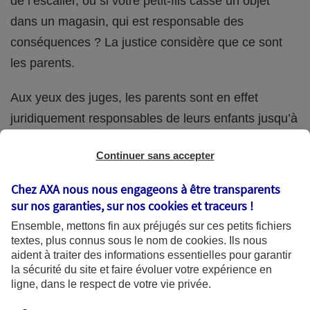
de l’escalier, ou si votre petit-fils casse un objet
dans un magasin, qui est responsable des
conséquences ? La justice considère que ce sont
les parents.
Aux yeux des juges, les parents sont en effet
juridiquement responsables de leurs enfants jusqu’à
la majorité (18 ans) de ces derniers. Et cette
Continuer sans accepter
responsabilité perdure même s’ils confient
ponctuellement la garde de leur enfant à un proche
Chez AXA nous nous engageons à être transparents
(grand-parent, oncle, cousin, ami, voisin, etc.).
sur nos garanties, sur nos
cookies et traceurs
!
Ensemble, mettons fin aux préjugés sur ces petits fichiers
textes, plus connus sous le nom de
cookies
. Ils nous
aident à traiter des informations essentielles pour garantir
Quelle assurance ?
la sécurité du site et faire évoluer votre expérience en
ligne, dans le respect de votre vie privée.
L'assurance habitation des parents et sa garantie