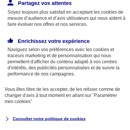
Responsabilité Civile. L'assureur indemnise la
Partagez vos attentes
réparation des dommages causés au tiers : frais
Soyez toujours plus satisfait en acceptant les
cookies
de
médicaux et réparations des dégâts matériels. Si c'est
mesure d’audience et d’avis utilisateurs qui nous aident à
un des petits-enfants qui se blesse tout seul, c'est
faire évoluer nos offres et nos services.
l'assurance protection Familiale (si souscrite) qui
interviendra au titre de la Garantie des Accidents de la
Enrichissez votre expérience
Vie.
Naviguez selon vos préférences avec les
cookies et
traceurs
marketing et de personnalisation qui nous
permettent d'afficher du contenu adapté à vos centres
d'intérêts, des publicités personnalisées et de suivre la
Situation n°2 : l’un de vos petits-enfants est
performance de nos campagnes.
blessé par quelqu’un
Vous êtes libre de les accepter, de les refuser comme de
Bien que vous culpabilisiez certainement de ce qui
changer d'avis à tout moment en allant sur
"Paramétrer
vient d’arriver, vous n’êtes pas responsable. Aux
mes
cookies
"
yeux de la justice, le responsable est la personne
ayant entrainé l’accident. A ce titre, cette personne
Consulter notre politique de
cookies
et son assureur devront s’acquitter des frais