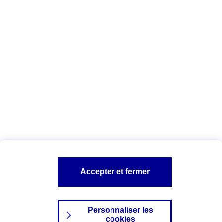
Vous êtes ici :
Complémentaire santé
Assurance des accidents de
la vie
Conseils Complémentaire santé
Assurance
garde petits enfants
A PROPOS D'AXA
TOUT L'UNIVERS PROTECTION DE LA FAMILLE
SITES AXA
Accepter et fermer
Personnaliser les
cookies