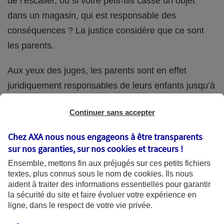
de l’escalier, ou si votre petit-fils casse un objet
dans un magasin, qui est responsable des
conséquences ? La justice considère que ce sont
les parents.
Aux yeux des juges, les parents sont en effet
juridiquement responsables de leurs enfants jusqu’à
la majorité (18 ans) de ces derniers. Et cette
Continuer sans accepter
responsabilité perdure même s’ils confient
ponctuellement la garde de leur enfant à un proche
Chez AXA nous nous engageons à être transparents
(grand-parent, oncle, cousin, ami, voisin, etc.).
sur nos garanties, sur nos
cookies et traceurs
!
Ensemble, mettons fin aux préjugés sur ces petits fichiers
textes, plus connus sous le nom de
cookies
. Ils nous
aident à traiter des informations essentielles pour garantir
Quelle assurance ?
la sécurité du site et faire évoluer votre expérience en
ligne, dans le respect de votre vie privée.
L'assurance habitation des parents et sa garantie