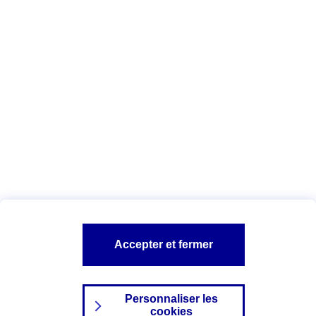
Vous êtes ici :
Complémentaire santé
Assurance des accidents de
la vie
Conseils Complémentaire santé
Assurance
garde petits enfants
A PROPOS D'AXA
TOUT L'UNIVERS PROTECTION DE LA FAMILLE
SITES AXA
Accepter et fermer
Personnaliser les
cookies