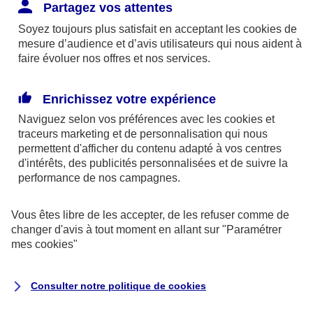
Responsabilité Civile. L'assureur indemnise la
Partagez vos attentes
réparation des dommages causés au tiers : frais
Soyez toujours plus satisfait en acceptant les
cookies
de
médicaux et réparations des dégâts matériels. Si c'est
mesure d’audience et d’avis utilisateurs qui nous aident à
un des petits-enfants qui se blesse tout seul, c'est
faire évoluer nos offres et nos services.
l'assurance protection Familiale (si souscrite) qui
interviendra au titre de la Garantie des Accidents de la
Enrichissez votre expérience
Vie.
Naviguez selon vos préférences avec les
cookies et
traceurs
marketing et de personnalisation qui nous
permettent d'afficher du contenu adapté à vos centres
d'intérêts, des publicités personnalisées et de suivre la
Situation n°2 : l’un de vos petits-enfants est
performance de nos campagnes.
blessé par quelqu’un
Vous êtes libre de les accepter, de les refuser comme de
Bien que vous culpabilisiez certainement de ce qui
changer d'avis à tout moment en allant sur
"Paramétrer
vient d’arriver, vous n’êtes pas responsable. Aux
mes
cookies
"
yeux de la justice, le responsable est la personne
ayant entrainé l’accident. A ce titre, cette personne
Consulter notre politique de
cookies
et son assureur devront s’acquitter des frais