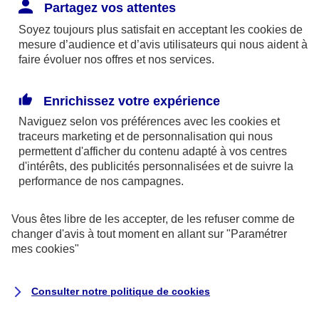
Responsabilité Civile. L'assureur indemnise la
Partagez vos attentes
réparation des dommages causés au tiers : frais
Soyez toujours plus satisfait en acceptant les
cookies
de
médicaux et réparations des dégâts matériels. Si c'est
mesure d’audience et d’avis utilisateurs qui nous aident à
un des petits-enfants qui se blesse tout seul, c'est
faire évoluer nos offres et nos services.
l'assurance protection Familiale (si souscrite) qui
interviendra au titre de la Garantie des Accidents de la
Enrichissez votre expérience
Vie.
Naviguez selon vos préférences avec les
cookies et
traceurs
marketing et de personnalisation qui nous
permettent d'afficher du contenu adapté à vos centres
d'intérêts, des publicités personnalisées et de suivre la
Situation n°2 : l’un de vos petits-enfants est
performance de nos campagnes.
blessé par quelqu’un
Vous êtes libre de les accepter, de les refuser comme de
Bien que vous culpabilisiez certainement de ce qui
changer d'avis à tout moment en allant sur
"Paramétrer
vient d’arriver, vous n’êtes pas responsable. Aux
mes
cookies
"
yeux de la justice, le responsable est la personne
ayant entrainé l’accident. A ce titre, cette personne
Consulter notre politique de
cookies
et son assureur devront s’acquitter des frais