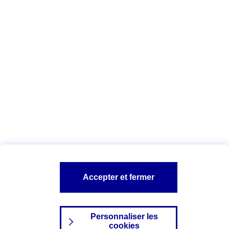
Vous êtes ici :
Complémentaire santé
Assurance des accidents de
la vie
Conseils Complémentaire santé
Assurance
garde petits enfants
A PROPOS D'AXA
TOUT L'UNIVERS PROTECTION DE LA FAMILLE
SITES AXA
Accepter et fermer
Personnaliser les
cookies