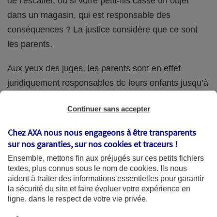
de l’escalier, ou si votre petit-fils casse un objet
dans un magasin, qui est responsable des
conséquences ? La justice considère que ce sont
les parents.
Aux yeux des juges, les parents sont en effet
juridiquement responsables de leurs enfants jusqu’à
la majorité (18 ans) de ces derniers. Et cette
Continuer sans accepter
responsabilité perdure même s’ils confient
ponctuellement la garde de leur enfant à un proche
Chez AXA nous nous engageons à être transparents
(grand-parent, oncle, cousin, ami, voisin, etc.).
sur nos garanties, sur nos
cookies et traceurs
!
Ensemble, mettons fin aux préjugés sur ces petits fichiers
textes, plus connus sous le nom de
cookies
. Ils nous
aident à traiter des informations essentielles pour garantir
Quelle assurance ?
la sécurité du site et faire évoluer votre expérience en
ligne, dans le respect de votre vie privée.
L'assurance habitation des parents et sa garantie