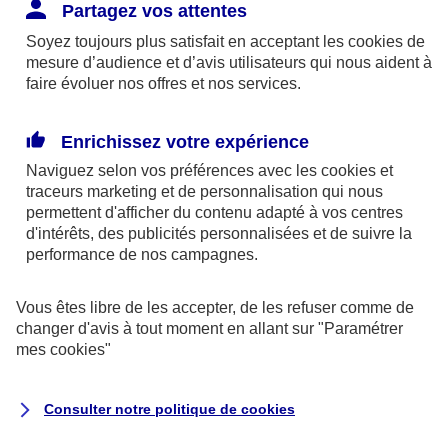
Responsabilité Civile. L'assureur indemnise la
Partagez vos attentes
réparation des dommages causés au tiers : frais
Soyez toujours plus satisfait en acceptant les
cookies
de
médicaux et réparations des dégâts matériels. Si c'est
mesure d’audience et d’avis utilisateurs qui nous aident à
un des petits-enfants qui se blesse tout seul, c'est
faire évoluer nos offres et nos services.
l'assurance protection Familiale (si souscrite) qui
interviendra au titre de la Garantie des Accidents de la
Enrichissez votre expérience
Vie.
Naviguez selon vos préférences avec les
cookies et
traceurs
marketing et de personnalisation qui nous
permettent d'afficher du contenu adapté à vos centres
d'intérêts, des publicités personnalisées et de suivre la
Situation n°2 : l’un de vos petits-enfants est
performance de nos campagnes.
blessé par quelqu’un
Vous êtes libre de les accepter, de les refuser comme de
Bien que vous culpabilisiez certainement de ce qui
changer d'avis à tout moment en allant sur
"Paramétrer
vient d’arriver, vous n’êtes pas responsable. Aux
mes
cookies
"
yeux de la justice, le responsable est la personne
ayant entrainé l’accident. A ce titre, cette personne
Consulter notre politique de
cookies
et son assureur devront s’acquitter des frais