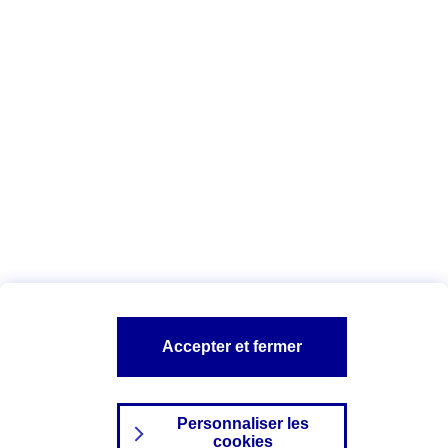
Vous êtes ici :
Complémentaire santé
Assurance des accidents de
la vie
Conseils Complémentaire santé
Assurance
garde petits enfants
A PROPOS D'AXA
TOUT L'UNIVERS PROTECTION DE LA FAMILLE
SITES AXA
Accepter et fermer
Personnaliser les
cookies