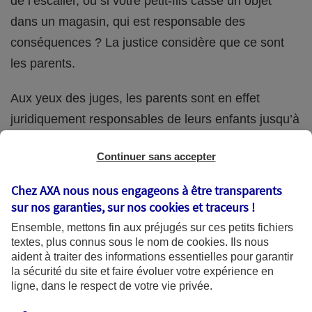
de l’escalier, ou si votre petit-fils casse un objet
dans un magasin, qui est responsable des
conséquences ? La justice considère que ce sont
les parents.
Aux yeux des juges, les parents sont en effet
juridiquement responsables de leurs enfants jusqu’à
la majorité (18 ans) de ces derniers. Et cette
Continuer sans accepter
responsabilité perdure même s’ils confient
ponctuellement la garde de leur enfant à un proche
Chez AXA nous nous engageons à être transparents
(grand-parent, oncle, cousin, ami, voisin, etc.).
sur nos garanties, sur nos
cookies et traceurs
!
Ensemble, mettons fin aux préjugés sur ces petits fichiers
textes, plus connus sous le nom de
cookies
. Ils nous
aident à traiter des informations essentielles pour garantir
Quelle assurance ?
la sécurité du site et faire évoluer votre expérience en
ligne, dans le respect de votre vie privée.
L'assurance habitation des parents et sa garantie