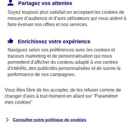
Responsabilité Civile. L'assureur indemnise la
Partagez vos attentes
réparation des dommages causés au tiers : frais
Soyez toujours plus satisfait en acceptant les
cookies
de
médicaux et réparations des dégâts matériels. Si c'est
mesure d’audience et d’avis utilisateurs qui nous aident à
un des petits-enfants qui se blesse tout seul, c'est
faire évoluer nos offres et nos services.
l'assurance protection Familiale (si souscrite) qui
interviendra au titre de la Garantie des Accidents de la
Enrichissez votre expérience
Vie.
Naviguez selon vos préférences avec les
cookies et
traceurs
marketing et de personnalisation qui nous
permettent d'afficher du contenu adapté à vos centres
d'intérêts, des publicités personnalisées et de suivre la
Situation n°2 : l’un de vos petits-enfants est
performance de nos campagnes.
blessé par quelqu’un
Vous êtes libre de les accepter, de les refuser comme de
Bien que vous culpabilisiez certainement de ce qui
changer d'avis à tout moment en allant sur
"Paramétrer
vient d’arriver, vous n’êtes pas responsable. Aux
mes
cookies
"
yeux de la justice, le responsable est la personne
ayant entrainé l’accident. A ce titre, cette personne
Consulter notre politique de
cookies
et son assureur devront s’acquitter des frais