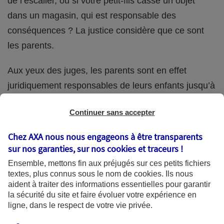
de l’escalier, ou si votre petit-fils casse un objet
dans un magasin, qui est responsable des
conséquences ? La justice considère que ce sont
les parents.
Aux yeux des juges, les parents sont en effet
juridiquement responsables de leurs enfants jusqu’à
la majorité (18 ans) de ces derniers. Et cette
Continuer sans accepter
responsabilité perdure même s’ils confient
ponctuellement la garde de leur enfant à un proche
Chez AXA nous nous engageons à être transparents
(grand-parent, oncle, cousin, ami, voisin, etc.).
sur nos garanties, sur nos
cookies et traceurs
!
Ensemble, mettons fin aux préjugés sur ces petits fichiers
textes, plus connus sous le nom de
cookies
. Ils nous
aident à traiter des informations essentielles pour garantir
Quelle assurance ?
la sécurité du site et faire évoluer votre expérience en
ligne, dans le respect de votre vie privée.
L'assurance habitation des parents et sa garantie