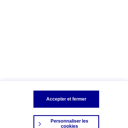
Vous êtes ici :
Complémentaire santé
Assurance des accidents de
la vie
Conseils Complémentaire santé
Assurance
garde petits enfants
A PROPOS D'AXA
TOUT L'UNIVERS PROTECTION DE LA FAMILLE
SITES AXA
Accepter et fermer
Personnaliser les
cookies