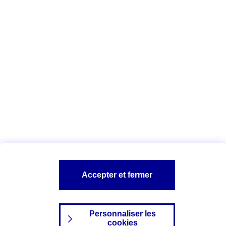
Vous êtes ici :
Complémentaire santé
Assurance des accidents de
la vie
Conseils Complémentaire santé
Assurance
garde petits enfants
A PROPOS D'AXA
TOUT L'UNIVERS PROTECTION DE LA FAMILLE
SITES AXA
Accepter et fermer
Personnaliser les
cookies