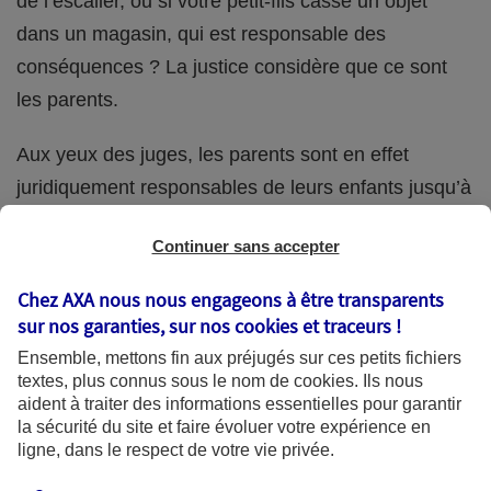
de l’escalier, ou si votre petit-fils casse un objet
dans un magasin, qui est responsable des
conséquences ? La justice considère que ce sont
les parents.
Aux yeux des juges, les parents sont en effet
juridiquement responsables de leurs enfants jusqu’à
la majorité (18 ans) de ces derniers. Et cette
Continuer sans accepter
responsabilité perdure même s’ils confient
ponctuellement la garde de leur enfant à un proche
Chez AXA nous nous engageons à être transparents
(grand-parent, oncle, cousin, ami, voisin, etc.).
sur nos garanties, sur nos
cookies et traceurs
!
Ensemble, mettons fin aux préjugés sur ces petits fichiers
textes, plus connus sous le nom de
cookies
. Ils nous
aident à traiter des informations essentielles pour garantir
Quelle assurance ?
la sécurité du site et faire évoluer votre expérience en
ligne, dans le respect de votre vie privée.
L'assurance habitation des parents et sa garantie