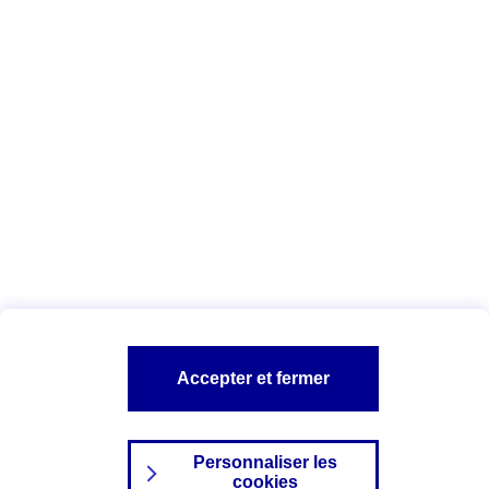
Vous êtes ici :
Complémentaire santé
Assurance des accidents de
la vie
Conseils Complémentaire santé
Assurance
garde petits enfants
A PROPOS D'AXA
TOUT L'UNIVERS PROTECTION DE LA FAMILLE
SITES AXA
Accepter et fermer
Personnaliser les
cookies