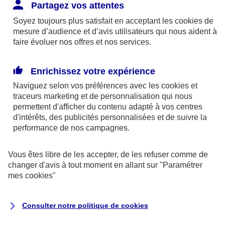
Responsabilité Civile. L'assureur indemnise la
Partagez vos attentes
réparation des dommages causés au tiers : frais
Soyez toujours plus satisfait en acceptant les
cookies
de
médicaux et réparations des dégâts matériels. Si c'est
mesure d’audience et d’avis utilisateurs qui nous aident à
un des petits-enfants qui se blesse tout seul, c'est
faire évoluer nos offres et nos services.
l'assurance protection Familiale (si souscrite) qui
interviendra au titre de la Garantie des Accidents de la
Enrichissez votre expérience
Vie.
Naviguez selon vos préférences avec les
cookies et
traceurs
marketing et de personnalisation qui nous
permettent d'afficher du contenu adapté à vos centres
d'intérêts, des publicités personnalisées et de suivre la
Situation n°2 : l’un de vos petits-enfants est
performance de nos campagnes.
blessé par quelqu’un
Vous êtes libre de les accepter, de les refuser comme de
Bien que vous culpabilisiez certainement de ce qui
changer d'avis à tout moment en allant sur
"Paramétrer
vient d’arriver, vous n’êtes pas responsable. Aux
mes
cookies
"
yeux de la justice, le responsable est la personne
ayant entrainé l’accident. A ce titre, cette personne
Consulter notre politique de
cookies
et son assureur devront s’acquitter des frais