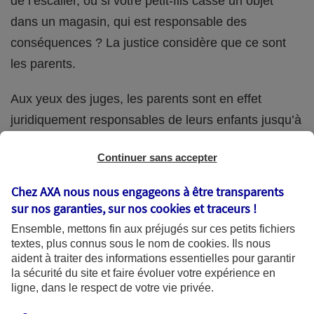
de l’escalier, ou si votre petit-fils casse un objet
dans un magasin, qui est responsable des
conséquences ? La justice considère que ce sont
les parents.
Aux yeux des juges, les parents sont en effet
juridiquement responsables de leurs enfants jusqu’à
la majorité (18 ans) de ces derniers. Et cette
Continuer sans accepter
responsabilité perdure même s’ils confient
ponctuellement la garde de leur enfant à un proche
Chez AXA nous nous engageons à être transparents
(grand-parent, oncle, cousin, ami, voisin, etc.).
sur nos garanties, sur nos
cookies et traceurs
!
Ensemble, mettons fin aux préjugés sur ces petits fichiers
textes, plus connus sous le nom de
cookies
. Ils nous
aident à traiter des informations essentielles pour garantir
Quelle assurance ?
la sécurité du site et faire évoluer votre expérience en
ligne, dans le respect de votre vie privée.
L'assurance habitation des parents et sa garantie