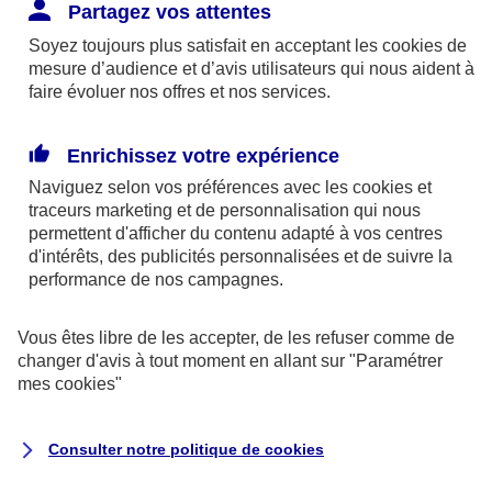
Responsabilité Civile. L'assureur indemnise la
Partagez vos attentes
réparation des dommages causés au tiers : frais
Soyez toujours plus satisfait en acceptant les
cookies
de
médicaux et réparations des dégâts matériels. Si c'est
mesure d’audience et d’avis utilisateurs qui nous aident à
un des petits-enfants qui se blesse tout seul, c'est
faire évoluer nos offres et nos services.
l'assurance protection Familiale (si souscrite) qui
interviendra au titre de la Garantie des Accidents de la
Enrichissez votre expérience
Vie.
Naviguez selon vos préférences avec les
cookies et
traceurs
marketing et de personnalisation qui nous
permettent d'afficher du contenu adapté à vos centres
d'intérêts, des publicités personnalisées et de suivre la
Situation n°2 : l’un de vos petits-enfants est
performance de nos campagnes.
blessé par quelqu’un
Vous êtes libre de les accepter, de les refuser comme de
Bien que vous culpabilisiez certainement de ce qui
changer d'avis à tout moment en allant sur
"Paramétrer
vient d’arriver, vous n’êtes pas responsable. Aux
mes
cookies
"
yeux de la justice, le responsable est la personne
ayant entrainé l’accident. A ce titre, cette personne
Consulter notre politique de
cookies
et son assureur devront s’acquitter des frais