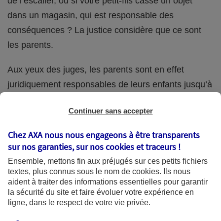
de l’escalier, ou si votre petit-fils casse un objet
dans un magasin, qui est responsable des
conséquences ? La justice considère que ce sont
les parents.
Aux yeux des juges, les parents sont en effet
juridiquement responsables de leurs enfants jusqu’à
la majorité (18 ans) de ces derniers. Et cette
Continuer sans accepter
responsabilité perdure même s’ils confient
ponctuellement la garde de leur enfant à un proche
Chez AXA nous nous engageons à être transparents
(grand-parent, oncle, cousin, ami, voisin, etc.).
sur nos garanties, sur nos
cookies et traceurs
!
Ensemble, mettons fin aux préjugés sur ces petits fichiers
textes, plus connus sous le nom de
cookies
. Ils nous
aident à traiter des informations essentielles pour garantir
Quelle assurance ?
la sécurité du site et faire évoluer votre expérience en
ligne, dans le respect de votre vie privée.
L'assurance habitation des parents et sa garantie