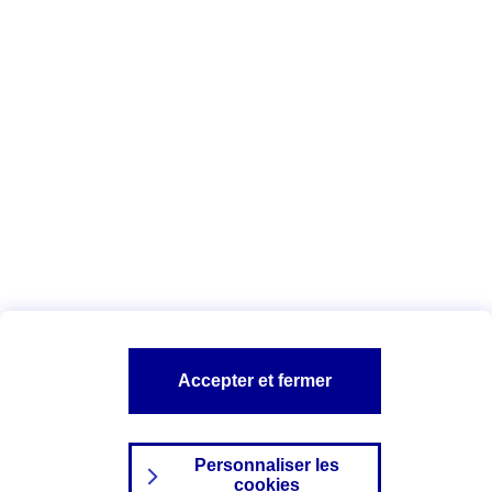
Vous êtes ici :
Complémentaire santé
Assurance des accidents de
la vie
Conseils Complémentaire santé
Assurance
garde petits enfants
A PROPOS D'AXA
TOUT L'UNIVERS PROTECTION DE LA FAMILLE
SITES AXA
Accepter et fermer
Personnaliser les
cookies