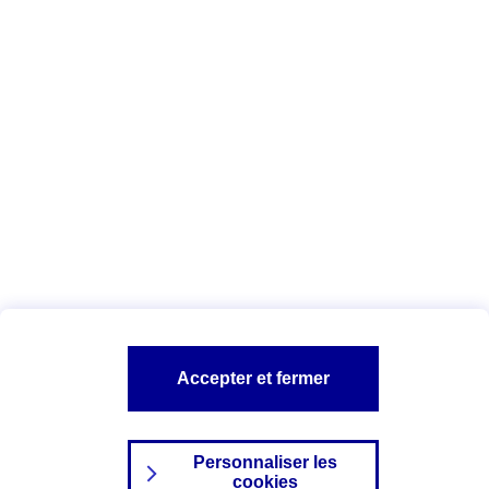
Vous êtes ici :
Complémentaire santé
Assurance des accidents de
la vie
Conseils Complémentaire santé
Assurance
garde petits enfants
A PROPOS D'AXA
TOUT L'UNIVERS PROTECTION DE LA FAMILLE
SITES AXA
Accepter et fermer
Personnaliser les
cookies