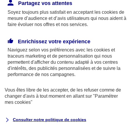
Responsabilité Civile. L'assureur indemnise la
Partagez vos attentes
réparation des dommages causés au tiers : frais
Soyez toujours plus satisfait en acceptant les
cookies
de
médicaux et réparations des dégâts matériels. Si c'est
mesure d’audience et d’avis utilisateurs qui nous aident à
un des petits-enfants qui se blesse tout seul, c'est
faire évoluer nos offres et nos services.
l'assurance protection Familiale (si souscrite) qui
interviendra au titre de la Garantie des Accidents de la
Enrichissez votre expérience
Vie.
Naviguez selon vos préférences avec les
cookies et
traceurs
marketing et de personnalisation qui nous
permettent d'afficher du contenu adapté à vos centres
d'intérêts, des publicités personnalisées et de suivre la
Situation n°2 : l’un de vos petits-enfants est
performance de nos campagnes.
blessé par quelqu’un
Vous êtes libre de les accepter, de les refuser comme de
Bien que vous culpabilisiez certainement de ce qui
changer d'avis à tout moment en allant sur
"Paramétrer
vient d’arriver, vous n’êtes pas responsable. Aux
mes
cookies
"
yeux de la justice, le responsable est la personne
ayant entrainé l’accident. A ce titre, cette personne
Consulter notre politique de
cookies
et son assureur devront s’acquitter des frais