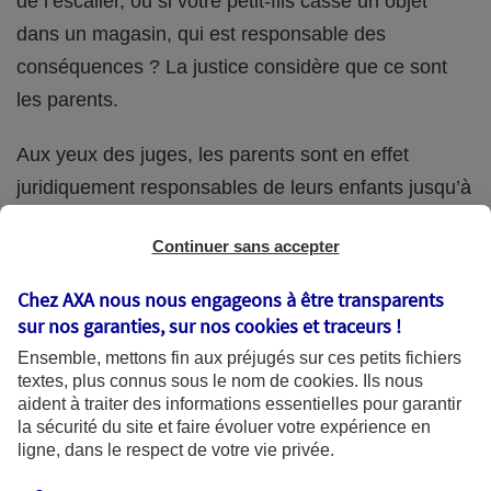
de l’escalier, ou si votre petit-fils casse un objet
dans un magasin, qui est responsable des
conséquences ? La justice considère que ce sont
les parents.
Aux yeux des juges, les parents sont en effet
juridiquement responsables de leurs enfants jusqu’à
la majorité (18 ans) de ces derniers. Et cette
Continuer sans accepter
responsabilité perdure même s’ils confient
ponctuellement la garde de leur enfant à un proche
Chez AXA nous nous engageons à être transparents
(grand-parent, oncle, cousin, ami, voisin, etc.).
sur nos garanties, sur nos
cookies et traceurs
!
Ensemble, mettons fin aux préjugés sur ces petits fichiers
textes, plus connus sous le nom de
cookies
. Ils nous
aident à traiter des informations essentielles pour garantir
Quelle assurance ?
la sécurité du site et faire évoluer votre expérience en
ligne, dans le respect de votre vie privée.
L'assurance habitation des parents et sa garantie