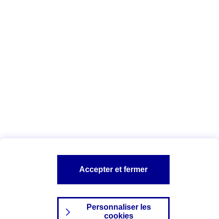
Vous êtes ici :
Complémentaire santé
Assurance des accidents de
la vie
Conseils Complémentaire santé
Assurance
garde petits enfants
A PROPOS D'AXA
TOUT L'UNIVERS PROTECTION DE LA FAMILLE
SITES AXA
Accepter et fermer
Personnaliser les
cookies