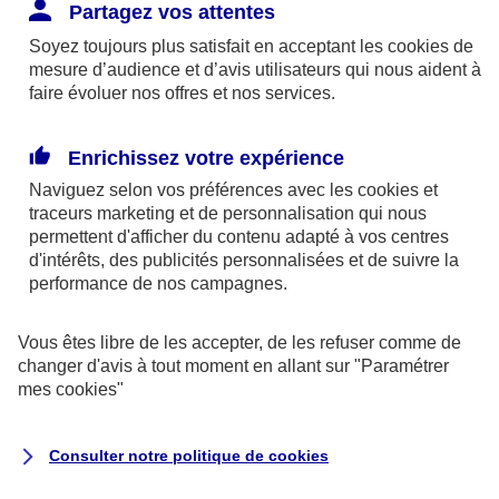
Responsabilité Civile. L'assureur indemnise la
Partagez vos attentes
réparation des dommages causés au tiers : frais
Soyez toujours plus satisfait en acceptant les
cookies
de
médicaux et réparations des dégâts matériels. Si c'est
mesure d’audience et d’avis utilisateurs qui nous aident à
un des petits-enfants qui se blesse tout seul, c'est
faire évoluer nos offres et nos services.
l'assurance protection Familiale (si souscrite) qui
interviendra au titre de la Garantie des Accidents de la
Enrichissez votre expérience
Vie.
Naviguez selon vos préférences avec les
cookies et
traceurs
marketing et de personnalisation qui nous
permettent d'afficher du contenu adapté à vos centres
d'intérêts, des publicités personnalisées et de suivre la
Situation n°2 : l’un de vos petits-enfants est
performance de nos campagnes.
blessé par quelqu’un
Vous êtes libre de les accepter, de les refuser comme de
Bien que vous culpabilisiez certainement de ce qui
changer d'avis à tout moment en allant sur
"Paramétrer
vient d’arriver, vous n’êtes pas responsable. Aux
mes
cookies
"
yeux de la justice, le responsable est la personne
ayant entrainé l’accident. A ce titre, cette personne
Consulter notre politique de
cookies
et son assureur devront s’acquitter des frais