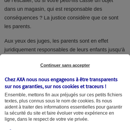
de l’escalier, ou si votre petit-fils casse un objet
dans un magasin, qui est responsable des
conséquences ? La justice considère que ce sont
les parents.
Aux yeux des juges, les parents sont en effet
juridiquement responsables de leurs enfants jusqu’à
la majorité (18 ans) de ces derniers. Et cette
Continuer sans accepter
responsabilité perdure même s’ils confient
ponctuellement la garde de leur enfant à un proche
Chez AXA nous nous engageons à être transparents
(grand-parent, oncle, cousin, ami, voisin, etc.).
sur nos garanties, sur nos
cookies et traceurs
!
Ensemble, mettons fin aux préjugés sur ces petits fichiers
textes, plus connus sous le nom de
cookies
. Ils nous
aident à traiter des informations essentielles pour garantir
Quelle assurance ?
la sécurité du site et faire évoluer votre expérience en
ligne, dans le respect de votre vie privée.
L'assurance habitation des parents et sa garantie